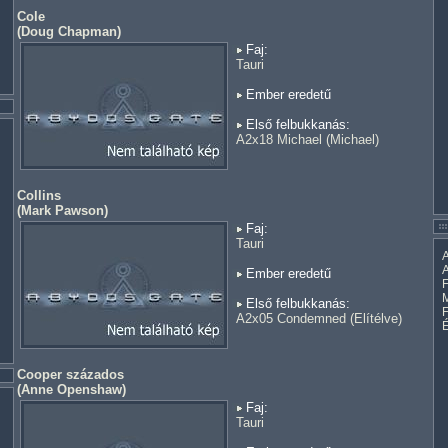
Cole
(
Doug Chapman
)
Faj:
Tauri
Ember eredetű
Első felbukkanás:
A2x18 Michael (Michael)
Collins
(
Mark Pawson
)
Faj:
Tauri
A
A
Ember eredetű
F
M
Első felbukkanás:
A2x05 Condemned (Elítélve)
Cooper százados
(
Anne Openshaw
)
Faj:
Tauri