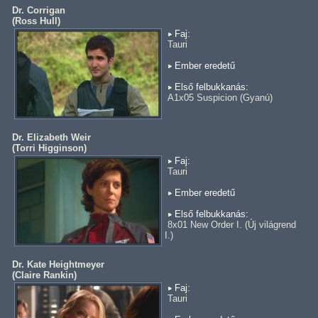
Dr. Corrigan
(
Ross Hull
)
Faj:
Tauri
Ember eredetű
Első felbukkanás:
A1x05 Suspicion (Gyanú)
Dr. Elizabeth Weir
(
Torri Higginson
)
Faj:
Tauri
Ember eredetű
Első felbukkanás:
8x01 New Order I. (Új világrend
I.)
Dr. Kate Heightmeyer
(
Claire Rankin
)
Faj:
Tauri