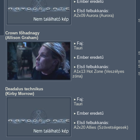
Ember eredetű
Első felbukkanás:
A2x09 Aurora (Aurora)
S
Crown főhadnagy
(
Allison Graham
)
Faj:
Tauri
S
Ember eredetű
S
S
Első felbukkanás:
A1x13 Hot Zone (Veszélyes
zóna)
Deadalus technikus
(
Kirby Morrow
)
Faj:
Tauri
Ember eredetű
Első felbukkanás:
A2x20 Allies (Szövetségesek)