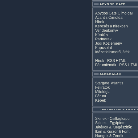
Abydos Gate Címoldal
Atlantis Címoldal
Hírek
Keresés a hírekben
Vendégkönyv
Kérdőív
Partnerek
Jogi Közlemény
Kapcsolat
Idézetfelismerő játék
Hírek -
RSS
HTML
Fórumtémák -
RSS
HTML
Stargate: Atlantis
Feliratok
Mitológia
Fórum
Képek
Skinek - Csillagkapu
Skinek - Egyiptom
Játékok & Kiegészítők
Ikon & Kurzor & Font
Hangok & Zenék