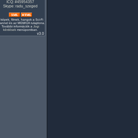
ICQ: #45954357
Skype: radu_szeged
 képek, filmek, hangok a Sci-Fi
annel és az MGM/UA tulajdona.
További információk a
Jogi
kérdések
menüpontban.
v3.0