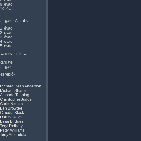
8. évad
9. évad
10. évad
targate : Atlantis
1. évad
2. évad
3. évad
4. évad
5. évad
targate : Infinity
targate
targate II
Szereplők
Richard Dean Anderson
Michael Shanks
Amanda Tapping
Christopher Judge
Corin Nemec
Ben Browder
Claudia Black
Don S. Davis
Beau Bridges
Teryl Rothery
Peter Williams
Tony Amendola