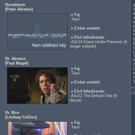
Donaldson
E
(
Peter Abrams
)
S
K
Faj:
A
Tauri
K
Ember eredetű
Í
F
Első felbukkanás:
E
A2x14 Grace Under Pressure (A
tenger mélyén)
C
L
T
Dr. Abrams
F
(
Paul Magel
)
C
Faj:
Tauri
I
Ember eredetű
Első felbukkanás:
A1x12 The Defiant One (A
dacos)
Dr. Biro
(
Lindsay Collins
)
Faj:
Tauri