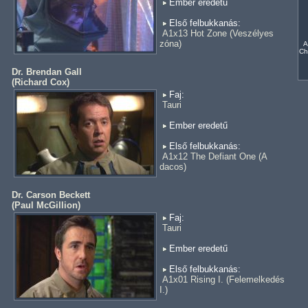
Ember eredetű
Első felbukkanás:
A1x13 Hot Zone (Veszélyes
zóna)
A
Ch
Dr. Brendan Gall
(
Richard Cox
)
Faj:
Tauri
Ember eredetű
Első felbukkanás:
A1x12 The Defiant One (A
dacos)
Dr. Carson Beckett
(
Paul McGillion
)
Faj:
Tauri
Ember eredetű
Első felbukkanás:
A1x01 Rising I. (Felemelkedés
I.)