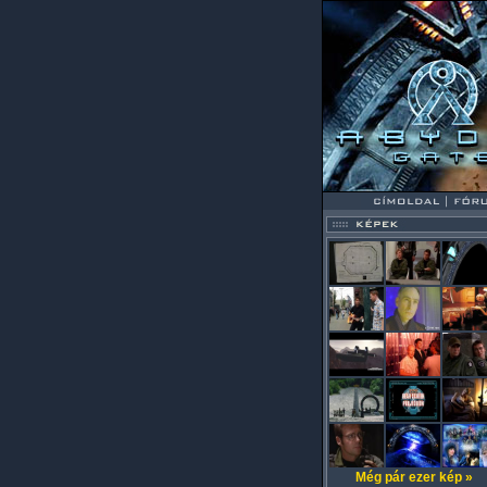
Még pár ezer kép »