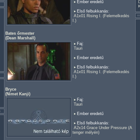
Ember eredetű
Első felbukkanás:
A1x01 Rising I. (Felemelkedés
I.)
Bates őrmester
(
Dean Marshall
)
Faj:
Tauri
Ember eredetű
Első felbukkanás:
A1x01 Rising I. (Felemelkedés
I.)
Bryce
(
Nimet Kanji
)
Faj:
Tauri
Ember eredetű
Első felbukkanás:
A2x14 Grace Under Pressure (A
tenger mélyén)