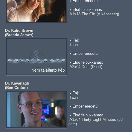
Ember eredetű
Első felbukkanás:
A1x18 The Gift (A képesség)
Dr. Katie Brown
(
Brenda James
)
Faj:
Tauri
Ember eredetű
Első felbukkanás:
A2x04 Duet (Duett)
Dr. Kavanagh
(
Ben Cotton
)
Faj:
Tauri
Ember eredetű
Első felbukkanás:
A1x04 Thirty Eight Minutes (38
perc)