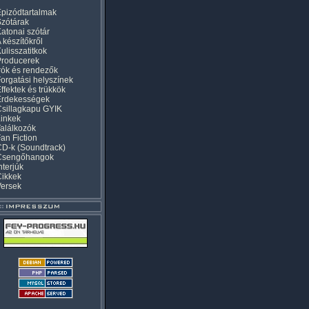
pizódtartalmak
zótárak
atonai szótár
 készítőkről
ulisszatitkok
Producerek
rók és rendezők
orgatási helyszínek
ffektek és trükkök
Érdekességek
sillagkapu GYIK
inkek
alálkozók
an Fiction
D-k (Soundtrack)
Csengőhangok
nterjúk
Cikkek
Versek