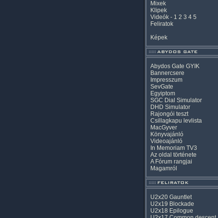
Mixek
Klipek
Videók
-
1
2
3
4
5
Feliratok
Képek
Abydos Gate GYIK
Bannercsere
Impresszum
SevGate
Egyiptom
SGC Dial Simulator
DHD Simulator
Rajongói teszt
Csillagkapu levlista
MacGyver
Könyvajánló
Videoajánló
In Memoriam TV3
Az oldal története
A Fórum rangjai
Magamról
U2x20 Gauntlet
U2x19 Blockade
U2x18 Epilogue
U2x17 Common descent