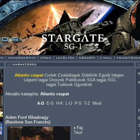
K
Atlantis csapat
Civilek
Családtagok
Dublőrök
Egyéb
Idegen
Légierő tagjai
Oroszok
Politikusok
SGA tagjai
SGC
K
tagjai
Tudósok
Ügynökök
Aktuális kategória:
Atlantis csapat
A-D
E-G
H-K
L-O
P-S
T-Z
Mind
F
Aiden Ford főhadnagy
(
Rainbow Sun Francks
)
Faj:
Tauri