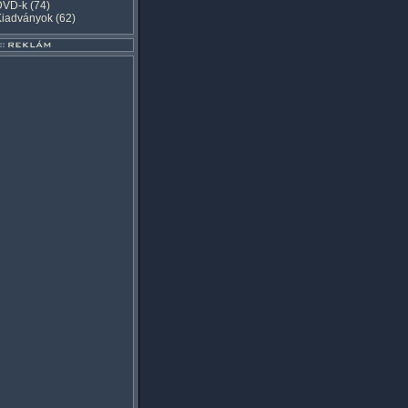
DVD-k
(74)
Kiadványok
(62)