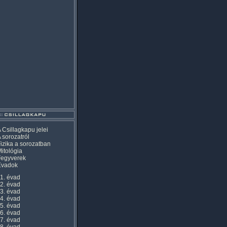
 Csillagkapu jelei
 sorozatról
izika a sorozatban
itológia
Fegyverek
Évadok
1. évad
2. évad
3. évad
4. évad
5. évad
6. évad
7. évad