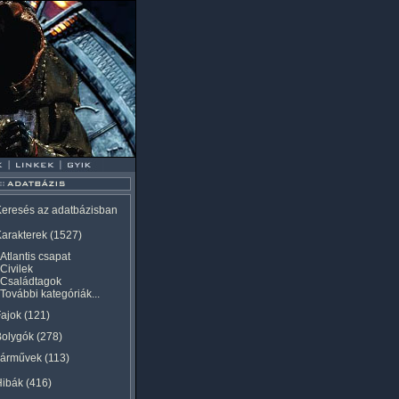
eresés az adatbázisban
arakterek
(1527)
Atlantis csapat
Civilek
Családtagok
További kategóriák...
ajok
(121)
Bolygók
(278)
Járművek
(113)
Hibák
(416)