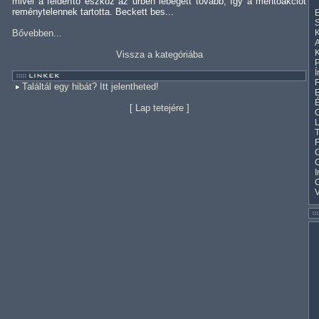
mivel a felderítő eszköz az űrben lebegett tovább, így a mentőakciót
reménytelennek tartotta. Beckett bes...
E
S
Bővebben...
K
A
K
Vissza a kategóriába
Í
F
Találtál egy hibát? Itt jelentheted!
E
[
Lap tetejére
]
C
L
T
F
C
I