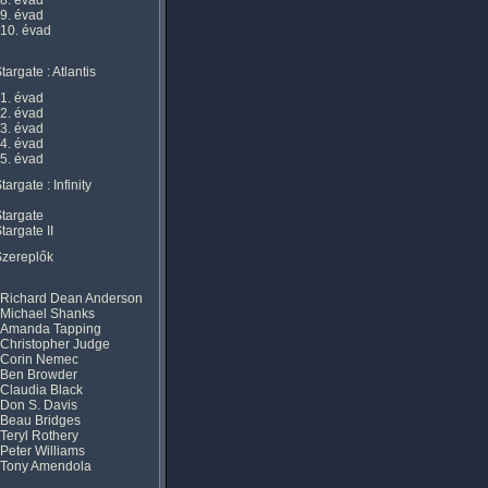
8. évad
9. évad
10. évad
targate : Atlantis
1. évad
2. évad
3. évad
4. évad
5. évad
targate : Infinity
targate
targate II
Szereplők
Richard Dean Anderson
Michael Shanks
Amanda Tapping
Christopher Judge
Corin Nemec
Ben Browder
Claudia Black
Don S. Davis
Beau Bridges
Teryl Rothery
Peter Williams
Tony Amendola