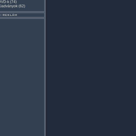
DVD-k
(74)
Kiadványok
(62)