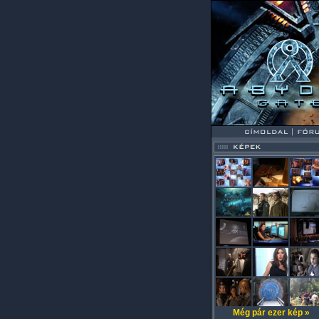
Még pár ezer kép »