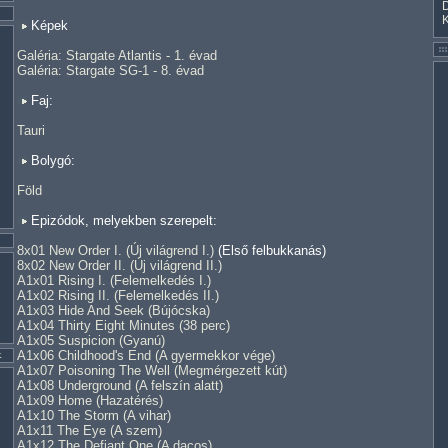
Képek
Galéria: Stargate Atlantis - 1. évad
Galéria: Stargate SG-1 - 8. évad
Faj:
Tauri
Bolygó:
Föld
Epizódok, melyekben szerepelt:
8x01 New Order I. (Új világrend I.)
(Első felbukkanás)
8x02 New Order II. (Új világrend II.)
A1x01 Rising I. (Felemelkedés I.)
A1x02 Rising II. (Felemelkedés II.)
A1x03 Hide And Seek (Bújócska)
A1x04 Thirty Eight Minutes (38 perc)
A1x05 Suspicion (Gyanú)
A1x06 Childhood's End (A gyermekkor vége)
A1x07 Poisoning The Well (Megmérgezett kút)
A1x08 Underground (A felszín alatt)
A1x09 Home (Hazatérés)
A1x10 The Storm (A vihar)
A1x11 The Eye (A szem)
A1x12 The Defiant One (A dacos)