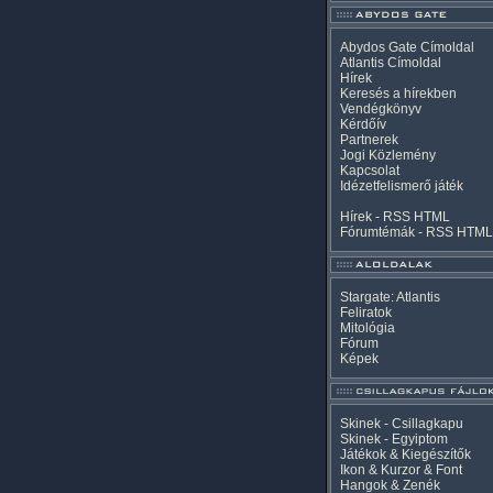
Abydos Gate Címoldal
Atlantis Címoldal
Hírek
Keresés a hírekben
Vendégkönyv
Kérdőív
Partnerek
Jogi Közlemény
Kapcsolat
Idézetfelismerő játék
Hírek -
RSS
HTML
Fórumtémák -
RSS
HTML
Stargate: Atlantis
Feliratok
Mitológia
Fórum
Képek
Skinek - Csillagkapu
Skinek - Egyiptom
Játékok & Kiegészítők
Ikon & Kurzor & Font
Hangok & Zenék