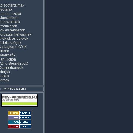
pizódtartalmak
zótárak
atonai szótár
 készítőkről
ulisszatitkok
Producerek
rók és rendezők
orgatási helyszínek
ffektek és trükkök
Érdekességek
sillagkapu GYIK
inkek
alálkozók
an Fiction
D-k (Soundtrack)
Csengőhangok
nterjúk
Cikkek
Versek