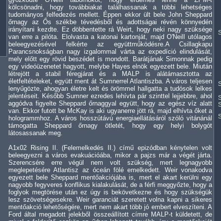
kölcsönadni, hogy továbbiakat találhassanak a többi lehetséges
tudományos felfedezés mellett. Éppen ekkor ült bele John Sheppard
őrnagy az Ős székbe tévedésből és adottságai révén könnyedén
irányítani kezdte. Ez döbbentette rá Weirt, hogy neki nagy szüksége
S
van erre a pilóta. Elolvasta a katonai kartonját, majd O'Neill utólagos
beleegyezésével felkérte az együttműködésre.A Csillagkapu
Parancsnokságban nagy izgalommal várta az expedíció elindulását,
mely előtt egy rövid beszédet is mondott. Barátjának Simonnak pedig
egy videóüzenetet hagyott, melybe Hayes elnök egyezett bele. Miután
létrejött a stabil féregjárat és a MALP is alátámasztotta az
életfeltételeket, együtt ment át Sumnerrel Atlantiszba. A város teljesen
S
lenyűgözte, ahogyan életre kelt és örömmel hallgatta a tudósok lelkes
jelentéseit. Később Sumner ezredes lehívta pár szinttel lejjebbre, ahol
S
aggódva figyelte Sheppard őrnaggyal együtt, hogy az egész víz alatt
S
van. Ekkor futott be McKay is aki ugyanerre jött rá, majd elhívta őket a
hologrammhoz. A város hosszútávú energiaellátásáról szóló vitánánál
támogatta Sheppard őrnagy ötletét, hogy egy helyi bolygót
látosassanak meg.
A1x02 Rising II. (Felemelkedés II.) című epizódban kénytelen volt
beleegyezni a város evakuációába, mikor a pajzs már a végét járta.
Szerencsére erre végül nem volt szükség, mert legnagyobb
meglepetésére Atlantisz az óceán fölé emelkedett. Weir vonakodva
egyezett bele Sheppard mentőakciójába is, mert el akart kerülni egy
nagyobb fegyveres konflikus kialakulását, de a férfi meggyőzte, hogy a
foglyok megtörése után ez úgy is bekövetkezne és hogy szükségük
lesz szövetségesekre. Weir garanciát szeretett volna kapni a sikeres
mentőakció lehetőségére, mert nem akart több jó embert elveszíteni. A
Ford által megadott jelekből összeállított címre MALP-t küldetett, de