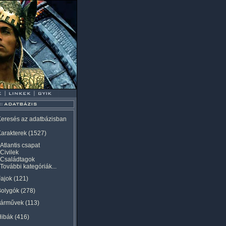
eresés az adatbázisban
arakterek
(1527)
Atlantis csapat
Civilek
Családtagok
További kategóriák...
ajok
(121)
Bolygók
(278)
Járművek
(113)
Hibák
(416)