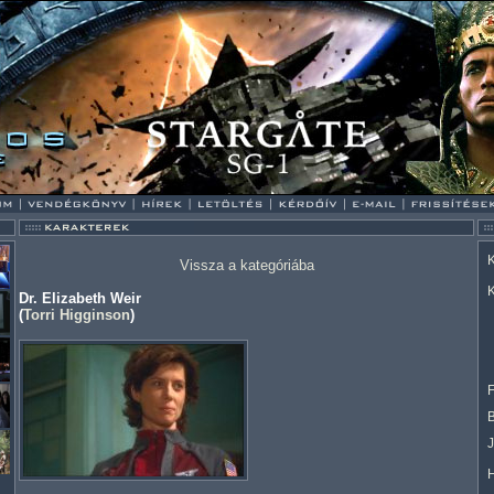
K
Vissza a kategóriába
K
Dr. Elizabeth Weir
(
Torri Higginson
)
F