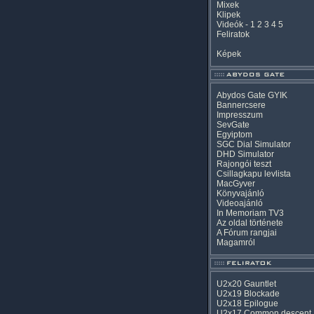
Mixek
Klipek
Videók
-
1
2
3
4
5
Feliratok
Képek
Abydos Gate GYIK
Bannercsere
Impresszum
SevGate
Egyiptom
SGC Dial Simulator
DHD Simulator
Rajongói teszt
Csillagkapu levlista
MacGyver
Könyvajánló
Videoajánló
In Memoriam TV3
Az oldal története
A Fórum rangjai
Magamról
U2x20 Gauntlet
U2x19 Blockade
U2x18 Epilogue
U2x17 Common descent