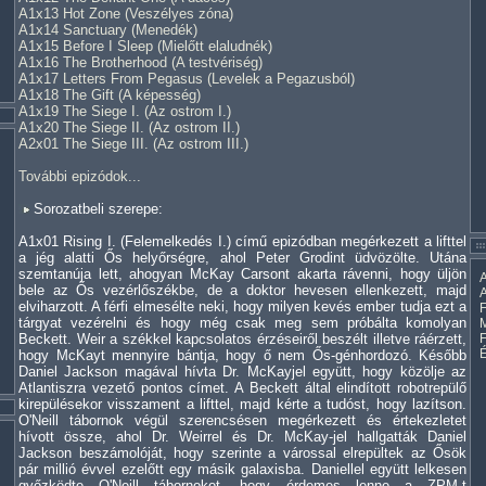
A1x13 Hot Zone (Veszélyes zóna)
A1x14 Sanctuary (Menedék)
A1x15 Before I Sleep (Mielőtt elaludnék)
A1x16 The Brotherhood (A testvériség)
A1x17 Letters From Pegasus (Levelek a Pegazusból)
A1x18 The Gift (A képesség)
A1x19 The Siege I. (Az ostrom I.)
A1x20 The Siege II. (Az ostrom II.)
A2x01 The Siege III. (Az ostrom III.)
További epizódok...
Sorozatbeli szerepe:
A1x01 Rising I. (Felemelkedés I.) című epizódban megérkezett a lifttel
a jég alatti Ős helyőrségre, ahol Peter Grodint üdvözölte. Utána
szemtanúja lett, ahogyan McKay Carsont akarta rávenni, hogy üljön
A
bele az Ős vezérlőszékbe, de a doktor hevesen ellenkezett, majd
A
elviharzott. A férfi elmesélte neki, hogy milyen kevés ember tudja ezt a
F
tárgyat vezérelni és hogy még csak meg sem próbálta komolyan
M
Beckett. Weir a székkel kapcsolatos érzéseiről beszélt illetve ráérzett,
hogy McKayt mennyire bántja, hogy ő nem Ős-génhordozó. Később
Daniel Jackson magával hívta Dr. McKayjel együtt, hogy közölje az
Atlantiszra vezető pontos címet. A Beckett által elindított robotrepülő
kirepülésekor visszament a lifttel, majd kérte a tudóst, hogy lazítson.
O'Neill tábornok végül szerencsésen megérkezett és értekezletet
hívott össze, ahol Dr. Weirrel és Dr. McKay-jel hallgatták Daniel
Jackson beszámolóját, hogy szerinte a várossal elrepültek az Ősök
pár millió évvel ezelőtt egy másik galaxisba. Daniellel együtt lelkesen
győzködte O'Neill tábornokot, hogy érdemes lenne a ZPM-t