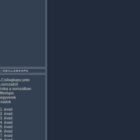
 Csillagkapu jelei
 sorozatról
izika a sorozatban
itológia
Fegyverek
Évadok
1. évad
2. évad
3. évad
4. évad
5. évad
6. évad
7. évad