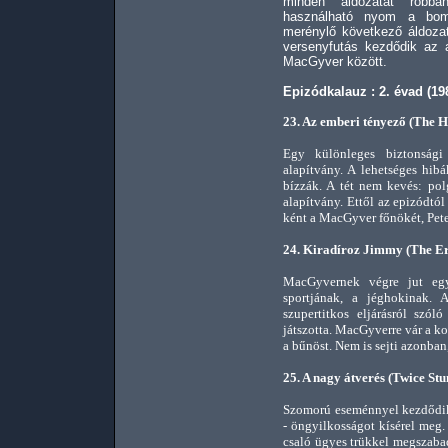
minden áldozatát robba
használható nyom a bomb
merénylő következő áldoza
versenyfutás kezdődik az a
MacGyver között.
Epizódkalauz : 2. évad (19
23. Az emberi tényező (The 
Egy különleges biztonsági
alapítvány. A lehetséges hib
bízzák. A tét nem kevés: pol
alapítvány. Ettől az epizódtó
ként a MacGyver főnökét, Pet
24. Kiradíroz Jimmy (The Er
MacGyvernek végre jut egy
sportjának, a jéghokinak.
szupertitkos eljárásról szól
játszotta. MacGyverre vár a ko
a bűnöst. Nem is sejti azonban
25. A nagy átverés (Twice Stu
Szomorú eseménnyel kezdődik 
- öngyilkosságot kísérel me
csaló ügyes trükkel megszabadí