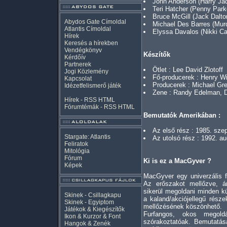
John Anderson (Harry Ja
Teri Hatcher (Penny Park
Bruce McGill (Jack Dalto
Abydos Gate Címoldal
Michael Des Barres (Mur
Atlantis Címoldal
Elyssa Davalos (Nikki Ca
Hírek
Keresés a hírekben
Vendégkönyv
Készítők
Kérdőív
Partnerek
Ötlet : Lee David Zlotoff
Jogi Közlemény
Fő-producerek : Henry W
Kapcsolat
Producerek : Michael Gr
Idézetfelismerő játék
Zene : Randy Edelman, D
Hírek -
RSS
HTML
Fórumtémák -
RSS
HTML
Bemutatók Amerikában :
Az első rész : 1985. sze
Stargate: Atlantis
Az utolsó rész : 1992. a
Feliratok
Mitológia
Fórum
Ki is ez a MacGyver ?
Képek
MacGyver egy univerzális 
Az erőszakot mellőzve, 
sikerül megoldani minden kü
Skinek - Csillagkapu
a kaland/akciójellegű része
Skinek - Egyiptom
mellőzésének köszönhető.
Játékok & Kiegészítők
Furfangos, okos megold
Ikon & Kurzor & Font
szórakoztatóak. Bemutatás
Hangok & Zenék