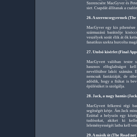
Szerencsére MacGyver és Pete 
siet. Csapdát állítanak a csalóna
26. A szerencsegyermek (The
MacGyver egy kis pihenésre s
származású barátnője kisöcc
veszélyek sorát élik át ők ket
fanatikus szekta hurcolta magá
27. Utolsó kísérlet (Final Ap
MacGyvert valóban testre s
hasznos elfoglaltságot kel
nevelőtábor lakói számára. 
nemcsak fantáziáját, de rábe
adódik, hogy a fiúkat is be
épülésüket is szolgálja.
28. Jack, a nagy hantás (Jack
MacGyvert felkeresi régi bar
segítségét kérje. Ám Jack mi
Ezúttal a helyszín egy közép
tudósokat, akiket ki kel
leleményességét latba kell vetn
29. A másik út (The Road not