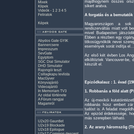
majdhogynem összes orszá
Mixek
sikert aratva.
Klipek
Videók
-
1
2
3
4
5
Feliratok
A forgatás és a bemutatók
Képek
Magyarországon a sok 
rendszerváltás miatt volt b
mivel Budapesten játszódi
Ebben a részben egy cigány
Abydos Gate GYIK
titkosügynökök nevei szere
Bannercsere
események sorát indítja el...
Impresszum
SevGate
Az első két évben Los Ange
Egyiptom
elköltöztek Vancouver-be,
SGC Dial Simulator
készült el.
DHD Simulator
Rajongói teszt
Csillagkapu levlista
MacGyver
Epizódkalauz : 1. évad (19
Könyvajánló
Videoajánló
In Memoriam TV3
1. Robbanás a föld alatt (Pi
Az oldal története
A Fórum rangjai
Az új-mexikói kutatóintézet
Magamról
robbanás húsz embert zár 
tudóst is. A feladat megold
Az epizód érdekessége, hog
más szerepben látható.
U2x20 Gauntlet
U2x19 Blockade
2. Az arany háromszög (Th
U2x18 Epilogue
U2x17 Common descent