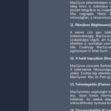
MacGyver pihenésképpen me
ideig nincs is tudomása 
elszánt bérgyilkos és csapat
Mac nagyapját, Harryt
rokonságban, a névazonosság
11. Rémálom (Nightmares)
A német cím igen talá
örökkévalóságig. MacGyver 
szabadságra vágyik, ám San
ellenfelei a nyomában van
tőle. Csakhogy MacGyve
egykönnyen ki lehet húzni...
12. A halál kapujában (Dea
MacGyver visszatér Berlinb
A kelet-német titkosszolg
utoléri. Ezúttal régi ellenfel
MacGyvert. Mac és Pete gya
13. Felmelegedés (Flames
MacGyverhez segítségért for
érzi, olyan fontos inform
törhetnek. Az adatok ala
uránszállítmány nyomára bu
14. Visszaszámlálás (Cou