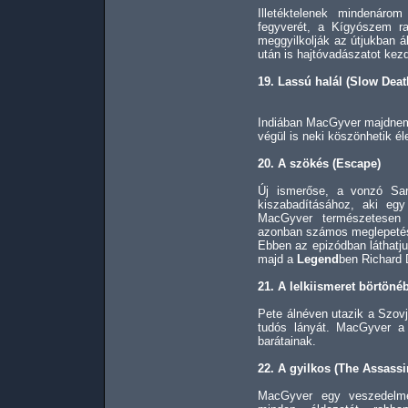
Illetéktelenek mindenár
fegyverét, a Kígyószem ra
meggyilkolják az útjukban ál
után is hajtóvadászatot ke
19. Lassú halál (Slow Deat
Indiában MacGyver majdnem 
végül is neki köszönhetik é
20. A szökés (Escape)
Új ismerőse, a vonzó Sar
kiszabadításához, aki egy
MacGyver természetesen e
azonban számos meglepetés
Ebben az epizódban láthatj
majd a
Legend
ben Richard 
21. A lelkiismeret börtöné
Pete álnéven utazik a Szov
tudós lányát. MacGyver a
barátainak.
22. A gyilkos (The Assassi
MacGyver egy veszedelme