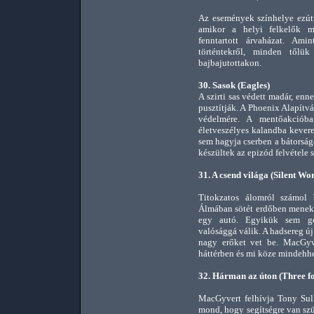
Az események színhelye ezútt
amikor a helyi felkelők m
fenntartott árvaházat. Am
történtekről, minden tőlü
bajbajutottakon.
30. Sasok (Eagles)
A szirti sas védett madár, en
pusztítják. A Phoenix Alapítv
védelmére. A mentőakciób
életveszélyes kalandba kever
sem hagyja cserben a bátorság
készültek az epizód felvétele 
31. A csend világa (Silent Wo
Titokzatos álomról számol
Álmában sötét erdőben menekü
egy autó. Egyikük sem go
valósággá válik. A hadsereg ú
nagy erőket vet be. MacGyve
háttérben és mi köze mindehh
32. Hárman az úton (Three f
MacGyvert felhívja Tony Sull
mond, hogy segítségre van sz