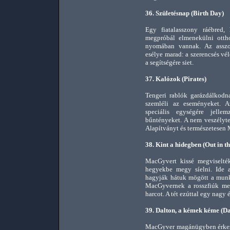
36. Születésnap (Birth Day)
Egy fiatalasszony ráébred,
megpróbál elmenekülni ottho
nyomában vannak. Az asszon
esélye marad: a szerencsés vé
a segítségére siet.
37. Kalózok (Pirates)
Tengeri rablók garázdálkodna
szemléli az eseményeket. 
speciális egységére jelle
bűntényeket. A nem veszélyt
Alapítványt és természetesen 
38. Kint a hidegben (Out in th
MacGyvert kissé megviselték
hegyekbe megy síelni. Ide a
hagyják hátuk mögött a munká
MacGyvernek a rosszfiúk mel
harcot. A tét ezúttal egy nagy
39. Dalton, a kémek kéme (Dal
MacGyver magánügyben érkez