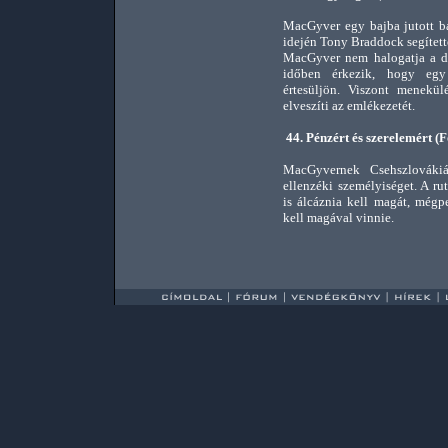
MacGyver egy bajba jutott ba
idején Tony Braddock segített
MacGyver nem halogatja a dol
időben érkezik, hogy egy 
értesüljön. Viszont menekü
elveszíti az emlékezetét.
44. Pénzért és szerelemért 
MacGyvernek Csehszlovákiá
ellenzéki személyiséget. A r
is álcáznia kell magát, mégpe
kell magával vinnie.