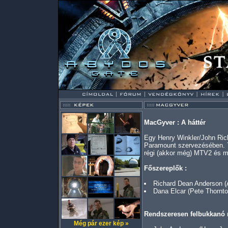
MacGyver : A háttér
Egy Henry Winkler/John Ric
Paramount szervezésében. 7 
régi (akkor még) MTV2 és mos
Főszereplők :
Richard Dean Anderson 
Dana Elcar (Pete Thornto
Rendszeresen felbukkanó 
Még pár ezer kép »