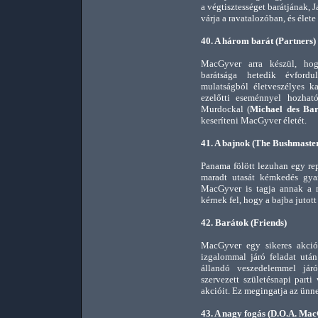
a végtisztességet barátjának,
várja a ravatalozóban, és élet
40. A három barát (Partners)
MacGyver arra készül, hog
barátsága hetedik évford
mulatságból életveszélyes k
ezelőtti eseménnyel hozható
Murdockal (
Michael des Bar
keseríteni MacGyver életét.
41. A bajnok (The Bushmaste
Panama fölött lezuhan egy re
maradt utasát kémkedés gyan
MacGyver is tagja annak a m
kérnek fel, hogy a bajba jutott
42. Barátok (Friends)
MacGyver egy sikeres akci
izgalommal járó feladat után
állandó veszedelemmel jár
szervezett születésnapi parti
akcióit. Ez megingatja az ünn
43. A nagy fogás (D.O.A. Ma