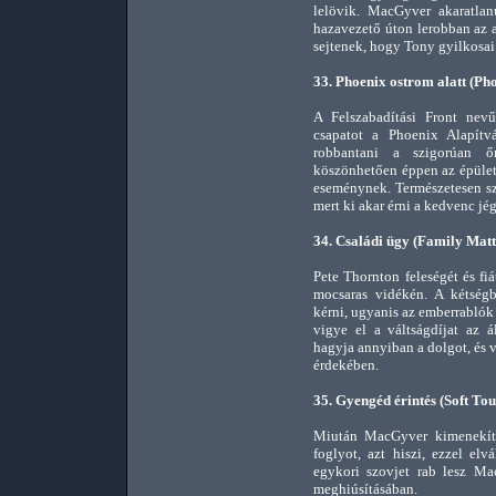
lelövik. MacGyver akaratlan
hazavezető úton lerobban az a
sejtenek, hogy Tony gyilkosa
33. Phoenix ostrom alatt (Ph
A Felszabadítási Front nevű
csapatot a Phoenix Alapítvá
robbantani a szigorúan ő
köszönhetően éppen az épületb
eseménynek. Természetesen sze
mert ki akar érni a kedvenc j
34. Családi ügy (Family Matt
Pete Thornton feleségét és fi
mocsaras vidékén. A kétségb
kérni, ugyanis az emberrabló
vigye el a váltságdíjat az 
hagyja annyiban a dolgot, és 
érdekében.
35. Gyengéd érintés (Soft Tou
Miután MacGyver kimenekítet
foglyot, azt hiszi, ezzel elv
egykori szovjet rab lesz Ma
meghiúsításában.