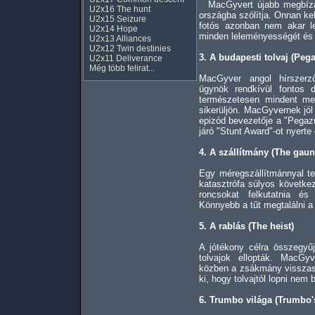
MacGyvert újabb megbízatá
U2x16 The hunt
országba szólítja. Onnan ke
U2x15 Seizure
fotós azonban nem akar l
U2x14 Hope
minden leleményességét és sá
U2x13 Alliances
U2x12 Twin destinies
3. A budapesti tolvaj (Peg
U2x11 Deliverance
Még több felirat...
MacGyver angol hírszerző
ügynök rendkívül fontos 
természetesen mindent me
sikerüljön. MacGyvernek jól
epizód bevezetője a "Pegazu
járó "Stunt Award"-ot nyerte 
4. A szállítmány (The gaunt
Egy méregszállítmánnyal te
katasztrófa súlyos követk
roncsokat felkutatnia és
Könnyebb a tűt megtalálni 
5. A rablás (The heist)
A jótékony célra összegyűj
tolvajok ellopták. MacGyv
közben a zsákmány visszasze
ki, hogy tolvajtól lopni nem
6. Trumbo világa (Trumbo'