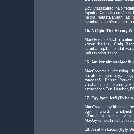
Egy utasszállító hajó fedél
fújnak a Csendes-óceánon. M
hajóra hatástalanítani az
azonban igen rövid idő áll a
15. A tégla (The Enemy Wi
MacGyver ezúttal a berlini
között barátja, Craig Ban
azonban újabb feladat várj
befurakodott árulót.
16. Amikor elmosolyodik (
MacGyvernek látszólag 
hazatérés nem olyan egy
táncosnő, Penny Parker 
váratlanul az események 
szerepében
Teri Hatcher,
RD
17. Egy igazi férfi (To be 
MacGyvert egyűrbaleset hel
egy műhold, amelynek a
információk voltak. Még 
MacGyvernek ki kell vinnie a
18. A rút kiskacsa (Ugly D