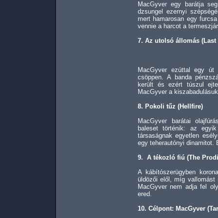
MacGyver egy barátja seg
dzsungel ezernyi szépség
mert hamarosan egy furcsa t
vennie a harcot a termeszjá
7. Az utolsó állomás (Last
MacGyver ezúttal egy út 
csöppen. A banda pénzszá
került és ezért túszul ejt
MacGyver a kiszabadulásuk
8. Pokoli tűz (Hellfire)
MacGyver barátai olajfúrá
baleset történik: az egy
társaságnak egyetlen esél
egy teherautónyi dinamitot.
9. A tékozló fiú (The Prodi
A kábítószerügyben koronat
üldözői elől, míg vallomást
MacGyver nem adja fel ol
ered.
10. Célpont: MacGyver (Ta