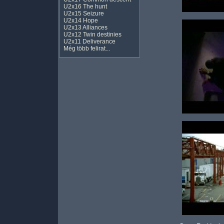
U2x16 The hunt
U2x15 Seizure
U2x14 Hope
U2x13 Alliances
U2x12 Twin destinies
U2x11 Deliverance
Még több felirat...