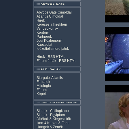
Abydos Gate Címoldal
Atlantis Címoldal
Hírek
Keresés a hírekben
Vendégkönyv
Kérdőív
Partnerek
Jogi Közlemény
Kapcsolat
Idézetfelismerő játék
Hírek -
RSS
HTML
Fórumtémák -
RSS
HTML
Stargate: Atlantis
Feliratok
Mitológia
Fórum
Képek
Skinek - Csillagkapu
Skinek - Egyiptom
Játékok & Kiegészítők
Ikon & Kurzor & Font
Hangok & Zenék