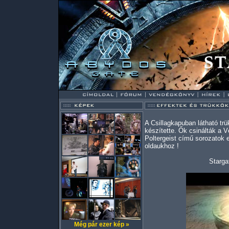
A Csillagkapuban látható trü
készítette. Ők csinálták a 
Poltergeist című sorozatok ef
oldaukhoz !
Starga
Még pár ezer kép »