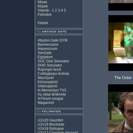
Mixek
Klipek
Videók
-
1
2
3
4
5
Feliratok
Képek
Abydos Gate GYIK
Bannercsere
Impresszum
SevGate
Egyiptom
SGC Dial Simulator
DHD Simulator
Rajongói teszt
Csillagkapu levlista
The Outer 
MacGyver
Könyvajánló
Videoajánló
In Memoriam TV3
Az oldal története
A Fórum rangjai
Magamról
U2x20 Gauntlet
U2x19 Blockade
U2x18 Epilogue
U2x17 Common descent