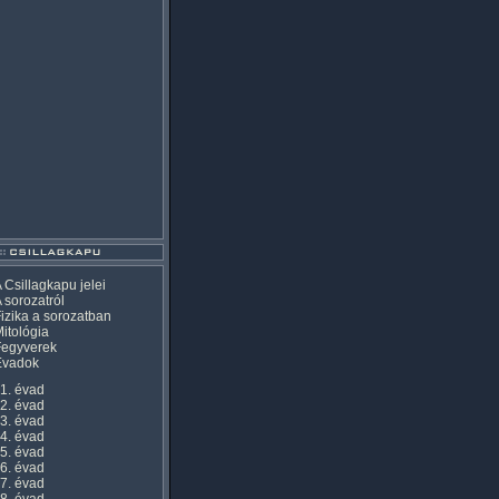
 Csillagkapu jelei
 sorozatról
izika a sorozatban
itológia
Fegyverek
Évadok
1. évad
2. évad
3. évad
4. évad
5. évad
6. évad
7. évad