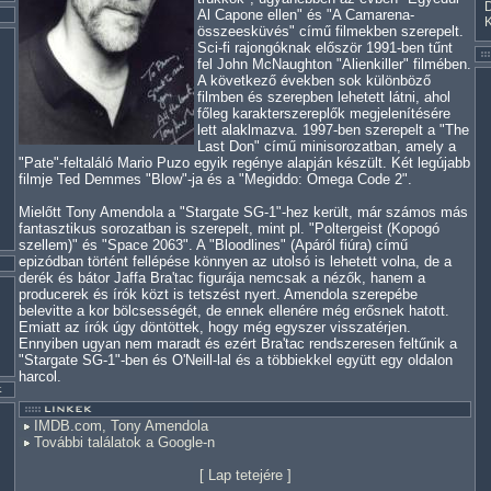
Al Capone ellen" és "A Camarena-
összeesküvés" című filmekben szerepelt.
Sci-fi rajongóknak először 1991-ben tűnt
fel John McNaughton "Alienkiller" filmében.
A következő években sok különböző
filmben és szerepben lehetett látni, ahol
főleg karakterszereplők megjelenítésére
lett alaklmazva. 1997-ben szerepelt a "The
Last Don" című minisorozatban, amely a
"Pate"-feltaláló Mario Puzo egyik regénye alapján készült. Két legújabb
filmje Ted Demmes "Blow"-ja és a "Megiddo: Omega Code 2".
Mielőtt Tony Amendola a "Stargate SG-1"-hez került, már számos más
fantasztikus sorozatban is szerepelt, mint pl. "Poltergeist (Kopogó
szellem)" és "Space 2063". A "Bloodlines" (Apáról fiúra) című
epizódban történt fellépése könnyen az utolsó is lehetett volna, de a
derék és bátor Jaffa Bra'tac figurája nemcsak a nézők, hanem a
producerek és írók közt is tetszést nyert. Amendola szerepébe
belevitte a kor bölcsességét, de ennek ellenére még erősnek hatott.
Emiatt az írók úgy döntöttek, hogy még egyszer visszatérjen.
Ennyiben ugyan nem maradt és ezért Bra'tac rendszeresen feltűnik a
"Stargate SG-1"-ben és O'Neill-lal és a többiekkel együtt egy oldalon
harcol.
IMDB.com, Tony Amendola
További találatok a Google-n
[
Lap tetejére
]