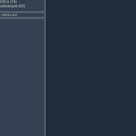
DVD-k
(74)
Kiadványok
(62)