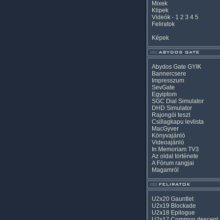
Mixek
Klipek
Videók
-
1
2
3
4
5
Feliratok
Képek
Abydos Gate GYIK
Bannercsere
Impresszum
SevGate
Egyiptom
SGC Dial Simulator
DHD Simulator
Rajongói teszt
Csillagkapu levlista
MacGyver
Könyvajánló
Videoajánló
In Memoriam TV3
Az oldal története
A Fórum rangjai
Magamról
U2x20 Gauntlet
U2x19 Blockade
U2x18 Epilogue
U2x17 Common descent