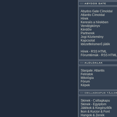
Abydos Gate Címoldal
Atlantis Címoldal
Hírek
Keresés a hírekben
Vendégkönyv
Kérdőív
Partnerek
Jogi Közlemény
Kapcsolat
Idézetfelismerő játék
Hírek -
RSS
HTML
Fórumtémák -
RSS
HTML
Stargate: Atlantis
Feliratok
Mitológia
Fórum
Képek
Skinek - Csillagkapu
Skinek - Egyiptom
Játékok & Kiegészítők
Ikon & Kurzor & Font
Hangok & Zenék