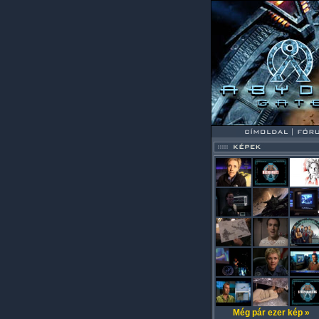
Még pár ezer kép »