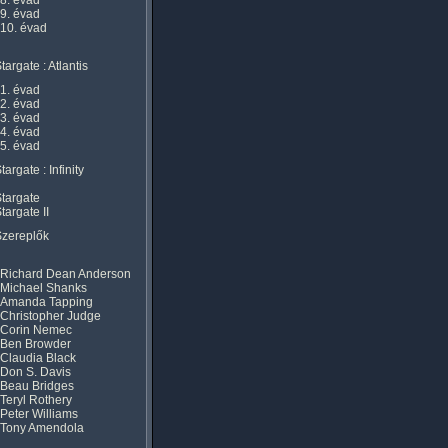
8. évad
9. évad
10. évad
targate : Atlantis
1. évad
2. évad
3. évad
4. évad
5. évad
targate : Infinity
targate
targate II
Szereplők
Richard Dean Anderson
Michael Shanks
Amanda Tapping
Christopher Judge
Corin Nemec
Ben Browder
Claudia Black
Don S. Davis
Beau Bridges
Teryl Rothery
Peter Williams
Tony Amendola