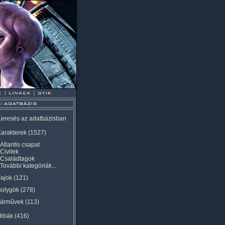
eresés az adatbázisban
arakterek
(1527)
Atlantis csapat
Civilek
Családtagok
További kategóriák...
ajok
(121)
Bolygók
(278)
Járművek
(113)
Hibák
(416)