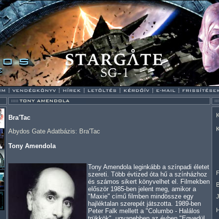
K
Bra'Tac
K
Abydos Gate Adatbázis: Bra'Tac
Tony Amendola
Tony Amendola leginkább a színpadi életet
F
szereti. Több évtized óta hű a színházhoz
és számos sikert könyvelhet el. Filmekben
először 1985-ben jelent meg, amikor a
"Maxie" című filmben mindössze egy
hajléktalan szerepét játszotta. 1989-ben
Peter Falk mellett a "Columbo - Halálos
trükkök", ugyanebben az évben "Egyedül