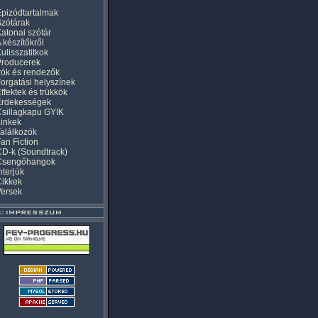
pizódtartalmak
zótárak
atonai szótár
 készítőkről
ulisszatitkok
Producerek
rók és rendezők
orgatási helyszínek
ffektek és trükkök
Érdekességek
sillagkapu GYIK
inkek
alálkozók
an Fiction
D-k (Soundtrack)
Csengőhangok
nterjúk
Cikkek
Versek