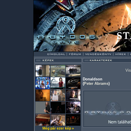
Vis
Donaldson
(
Peter Abrams
)
Még pár ezer kép »