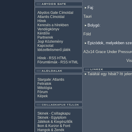
Faj:
Abydos Gate Címoldal
Tauri
Atlantis Címoldal
Hírek
Keresés a hírekben
Bolygó:
Vendégkönyv
Kérdőív
Föld
Partnerek
Jogi Közlemény
Epizódok, melyekben szer
Kapcsolat
Idézetfelismerő játék
A2x14 Grace Under Pressure
Hírek -
RSS
HTML
Vis
Fórumtémák -
RSS
HTML
Találtál egy hibát? Itt jele
Stargate: Atlantis
Feliratok
Mitológia
Fórum
Képek
Skinek - Csillagkapu
Skinek - Egyiptom
Játékok & Kiegészítők
Ikon & Kurzor & Font
Hangok & Zenék