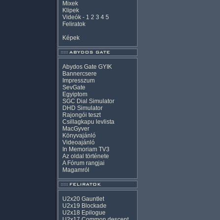
Mixek
Klipek
Videók
-
1
2
3
4
5
Feliratok
Képek
Abydos Gate GYIK
Bannercsere
Impresszum
SevGate
Egyiptom
SGC Dial Simulator
DHD Simulator
Rajongói teszt
Csillagkapu levlista
MacGyver
Könyvajánló
Videoajánló
In Memoriam TV3
Az oldal története
A Fórum rangjai
Magamról
U2x20 Gauntlet
U2x19 Blockade
U2x18 Epilogue
U2x17 Common descent