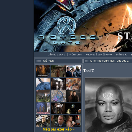
Teal'C
Még pár ezer kép »