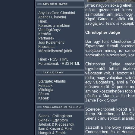
jaffák nagyon sokáig élnek.
másik gazdatestet keres
Abydos Gate Címoldal
szimbólum, ami jelzi, hogy 
Atlantis Címoldal
Kigyó Gárda a jaffák elit,
Hírek
szolgálják, Teal'c is közéjü
Keresés a hírekben
Vendégkönyv
Christopher Judge
Kérdőív
Partnerek
Bár úgy tűnt Christopher 
Jogi Közlemény
Egyetemre futball ösztönd
Kapcsolat
valójában mindig is színé
Idézetfelismerő játék
sorozatban is szerepelt, kö
Hírek -
RSS
HTML
Fórumtémák -
RSS
HTML
Christopher Judge erede
Egyetemtől futball ösztön
válogatott volt, s játszott 
tudta, hogy valójában színé
Stargate: Atlantis
egy válogatásra, ahol a F
Feliratok
műsorvezetőt. Öt perces mon
Mitológia
aminek köszönhetően több t
Fórum
például a Martin, a The Fre
Képek
Jamie Foxx Show.
Szerepelt többek között a 
Jump Streetben, a MacGyve
Skinek - Csillagkapu
Sirens című sorozat állandó s
Skinek - Egyiptom
Játékok & Kiegészítők
Játszott a The Glory Yearsbe
Ikon & Kurzor & Font
Cadence-ben és a House Pa
Hangok & Zenék