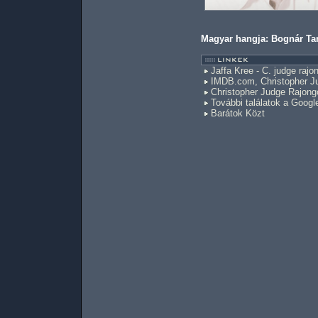
Magyar hangja: Bognár T
Jaffa Kree - C. judge rajon
IMDB.com, Christopher J
Christopher Judge Rajongó
További találatok a Googl
Barátok Közt