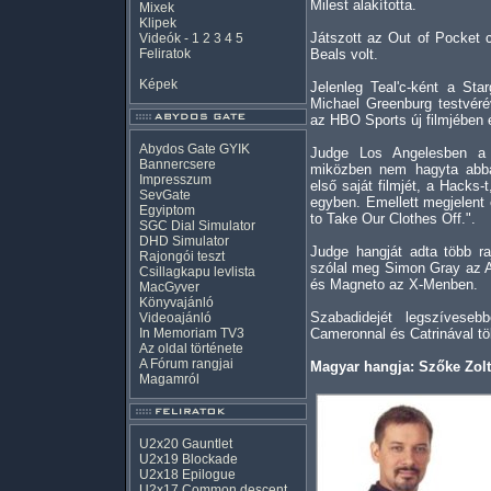
Milest alakította.
Mixek
Klipek
Játszott az Out of Pocket c
Videók
-
1
2
3
4
5
Feliratok
Beals volt.
Képek
Jelenleg Teal'c-ként a Star
Michael Greenburg testvéré
az HBO Sports új filmjében é
Abydos Gate GYIK
Judge Los Angelesben a 
Bannercsere
miközben nem hagyta abba
Impresszum
első saját filmjét, a Hacks-
SevGate
egyben. Emellett megjelent
Egyiptom
to Take Our Clothes Off.".
SGC Dial Simulator
DHD Simulator
Judge hangját adta több ra
Rajongói teszt
szólal meg Simon Gray az A
Csillagkapu levlista
és Magneto az X-Menben.
MacGyver
Könyvajánló
Szabadidejét legszíveseb
Videoajánló
In Memoriam TV3
Cameronnal és Catrinával töl
Az oldal története
A Fórum rangjai
Magyar hangja: Szőke Zol
Magamról
U2x20 Gauntlet
U2x19 Blockade
U2x18 Epilogue
U2x17 Common descent