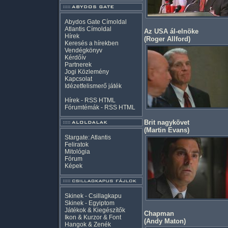
Abydos Gate Címoldal
Atlantis Címoldal
Az USA ál-elnöke
Hírek
(
Roger Allford
)
Keresés a hírekben
Vendégkönyv
Kérdőív
Partnerek
Jogi Közlemény
Kapcsolat
Idézetfelismerő játék
Hírek -
RSS
HTML
Fórumtémák -
RSS
HTML
Brit nagykövet
(
Martin Evans
)
Stargate: Atlantis
Feliratok
Mitológia
Fórum
Képek
Skinek - Csillagkapu
Skinek - Egyiptom
Játékok & Kiegészítők
Chapman
Ikon & Kurzor & Font
(
Andy Maton
)
Hangok & Zenék