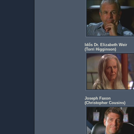
Idős Dr. Elizabeth Weir
(
Torri Higginson
)
Joseph Faxon
(
Christopher Cousins
)