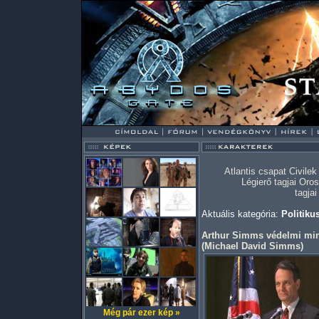
Atlantis csapat
Civilek
Légierő tagjai
Oros
tagjai
Aktuális kategória:
Politiku
Arthur Simms védelmi min
(
Michael David Simms
)
Még pár ezer kép »