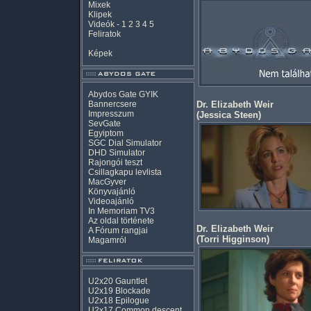
Mixek
Klipek
Videók
-
1
2
3
4
5
Feliratok
Képek
Abydos Gate GYIK
Bannercsere
Dr. Elizabeth Weir
Impresszum
(
Jessica Steen
)
SevGate
Egyiptom
SGC Dial Simulator
DHD Simulator
Rajongói teszt
Csillagkapu levlista
MacGyver
Könyvajánló
Videoajánló
In Memoriam TV3
Az oldal története
Dr. Elizabeth Weir
A Fórum rangjai
(
Torri Higginson
)
Magamról
U2x20 Gauntlet
U2x19 Blockade
U2x18 Epilogue
U2x17 Common descent