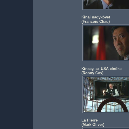
Kínai nagykövet
(
Francois Chau
)
Kinsey, az USA elnöke
(
Ronny Cox
)
La Pierre
(
Mark Oliver
)