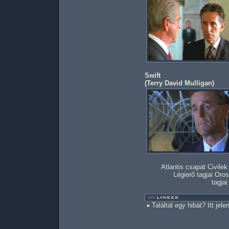
Swift
(
Terry David Mulligan
)
Atlantis csapat
Civilek
Légierő tagjai
Oros
tagjai
Találtál egy hibát? Itt jele