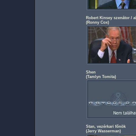
Robert Kinsey szenátor / a
(
Ronny Cox
)
Shen
(
Tamlyn Tomita
)
Stan, vezérkari főnök
(
Jerry Wasserman
)