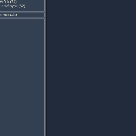
DVD-k
(74)
Kiadványok
(62)