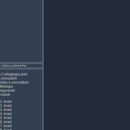
 Csillagkapu jelei
 sorozatról
izika a sorozatban
itológia
Fegyverek
Évadok
1. évad
2. évad
3. évad
4. évad
5. évad
6. évad
7. évad