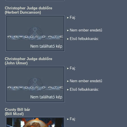
Christopher Judge dublőre
(
Herbert Duncanson
)
Faj:
Nem ember eredetű
Első felbukkanás:
Christopher Judge dublőre
(
John Ulmer
)
Faj:
Nem ember eredetű
Első felbukkanás:
Crusty Bill bár
(
Bill Mizel
)
Faj: