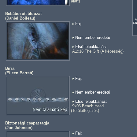
alatt)
Bebábozott áldozat
(
Daniel Boileau
)
A
Ch
Faj:
Nem ember eredetű
Első felbukkanás:
A1x18 The Gift (A képesség)
Birra
(
Eileen Barrett
)
Faj:
Nem ember eredetű
Első felbukkanás:
9x06 Beach Head
(Területfoglalók)
Biztonsági csapat tagja
(
Jon Johnson
)
Faj: