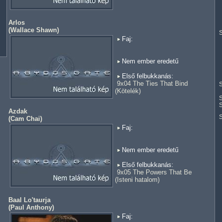
Arlos
(
Wallace Shawn
)
S
Faj:
Nem ember eredetű
Első felbukkanás:
9x04 The Ties That Bind
S
(Kötelék)
S
S
Azdak
(
Cam Chai
)
Faj:
Nem ember eredetű
Első felbukkanás:
9x05 The Powers That Be
(Isteni hatalom)
Baal Lo'taurja
(
Paul Anthony
)
Faj: