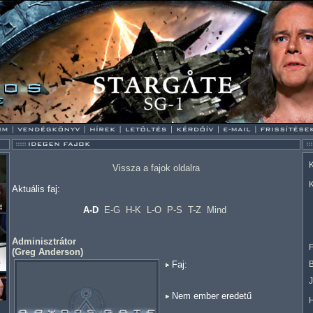
K
Vissza a fajok oldalra
K
Aktuális faj:
A-D
E-G
H-K
L-O
P-S
T-Z
Mind
Adminisztrátor
F
(
Greg Anderson
)
Faj:
Nem ember eredetű