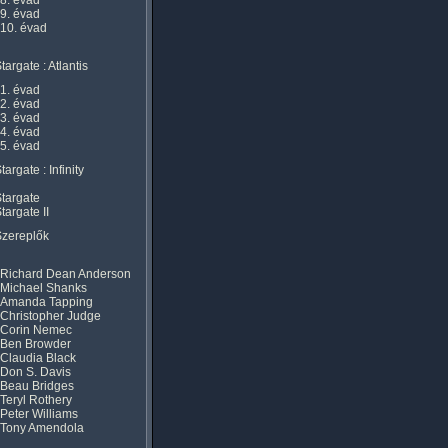
8. évad
9. évad
10. évad
targate : Atlantis
1. évad
2. évad
3. évad
4. évad
5. évad
targate : Infinity
targate
targate II
Szereplők
Richard Dean Anderson
Michael Shanks
Amanda Tapping
Christopher Judge
Corin Nemec
Ben Browder
Claudia Black
Don S. Davis
Beau Bridges
Teryl Rothery
Peter Williams
Tony Amendola