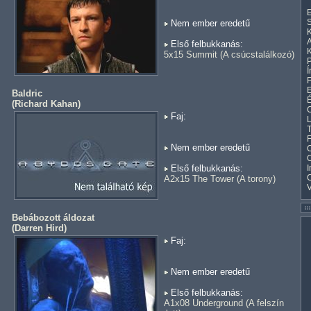
E
S
Nem ember eredetű
K
A
Első felbukkanás:
K
5x15 Summit (A csúcstalálkozó)
Í
F
E
Baldric
(
Richard Kahan
)
C
Faj:
L
T
F
Nem ember eredetű
C
Első felbukkanás:
I
A2x15 The Tower (A torony)
Bebábozott áldozat
(
Darren Hird
)
Faj:
Nem ember eredetű
Első felbukkanás:
A1x08 Underground (A felszín