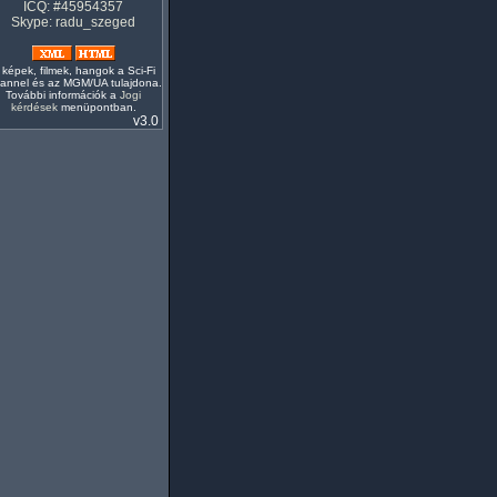
ICQ: #45954357
Skype: radu_szeged
 képek, filmek, hangok a Sci-Fi
annel és az MGM/UA tulajdona.
További információk a
Jogi
kérdések
menüpontban.
v3.0