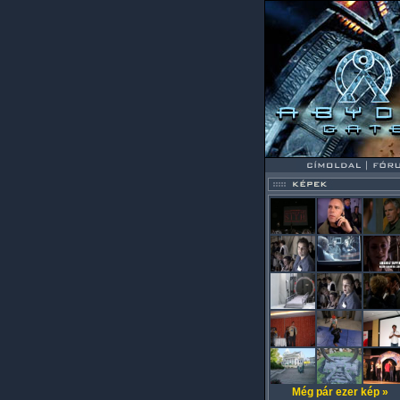
Még pár ezer kép »