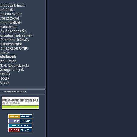
pizódtartalmak
zótárak
atonai szótár
 készítőkről
ulisszatitkok
Producerek
rók és rendezők
orgatási helyszínek
ffektek és trükkök
Érdekességek
sillagkapu GYIK
inkek
alálkozók
an Fiction
D-k (Soundtrack)
Csengőhangok
nterjúk
Cikkek
Versek