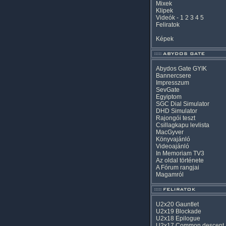
Mixek
Klipek
Videók
-
1
2
3
4
5
Feliratok
Képek
Abydos Gate GYIK
Bannercsere
Impresszum
SevGate
Egyiptom
SGC Dial Simulator
DHD Simulator
Rajongói teszt
Csillagkapu levlista
MacGyver
Könyvajánló
Videoajánló
In Memoriam TV3
Az oldal története
A Fórum rangjai
Magamról
U2x20 Gauntlet
U2x19 Blockade
U2x18 Epilogue
U2x17 Common descent