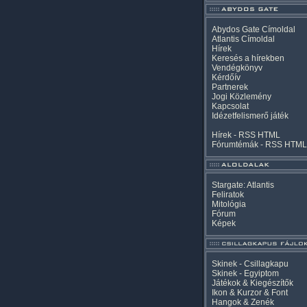
Abydos Gate Címoldal
Atlantis Címoldal
Hírek
Keresés a hírekben
Vendégkönyv
Kérdőív
Partnerek
Jogi Közlemény
Kapcsolat
Idézetfelismerő játék
Hírek -
RSS
HTML
Fórumtémák -
RSS
HTML
Stargate: Atlantis
Feliratok
Mitológia
Fórum
Képek
Skinek - Csillagkapu
Skinek - Egyiptom
Játékok & Kiegészítők
Ikon & Kurzor & Font
Hangok & Zenék