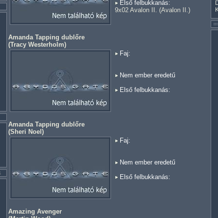
Első felbukkanás:
9x02 Avalon II. (Avalon II.)
Amanda Tapping dublőre
(
Tracy Westerholm
)
Faj:
Nem ember eredetű
Első felbukkanás:
Amanda Tapping dublőre
(
Sheri Noel
)
Faj:
Nem ember eredetű
Első felbukkanás:
Amazing Avenger