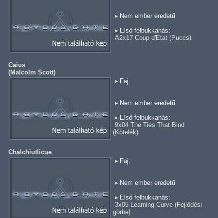
Nem ember eredetű
Első felbukkanás:
A2x17 Coup d'Etat (Puccs)
Caius
(
Malcolm Scott
)
Faj:
Nem ember eredetű
Első felbukkanás:
9x04 The Ties That Bind
(Kötelék)
Chalchiutlicue
Faj:
Nem ember eredetű
Első felbukkanás:
3x05 Learning Curve (Fejlődési
görbe)