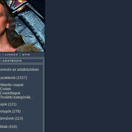
eresés az adatbázisban
arakterek
(1527)
Atlantis csapat
Civilek
Családtagok
További kategóriák...
ajok
(121)
Bolygók
(278)
Járművek
(113)
Hibák
(416)