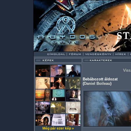
Viss
Bebábozott áldozat
(
Daniel Boileau
)
Még pár ezer kép »