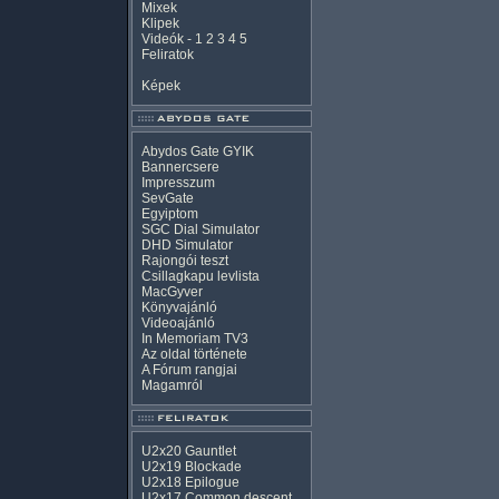
Mixek
Klipek
Videók
-
1
2
3
4
5
Feliratok
Képek
Abydos Gate GYIK
Bannercsere
Impresszum
SevGate
Egyiptom
SGC Dial Simulator
DHD Simulator
Rajongói teszt
Csillagkapu levlista
MacGyver
Könyvajánló
Videoajánló
In Memoriam TV3
Az oldal története
A Fórum rangjai
Magamról
U2x20 Gauntlet
U2x19 Blockade
U2x18 Epilogue
U2x17 Common descent