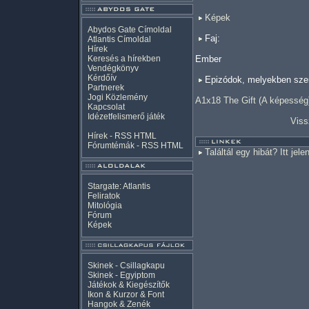
Képek
Abydos Gate Címoldal
Faj:
Atlantis Címoldal
Hírek
Keresés a hírekben
Ember
Vendégkönyv
Kérdőív
Epizódok, melyekben szer
Partnerek
Jogi Közlemény
A1x18 The Gift (A képesség
Kapcsolat
Idézetfelismerő játék
Viss
Hírek -
RSS
HTML
Fórumtémák -
RSS
HTML
Találtál egy hibát? Itt jele
Stargate: Atlantis
Feliratok
Mitológia
Fórum
Képek
Skinek - Csillagkapu
Skinek - Egyiptom
Játékok & Kiegészítők
Ikon & Kurzor & Font
Hangok & Zenék