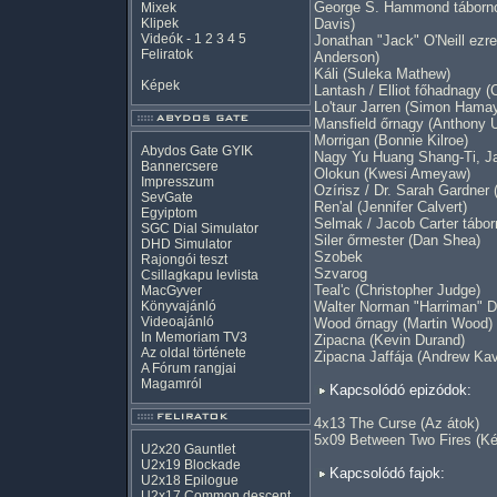
George S. Hammond tábornok
Mixek
Klipek
Davis)
Videók
-
1
2
3
4
5
Jonathan "Jack" O'Neill ezr
Feliratok
Anderson)
Káli (Suleka Mathew)
Képek
Lantash / Elliot főhadnagy 
Lo'taur Jarren (Simon Hama
Mansfield őrnagy (Anthony U
Morrigan (Bonnie Kilroe)
Abydos Gate GYIK
Nagy Yu Huang Shang-Ti, Ja
Bannercsere
Olokun (Kwesi Ameyaw)
Impresszum
Ozírisz / Dr. Sarah Gardner
SevGate
Ren'al (Jennifer Calvert)
Egyiptom
Selmak / Jacob Carter tábo
SGC Dial Simulator
Siler őrmester (Dan Shea)
DHD Simulator
Szobek
Rajongói teszt
Szvarog
Csillagkapu levlista
Teal'c (Christopher Judge)
MacGyver
Könyvajánló
Walter Norman "Harriman" D
Videoajánló
Wood őrnagy (Martin Wood)
In Memoriam TV3
Zipacna (Kevin Durand)
Az oldal története
Zipacna Jaffája (Andrew Ka
A Fórum rangjai
Magamról
Kapcsolódó epizódok:
4x13 The Curse (Az átok)
5x09 Between Two Fires (Két
U2x20 Gauntlet
U2x19 Blockade
Kapcsolódó fajok:
U2x18 Epilogue
U2x17 Common descent