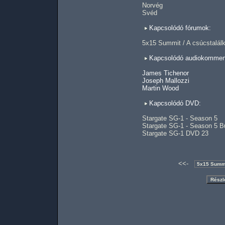
Norvég
Svéd
Kapcsolódó fórumok:
5x15 Summit / A csúcstalál
Kapcsolódó audiokomment
James Tichenor
Joseph Mallozzi
Martin Wood
Kapcsolódó DVD:
Stargate SG-1 - Season 5
Stargate SG-1 - Season 5 B
Stargate SG-1 DVD 23
<<-