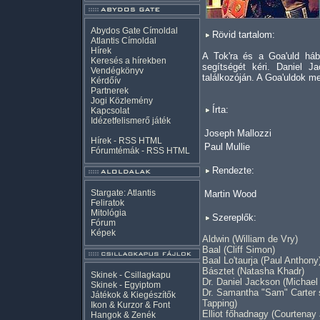
Abydos Gate Címoldal
Rövid tartalom:
Atlantis Címoldal
Hírek
A Tok'ra és a Goa'uld háb
Keresés a hírekben
segítségét kéri. Daniel J
Vendégkönyv
találkozóján. A Goa'uldok me
Kérdőív
Partnerek
Jogi Közlemény
Írta:
Kapcsolat
Idézetfelismerő játék
Joseph Mallozzi
Hírek -
RSS
HTML
Paul Mullie
Fórumtémák -
RSS
HTML
Rendezte:
Stargate: Atlantis
Martin Wood
Feliratok
Mitológia
Szereplők:
Fórum
Képek
Aldwin (William de Vry)
Baal (Cliff Simon)
Baal Lo'taurja (Paul Anthony
Básztet (Natasha Khadr)
Skinek - Csillagkapu
Dr. Daniel Jackson (Michae
Skinek - Egyiptom
Dr. Samantha "Sam" Carter 
Játékok & Kiegészítők
Tapping)
Ikon & Kurzor & Font
Elliot főhadnagy (Courtenay
Hangok & Zenék