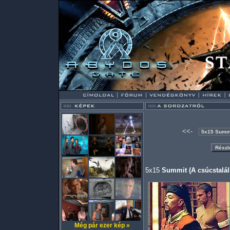
<<-
5x15
Summit (A csúcstalál
Még pár ezer kép »