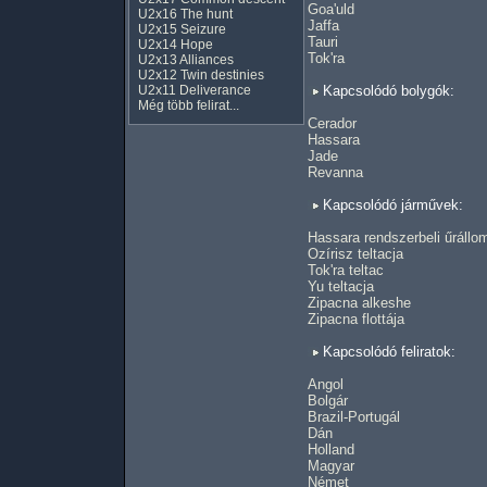
Goa'uld
U2x16 The hunt
Jaffa
U2x15 Seizure
Tauri
U2x14 Hope
Tok'ra
U2x13 Alliances
U2x12 Twin destinies
U2x11 Deliverance
Kapcsolódó bolygók:
Még több felirat...
Cerador
Hassara
Jade
Revanna
Kapcsolódó járművek:
Hassara rendszerbeli űrállo
Ozírisz teltacja
Tok'ra teltac
Yu teltacja
Zipacna alkeshe
Zipacna flottája
Kapcsolódó feliratok:
Angol
Bolgár
Brazil-Portugál
Dán
Holland
Magyar
Német