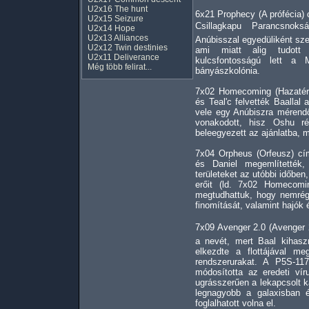
U2x16 The hunt
6x21 Prophecy (A prófécia)
U2x15 Seizure
Csillagkapu Parancsnoks
U2x14 Hope
U2x13 Alliances
Anúbisszal egyedüliként sze
U2x12 Twin destinies
ami miatt alig tudott 
U2x11 Deliverance
kulcsfontosságú lett a 
Még több felirat...
bányászkolónia.
7x02 Homecoming (Hazatéré
és Teal'c felvették Baallal
vele egy Anúbiszra mérend
vonakodott, hisz Oshu r
beleegyezett az ajánlatba, m
7x04 Orpheus (Orfeusz) cí
és Daniel megemlítették,
területeket az utóbbi időben,
erőit (ld. 7x02 Homecomi
megtudhattuk, hogy nemrég
finomítását, valamint hajók 
7x09 Avenger 2.0 (Avenger 
a nevét, mert Baal kihasz
elkezdte a flottájával me
rendszerurakat. A P5S-11
módosította az eredeti vír
ugrásszerűen a lekapcsolt k
legnagyobb a galaxisban é
foglalhatott volna el.