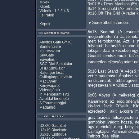
Mixek
9x07 Ex Deus Machina (Ex 
Klipek
9x14 Stronghold (Az erődít
Videók
-
1
2
3
4
5
9x16 Off The Grid (A radar k
Feliratok
Sorozatbeli szerepe:
Képek
5x15 Summit (A csúcsta
megemlítette Yu Danielnek,
mert felrobbanhat. Azt is 
Abydos Gate GYIK
folytatott határvitája során 
Bannercsere
lakóját. Baal a kezében eg
Impresszum
SevGate
Goauld rendszerurak talá
Egyiptom
ismeretlen ellenség miatt ne
SGC Dial Simulator
DHD Simulator
5x16 Last Stand (A végső 
Rajongói teszt
vette tudomásul Anúbisz vi
Csillagkapu levlista
rendszerurak többségéve
MacGyver
megszavazni Anúbisz vissz
Könyvajánló
Videoajánló
In Memoriam TV3
6x06 Abyss (A mélység) cí
Az oldal története
Kananként az erődítményb
A Fórum rangjai
kívánó Jack O'Neillt. Kí
Magamról
ezredestől, akit akkorra 
gravitációval felszegezte a
gömböket vágott hozzá, de
U2x20 Gauntlet
úgy menekült meg, hogy a t
U2x19 Blockade
Csillagkapu Parancsnoksá
U2x18 Epilogue
indított Baal ellen.
U2x17 Common descent