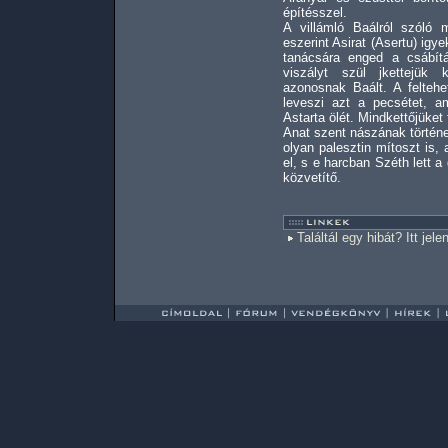
építésszel.
A villámló Baálról szóló m
eszerint Asirat (Asertu) igye
tanácsára enged a csábí
viszályt szül jkettejük 
azonosnak Baált. A felteh
leveszi azt a pecsétet, a
Astarta ölét. Mindkettőjüket
Anat szent nászának történe
olyan palesztin mítoszt is
el, s e harcban Széth lett a
közvetítő.
Találtál egy hibát? Itt jele