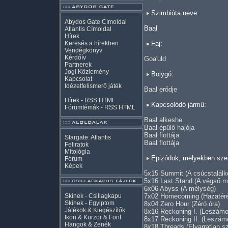
Szimbióta neve:
Abydos Gate Címoldal
Baal
Atlantis Címoldal
Hírek
Keresés a hírekben
Faj:
Vendégkönyv
Kérdőív
Goa'uld
Partnerek
Jogi Közlemény
Bolygó:
Kapcsolat
Idézetfelismerő játék
Baal erődje
Hírek -
RSS
HTML
Kapcsolódó jármű:
Fórumtémák -
RSS
HTML
Baal alkeshe
Baal épülő hajója
Baal flottája
Stargate: Atlantis
Baal flottája
Feliratok
Mitológia
Epizódok, melyekben szer
Fórum
Képek
5x15 Summit (A csúcstalálk
5x16 Last Stand (A végső m
6x06 Abyss (A mélység)
Skinek - Csillagkapu
7x02 Homecoming (Hazatér
Skinek - Egyiptom
8x04 Zero Hour (Zéró óra)
Játékok & Kiegészítők
8x16 Reckoning I. (Leszámol
Ikon & Kurzor & Font
8x17 Reckoning II. (Leszámo
Hangok & Zenék
8x18 Threads (Elvarratlan s