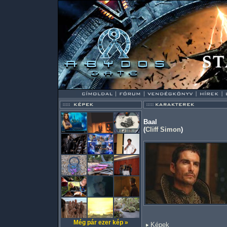
Baal
(
Cliff Simon
)
Még pár ezer kép »
Képek