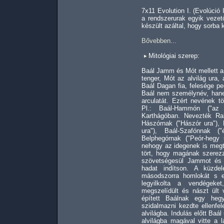
7x11 Evolution I. (Evolúció
a rendszerurak egyik vezet
készült azáltal, hogy sorba 
Bővebben...
Mitológiai szerep:
Baál Jamm és Mót mellett a
tenger, Mót az alvilág ura,
Baál Dagan fia, felesége pe
Baál nem személynév, hanem
arculatát. Ezért nevének tö
Pl.: Baál-Hammón ("az á
Karthágóban. Nevezték Rak
Hászórnak ("Hászór ura"),
ura"), Baál-Szafónnak (
Belphegórnak ("Peór-hegy u
nehogy az idegenek is megta
tört, hogy magának szerez
szövetségesül Jammot és 
hadat indítson. A küzde
másodszorra homlokát s e
legyilkolta a vendégeke
megszelídült és nászt ült
épített Baálnak egy heg
szidalmazni kezdte ellenfel
alvilágba. Indulás előtt Ba
alvilágba magával vitte a l