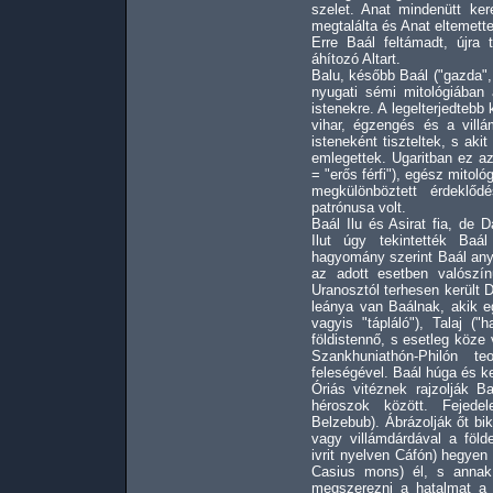
szelet. Anat mindenütt ker
megtalálta és Anat eltemette
Erre Baál feltámadt, újra 
áhítozó Altart.
Balu, később Baál ("gazda",
nyugati sémi mitológiában
istenekre. A legelterjedtebb 
vihar, égzengés és a vill
isteneként tiszteltek, s ak
emlegettek. Ugaritban ez az
= "erős férfi"), egész mitoló
megkülönböztett érdeklő
patrónusa volt.
Baál Ilu és Asirat fia, de 
Ilut úgy tekintették Baál
hagyomány szerint Baál any
az adott esetben valószín
Uranosztól terhesen került 
leánya van Baálnak, akik eg
vagyis "tápláló"), Talaj ("
földistennő, s esetleg köze
Szankhuniathón-Philón te
feleségével. Baál húga és k
Óriás vitéznek rajzolják B
héroszok között. Fejede
Belzebub). Ábrázolják őt b
vagy villámdárdával a föld
ivrit nyelven Cáfón) hegyen
Casius mons) él, s annak 
megszerezni a hatalmat a v