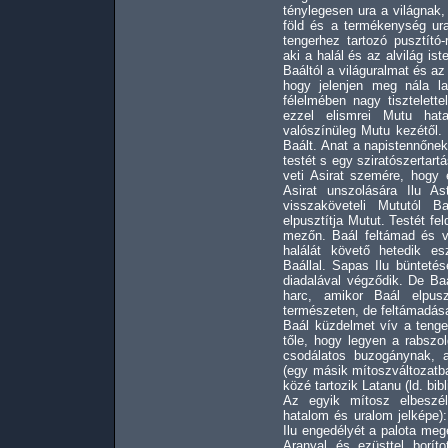
ténylegesen ura a világnak,
föld és a termékenység ura,
tengerhez tartozó pusztító
aki a halál és az alvilág is
Baáltól a világuralmat és az 
hogy jelenjen meg nála la
félelmében nagy tisztelett
ezzel elismrei Mutu hat
valószínüleg Mutu kezétől. I
Baált. Anat a napistennőne
testét s egy sziratószertar
veti Asirat szemére, hogy 
Asirat unszolására Ilu A
visszaköveteli Mututól B
elpusztítja Mutut. Testét fel
mezőn. Baál feltámad és v
halálát követő hetedik e
Baállal. Sapas Ilu bünteté
diadalával végződik. De Baá
harc, amikor Baál elpus
természeten, de feltámadása
Baál küzdelmet vív a tenger
tőle, hogy legyen a rabszo
csodálatos buzogánynak, a
(egy másik mítoszváltozatba
közé tartozik Latanu (ld. bi
Az egyik mítosz elbeszél
hatalom és uralom jelképe)
Ilu engedélyét a palota meg
Aranyal és ezüsttel boríto