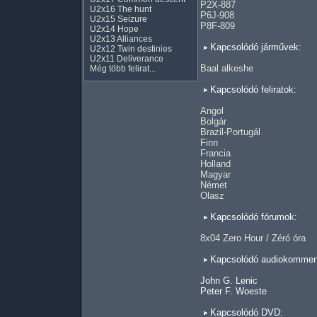
P2X-887
U2x16 The hunt
P6J-908
U2x15 Seizure
P8F-809
U2x14 Hope
U2x13 Alliances
Kapcsolódó járművek:
U2x12 Twin destinies
U2x11 Deliverance
Baal alkeshe
Még több felirat...
Kapcsolódó feliratok:
Angol
Bolgár
Brazil-Portugál
Finn
Francia
Holland
Magyar
Német
Olasz
Kapcsolódó fórumok:
8x04 Zero Hour / Zéró óra
Kapcsolódó audiokomment
John G. Lenic
Peter F. Woeste
Kapcsolódó DVD: