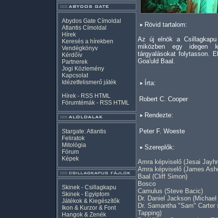
Abydos Gate Címoldal
Rövid tartalom:
Atlantis Címoldal
Hírek
Az új elnök a Csillagkapu
Keresés a hírekben
miközben egy idegen kü
Vendégkönyv
tárgyalásokat folytasson. 
Kérdőív
Goa'uld Baal.
Partnerek
Jogi Közlemény
Kapcsolat
Idézetfelismerő játék
Írta:
Hírek -
RSS
HTML
Robert C. Cooper
Fórumtémák -
RSS
HTML
Rendezte:
Peter F. Woeste
Stargate: Atlantis
Feliratok
Mitológia
Szereplők:
Fórum
Képek
Amra képviselő (Jesai Jayh
Amra képviselő (James Ashc
Baal (Cliff Simon)
Bosco
Skinek - Csillagkapu
Camulus (Steve Bacic)
Skinek - Egyiptom
Dr. Daniel Jackson (Michae
Játékok & Kiegészítők
Dr. Samantha "Sam" Carter 
Ikon & Kurzor & Font
Tapping)
Hangok & Zenék