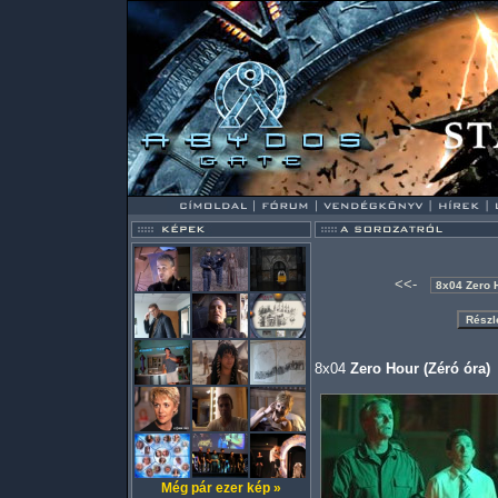
<<-
8x04
Zero Hour (Zéró óra)
Még pár ezer kép »