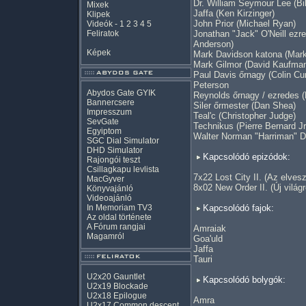
Dr. William Seymour Lee (Bi
Mixek
Jaffa (Ken Kirzinger)
Klipek
John Prior (Michael Ryan)
Videók
-
1
2
3
4
5
Feliratok
Jonathan "Jack" O'Neill ezr
Anderson)
Képek
Mark Davidson katona (Mar
Mark Gilmor (David Kaufma
Paul Davis őrnagy (Colin C
Peterson
Abydos Gate GYIK
Reynolds őrnagy / ezredes (
Bannercsere
Siler őrmester (Dan Shea)
Impresszum
Teal'c (Christopher Judge)
SevGate
Technikus (Pierre Bernard Jr
Egyiptom
Walter Norman "Harriman" D
SGC Dial Simulator
DHD Simulator
Kapcsolódó epizódok:
Rajongói teszt
Csillagkapu levlista
7x22 Lost City II. (Az elvesz
MacGyver
8x02 New Order II. (Új világr
Könyvajánló
Videoajánló
In Memoriam TV3
Kapcsolódó fajok:
Az oldal története
A Fórum rangjai
Amraiak
Magamról
Goa'uld
Jaffa
Tauri
U2x20 Gauntlet
Kapcsolódó bolygók:
U2x19 Blockade
U2x18 Epilogue
Amra
U2x17 Common descent