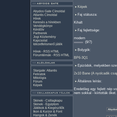
Képek
Abydos Gate Címoldal
Faj státusza:
Atlantis Címoldal
Hírek
Keresés a hírekben
Kihalt
Vendégkönyv
Kérdőív
Faj fejlettsége:
Partnerek
Jogi Közlemény
modern
Kapcsolat
(9/7)
Idézetfelismerő játék
Bolygók:
Hírek -
RSS
HTML
Fórumtémák -
RSS
HTML
BP6-3Q1
Epizódok, melyekben szer
Stargate: Atlantis
2x10 Bane (A nyolcadik csa
Feliratok
Mitológia
Általános leírás:
Fórum
Képek
Eredetileg egy fejlett nép v
nem sokkal - kiírtották őket.
Skinek - Csillagkapu
Skinek - Egyiptom
Játékok & Kiegészítők
Ikon & Kurzor & Font
Hangok & Zenék