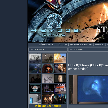
BP6-3Q1 lakói (BP6-3Q1 re
ember eredetű
Még pár ezer kép »