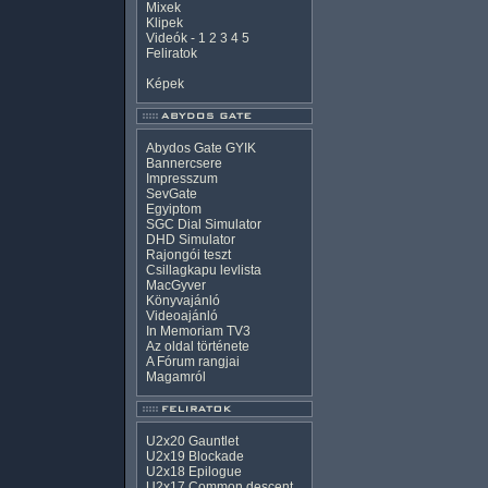
Mixek
Klipek
Videók
-
1
2
3
4
5
Feliratok
Képek
Abydos Gate GYIK
Bannercsere
Impresszum
SevGate
Egyiptom
SGC Dial Simulator
DHD Simulator
Rajongói teszt
Csillagkapu levlista
MacGyver
Könyvajánló
Videoajánló
In Memoriam TV3
Az oldal története
A Fórum rangjai
Magamról
U2x20 Gauntlet
U2x19 Blockade
U2x18 Epilogue
U2x17 Common descent