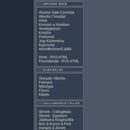
Abydos Gate Címoldal
Atlantis Címoldal
Hírek
Keresés a hírekben
Vendégkönyv
Kérdőív
Partnerek
Jogi Közlemény
Kapcsolat
Idézetfelismerő játék
Hírek -
RSS
HTML
Fórumtémák -
RSS
HTML
Stargate: Atlantis
Feliratok
Mitológia
Fórum
Képek
Skinek - Csillagkapu
Skinek - Egyiptom
Játékok & Kiegészítők
Ikon & Kurzor & Font
Hangok & Zenék