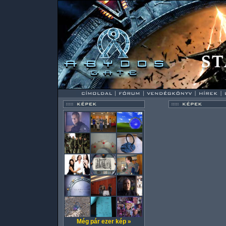
Még pár ezer kép »