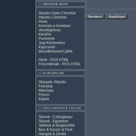
Abydos Gate Címoldal
Atlantis Címoldal
Hírek
Keresés a hírekben
Vendégkönyv
Kérdőív
Partnerek
Jogi Közlemény
Kapcsolat
Idézetfelismerő játék
Hírek -
RSS
HTML
Fórumtémák -
RSS
HTML
Stargate: Atlantis
Feliratok
Mitológia
Fórum
Képek
Skinek - Csillagkapu
Skinek - Egyiptom
Játékok & Kiegészítők
Ikon & Kurzor & Font
Hangok & Zenék