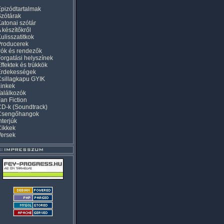
pizódtartalmak
zótárak
atonai szótár
 készítőkről
ulisszatitkok
Producerek
rók és rendezők
orgatási helyszínek
ffektek és trükkök
Érdekességek
sillagkapu GYIK
inkek
alálkozók
an Fiction
D-k (Soundtrack)
Csengőhangok
nterjúk
Cikkek
Versek