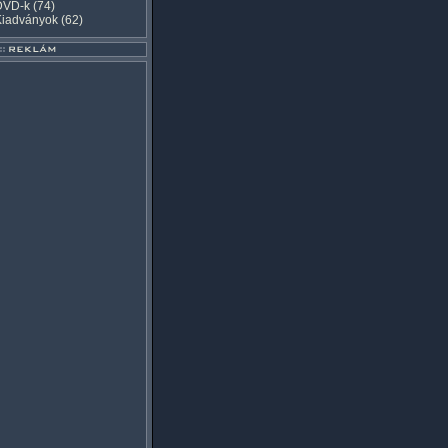
DVD-k
(74)
Kiadványok
(62)