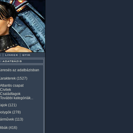
eresés az adatbázisban
arakterek
(1527)
Atlantis csapat
Civilek
Családtagok
További kategóriák...
ajok
(121)
Bolygók
(278)
Járművek
(113)
Hibák
(416)