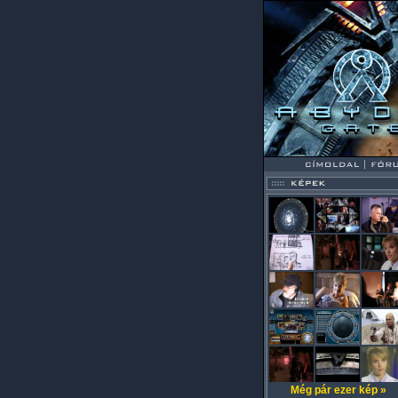
Még pár ezer kép »