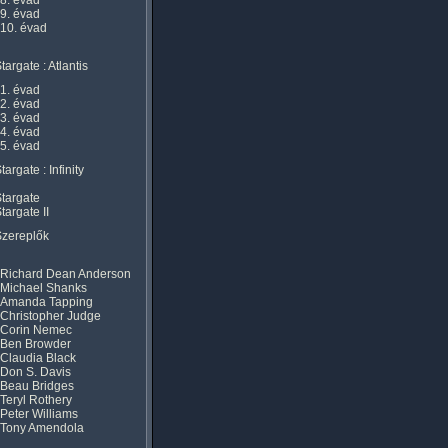
8. évad
9. évad
10. évad
targate : Atlantis
1. évad
2. évad
3. évad
4. évad
5. évad
targate : Infinity
targate
targate II
Szereplők
Richard Dean Anderson
Michael Shanks
Amanda Tapping
Christopher Judge
Corin Nemec
Ben Browder
Claudia Black
Don S. Davis
Beau Bridges
Teryl Rothery
Peter Williams
Tony Amendola