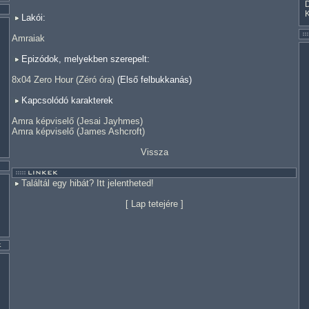
Lakói:
Amraiak
Epizódok, melyekben szerepelt:
8x04 Zero Hour (Zéró óra)
(Első felbukkanás)
Kapcsolódó karakterek
Amra képviselő (Jesai Jayhmes)
Amra képviselő (James Ashcroft)
Vissza
Találtál egy hibát? Itt jelentheted!
[
Lap tetejére
]