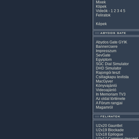
Mixek
Klipek
Videók
-
1
2
3
4
5
Feliratok
Képek
Abydos Gate GYIK
Bannercsere
Impresszum
SevGate
Egyiptom
SGC Dial Simulator
DHD Simulator
Rajongói teszt
Csillagkapu levlista
MacGyver
Könyvajánló
Videoajánló
In Memoriam TV3
Az oldal története
A Fórum rangjai
Magamról
U2x20 Gauntlet
U2x19 Blockade
U2x18 Epilogue
U2x17 Common descent