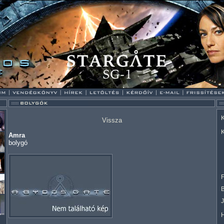
K
Vissza
K
Amra
bolygó
F