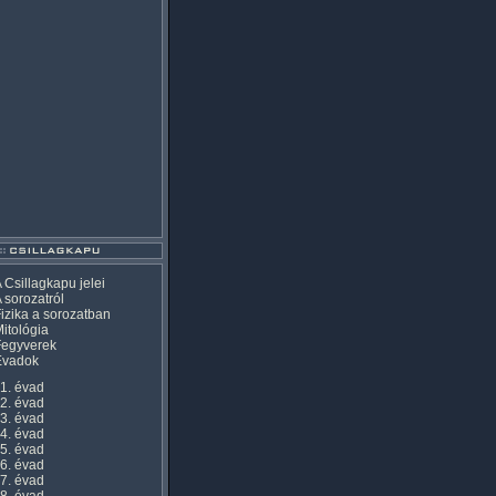
 Csillagkapu jelei
 sorozatról
izika a sorozatban
itológia
Fegyverek
Évadok
1. évad
2. évad
3. évad
4. évad
5. évad
6. évad
7. évad