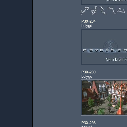
P3X-234
bolygó
P3X-289
bolygó
P3X-298