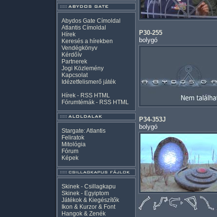
Abydos Gate Címoldal
Atlantis Címoldal
P30-255
Hírek
bolygó
Keresés a hírekben
Vendégkönyv
Kérdőív
Partnerek
Jogi Közlemény
Kapcsolat
Idézetfelismerő játék
Hírek -
RSS
HTML
Fórumtémák -
RSS
HTML
P34-353J
bolygó
Stargate: Atlantis
Feliratok
Mitológia
Fórum
Képek
Skinek - Csillagkapu
Skinek - Egyiptom
Játékok & Kiegészítők
Ikon & Kurzor & Font
Hangok & Zenék