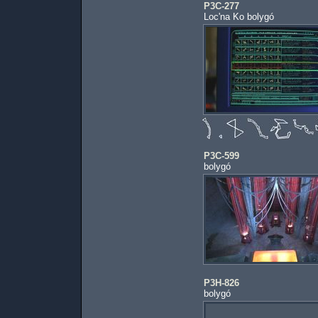
P3C-277
Loc'na Ko bolygó
P3C-599
bolygó
P3H-826
bolygó