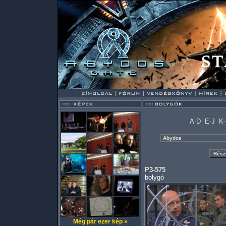
A-D
E-J
K
P3-575
bolygó
Még pár ezer kép »