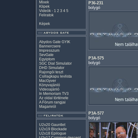
Mixek
P36-231
Klipek
bolygó
Videók
-
1
2
3
4
5
Feliratok
Képek
Abydos Gate GYIK
Bannercsere
Impresszum
SevGate
P3A-575
Egyiptom
bolygó
SGC Dial Simulator
DHD Simulator
Rajongói teszt
Csillagkapu levlista
MacGyver
Könyvajánló
Videoajánló
In Memoriam TV3
Az oldal története
A Fórum rangjai
Magamról
P3A-577
bolygó
U2x20 Gauntlet
U2x19 Blockade
U2x18 Epilogue
U2x17 Common descent