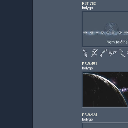
P3T-762
bolygó
P3W-451
bolygó
P3W-924
bolygó