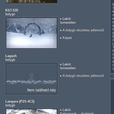
E
S
KS7-535
K
bolygó
A
Lakói:
K
Ismeretlen
Í
F
A bolygó részletes jellemzői
E
Képek
C
L
T
F
C
Lagash
bolygó
I
Lakói:
Ismeretlen
A bolygó részletes jellemzői
Langara (P2S-4C3)
bolygó
Lakói:
Kelownaiak
::
Andariak