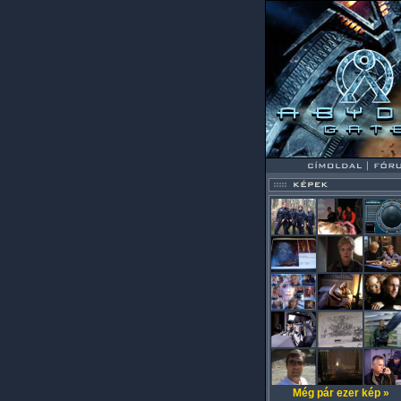
Még pár ezer kép »