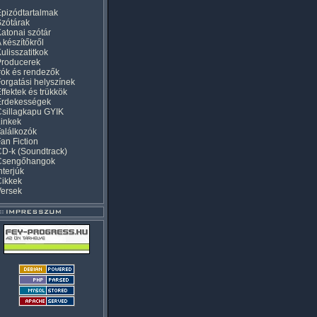
pizódtartalmak
zótárak
atonai szótár
 készítőkről
ulisszatitkok
Producerek
rók és rendezők
orgatási helyszínek
ffektek és trükkök
Érdekességek
sillagkapu GYIK
inkek
alálkozók
an Fiction
D-k (Soundtrack)
Csengőhangok
nterjúk
Cikkek
Versek