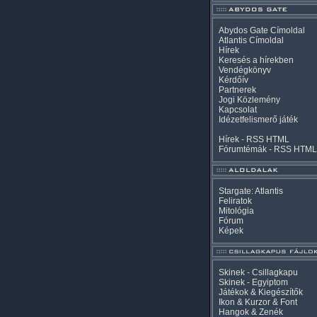
Abydos Gate Címoldal
Atlantis Címoldal
Hírek
Keresés a hírekben
Vendégkönyv
Kérdőív
Partnerek
Jogi Közlemény
Kapcsolat
Idézetfelismerő játék
Hírek -
RSS
HTML
Fórumtémák -
RSS
HTML
Stargate: Atlantis
Feliratok
Mitológia
Fórum
Képek
Skinek - Csillagkapu
Skinek - Egyiptom
Játékok & Kiegészítők
Ikon & Kurzor & Font
Hangok & Zenék