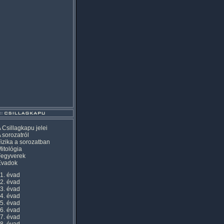
 Csillagkapu jelei
 sorozatról
izika a sorozatban
itológia
Fegyverek
Évadok
1. évad
2. évad
3. évad
4. évad
5. évad
6. évad
7. évad