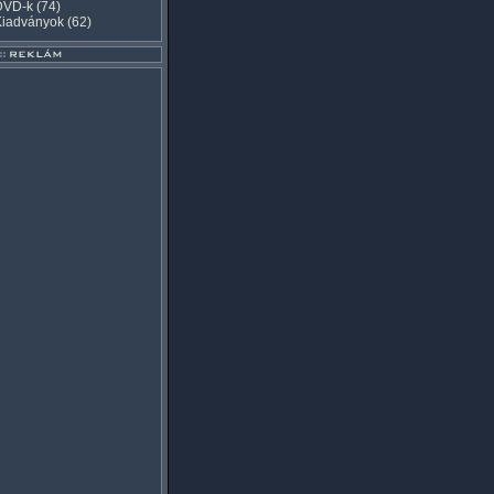
DVD-k
(74)
Kiadványok
(62)