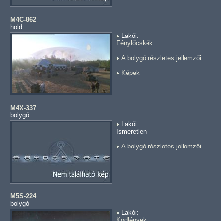
M4C-862
hold
Lakói:
Fénylőcskék
A bolygó részletes jellemzői
Képek
M4X-337
bolygó
Lakói:
Ismeretlen
A bolygó részletes jellemzői
M5S-224
bolygó
Lakói:
Ködlények