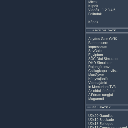
Mixek
Klipek
Videók
-
1
2
3
4
5
Feliratok
Képek
Abydos Gate GYIK
Bannercsere
Impresszum
SevGate
Egyiptom
SGC Dial Simulator
DHD Simulator
Rajongói teszt
Csillagkapu levlista
MacGyver
Könyvajánló
Videoajánló
In Memoriam TV3
Az oldal története
A Fórum rangjai
Magamról
U2x20 Gauntlet
U2x19 Blockade
U2x18 Epilogue
U2x17 Common descent