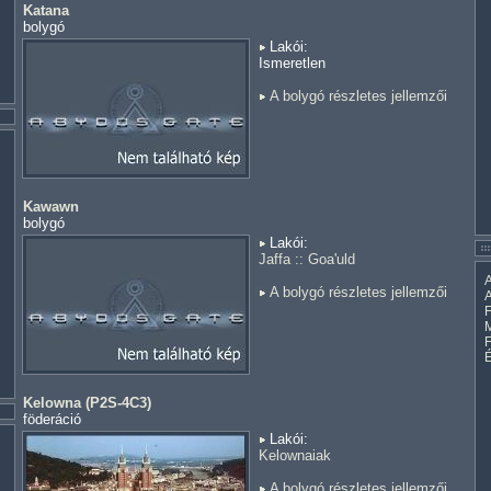
Katana
bolygó
Lakói:
Ismeretlen
A bolygó részletes jellemzői
Kawawn
bolygó
Lakói:
Jaffa
::
Goa'uld
A
A bolygó részletes jellemzői
A
F
M
Kelowna (P2S-4C3)
föderáció
Lakói:
Kelownaiak
A bolygó részletes jellemzői