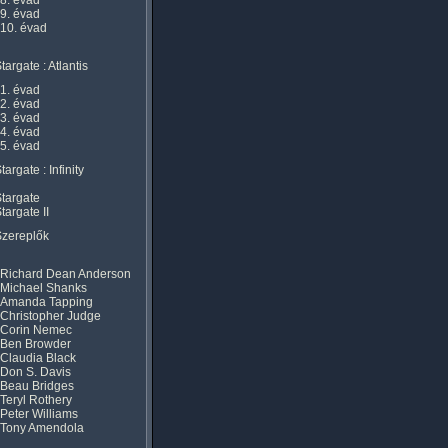
8. évad
9. évad
10. évad
targate : Atlantis
1. évad
2. évad
3. évad
4. évad
5. évad
targate : Infinity
targate
targate II
Szereplők
Richard Dean Anderson
Michael Shanks
Amanda Tapping
Christopher Judge
Corin Nemec
Ben Browder
Claudia Black
Don S. Davis
Beau Bridges
Teryl Rothery
Peter Williams
Tony Amendola