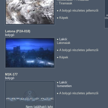
::
Tiraniaiak
A bolygó részletes jellemzői
A
Képek
Ch
Latona (P2A-018)
bolygó
Lakói:
Latonaiak
A bolygó részletes jellemzői
Képek
M1K-177
bolygó
Lakói:
Ismeretlen
A bolygó részletes jellemzői