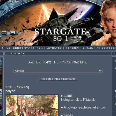
K
A-D
E-J
K-P2
P3
P4-P8
P9-Z
Mind
K
K'tau (P39-865)
bolygó
F
Lakói:
Hologramok
::
K'tauiak
A bolygó részletes jellemzői
Képek