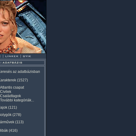
eresés az adatbázisban
arakterek
(1527)
Atlantis csapat
Civilek
Családtagok
További kategóriák...
ajok
(121)
Bolygók
(278)
Járművek
(113)
Hibák
(416)