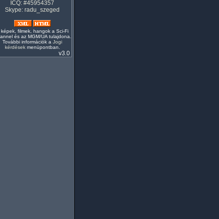
ICQ: #45954357
Skype: radu_szeged
 képek, filmek, hangok a Sci-Fi
annel és az MGM/UA tulajdona.
További információk a
Jogi
kérdések
menüpontban.
v3.0