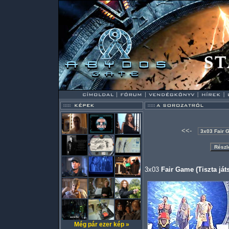
<<-
3x03
Fair Game (Tiszta já
Még pár ezer kép »