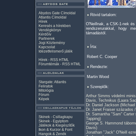
Abydos Gate Címoldal
Rövid tartalom:
Atlantis Címoldal
Hírek
O'Neillnak, a CSK-1-nek és 
Keresés a hírekben
rendszerurakkal, hogy m
Vendégkönyv
támadástól.
Kérdőív
Partnerek
Jogi Közlemény
Írta:
Kapcsolat
Idézetfelismerő játék
Robert C. Cooper
Hírek -
RSS
HTML
Fórumtémák -
RSS
HTML
Rendezte:
Martin Wood
Stargate: Atlantis
Feliratok
Szereplők:
Mitológia
Fórum
Arthur Simms védelmi minis
Képek
Davis, Technikus (Laara Sad
Dr. Daniel Jackson (Michae
Dr. Janet Fraiser százados /
Dr. Samantha "Sam" Carter 
Skinek - Csillagkapu
Tapping)
Skinek - Egyiptom
George S. Hammond tábornok
Játékok & Kiegészítők
Davis)
Ikon & Kurzor & Font
Jonathan "Jack" O'Neill ezr
Hangok & Zenék