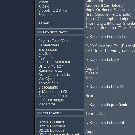
Anderson)
Mixek
Kronosz (Ron Halder)
Klipek
Nagy Yu Huang Shang-Ti, Ja
Videók
-
1
2
3
4
5
Nirrti (Jacqueline Samuda)
Feliratok
Teal'c (Christopher Judge)
Képek
Thor hangja (Michael Shank
Ziplinski őrmester (T. M. Sa
Kapcsolódó epizódok:
Abydos Gate GYIK
Bannercsere
2x20 Show And Tell (Bújócs
Impresszum
3x01 Into The Fire (Tűzön-ví
SevGate
Egyiptom
Kapcsolódó fajok:
SGC Dial Simulator
DHD Simulator
Asgard
Rajongói teszt
Goa'uld
Csillagkapu levlista
Tauri
MacGyver
Könyvajánló
Kapcsolódó bolygók:
Videoajánló
In Memoriam TV3
Nilor
Az oldal története
A Fórum rangjai
Magamról
Kapcsolódó járművek:
Thor hajója
U2x20 Gauntlet
Kapcsolódó feliratok:
U2x19 Blockade
U2x18 Epilogue
Angol
U2x17 Common descent