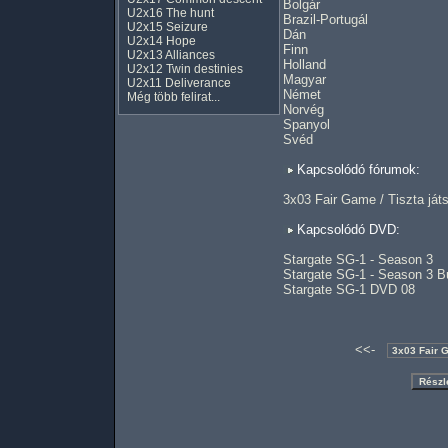
Bolgár
U2x16 The hunt
Brazil-Portugál
U2x15 Seizure
Dán
U2x14 Hope
Finn
U2x13 Alliances
Holland
U2x12 Twin destinies
Magyar
U2x11 Deliverance
Német
Még több felirat...
Norvég
Spanyol
Svéd
Kapcsolódó fórumok:
3x03 Fair Game / Tiszta já
Kapcsolódó DVD:
Stargate SG-1 - Season 3
Stargate SG-1 - Season 3 B
Stargate SG-1 DVD 08
<<-