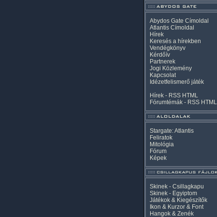
Abydos Gate Címoldal
Atlantis Címoldal
Hírek
Keresés a hírekben
Vendégkönyv
Kérdőív
Partnerek
Jogi Közlemény
Kapcsolat
Idézetfelismerő játék
Hírek -
RSS
HTML
Fórumtémák -
RSS
HTML
Stargate: Atlantis
Feliratok
Mitológia
Fórum
Képek
Skinek - Csillagkapu
Skinek - Egyiptom
Játékok & Kiegészítők
Ikon & Kurzor & Font
Hangok & Zenék