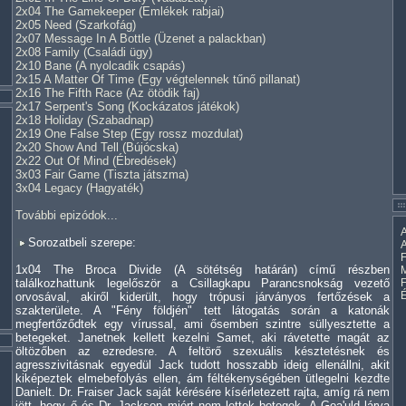
2x04 The Gamekeeper (Emlékek rabjai)
2x05 Need (Szarkofág)
2x07 Message In A Bottle (Üzenet a palackban)
2x08 Family (Családi ügy)
2x10 Bane (A nyolcadik csapás)
2x15 A Matter Of Time (Egy végtelennek tűnő pillanat)
2x16 The Fifth Race (Az ötödik faj)
2x17 Serpent's Song (Kockázatos játékok)
2x18 Holiday (Szabadnap)
2x19 One False Step (Egy rossz mozdulat)
2x20 Show And Tell (Bújócska)
2x22 Out Of Mind (Ébredések)
3x03 Fair Game (Tiszta játszma)
3x04 Legacy (Hagyaték)
További epizódok...
A
Sorozatbeli szerepe:
A
F
1x04 The Broca Divide (A sötétség határán) című részben
M
találkozhattunk legelőször a Csillagkapu Parancsnokság vezető
orvosával, akiről kiderült, hogy trópusi járványos fertőzések a
szakterülete. A "Fény földjén" tett látogatás során a katonák
megfertőződtek egy vírussal, ami ősemberi szintre süllyesztette a
betegeket. Janetnek kellett kezelni Samet, aki rávetette magát az
öltözőben az ezredesre. A feltörő szexuális késztetésnek és
agresszivitásnak egyedül Jack tudott hosszabb ideig ellenállni, akit
kiképeztek elmebefolyás ellen, ám féltékenységében ütlegelni kezdte
Danielt. Dr. Fraiser Jack saját kérésére kísérletezett rajta, amíg rá nem
jött, hogy ő és Dr. Jackson miért nem lettek betegek. A Goa'uld lárva