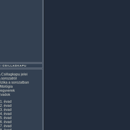
 Csillagkapu jelei
 sorozatról
izika a sorozatban
itológia
Fegyverek
Évadok
1. évad
2. évad
3. évad
4. évad
5. évad
6. évad
7. évad