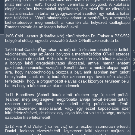
miatt immunis Teal'c hozott neki vérmintát a bolygóról. A kutatásai
alapján a vírus hisztaminból táplálkozott, ám mivel ők az allergiájuk
miatt antihisztamin tartalmú gyógyszereket szedtek, így náluk a hatás
nem fejlődött ki. Végül mindenkinek adatott a szerből, így a betegség
S
kiéheztetésével megmenekült a karantén alá helyezett Csillagkapu
Parancsnokság és az idegen bolygó lakói.
1x06 Cold Lazarus (Kristálytükör) című részben Dr. Fraiser a P3X-562
bolygóról utólag, egyedül visszatérő Jack O'Neillt azonosította be.
1x08 Brief Candle (Úgy rohan az idő) című részben tehetetlenül kellett
S
végignéznie, hogy az Argos bolygón a megfertőződött O'Neill ezredes
napról napra öregedett. A Goa'uld Pelops szobrán levő feliratok alapján
S
a bolygó lakói öregedéskutatás áldozatai, amivel hamar lehetett
S
gazdatestgenerációkat vizsgálni. Később Janet a minták alapján rájött
arra, hogy nanotechnológia okozza a bajt, amit azonban nem tudott
befolyásolni. Jack és új barátnője azonban egy távoli séta alapján
felfedezték, hogy a programozott elalvás csak bizonyos területen belül
hat és hogy a kőszobor az oka mindennek.
1x11 Bloodlines (Apáról fiúra) című részben egy új szert próbált
Teal'cen, mely segítségével megpróbálta lárvája nélkül életben tartani,
azonban nem vált be. Ezen kívül még próbálkozott Teal'c
idegrendszerének másolásával, vagy egy ezzel kapcsolatos szer
kikísérletezésével, de ehhez egy olyan lárvára volt szüksége, melyen
szabadon kísérletezhetett.
1x12 Fire And Water (Tűz és víz) című részben szomorúan értesült
Daniel Jackson elvesztéséről. Igyekezett lelki vigaszt nyújtani a