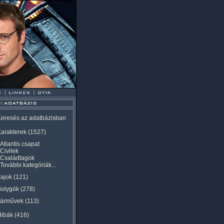
eresés az adatbázisban
arakterek
(1527)
Atlantis csapat
Civilek
Családtagok
További kategóriák...
ajok
(121)
Bolygók
(278)
Járművek
(113)
Hibák
(416)