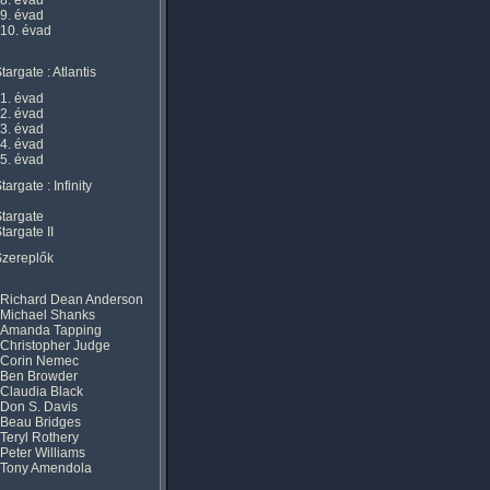
8. évad
9. évad
10. évad
targate : Atlantis
1. évad
2. évad
3. évad
4. évad
5. évad
targate : Infinity
targate
targate II
Szereplők
Richard Dean Anderson
Michael Shanks
Amanda Tapping
Christopher Judge
Corin Nemec
Ben Browder
Claudia Black
Don S. Davis
Beau Bridges
Teryl Rothery
Peter Williams
Tony Amendola