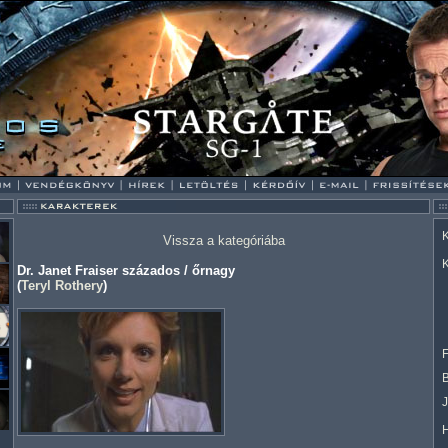
K
Vissza a kategóriába
K
Dr. Janet Fraiser százados / őrnagy
(
Teryl Rothery
)
F