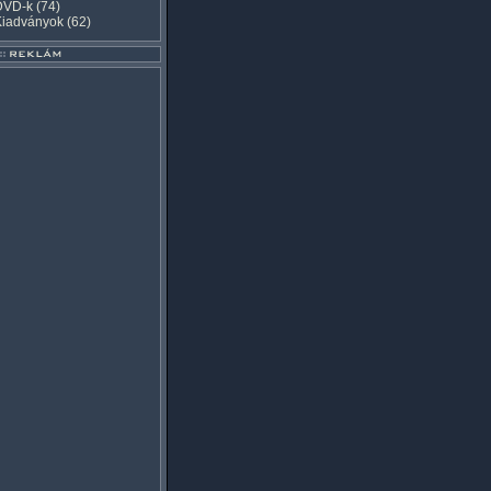
DVD-k
(74)
Kiadványok
(62)