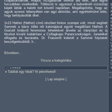
csapattársaknak. Alapos vizsgálatnak vetette alá őket, akik egyre
furcsábban viselkedtek. Többször is ugyanazt a buborékoló vízoszlop
E
képét látták a halotti tort követő napokban. Megállapította, hogy az
S
agyuk azonos lebenyében van agyi aktivitás, ami egyértelművé tette,
K
A
hogy befolyásolták őket.
K
1x13 Hathor (Hathor) című részben fontos szerepe volt, mivel segített
Í
Samnek a bázis többi női katonájával együtt megállítani Hathort. A
F
Goa'uld királynő feromonos leheletével átvette az írányítást és új
E
fészket kívánt kialakítani a Csillagkapu Parancsnokságon. Janetéket
elfogatta és bezáratta. Dr. Fraiserről kiderült a Sammel folytatott
C
beszélgetésükből, h...
L
T
F
Bővebben...
C
Vissza a kategóriába
I
Találtál egy hibát? Itt jelentheted!
[
Lap tetejére
]