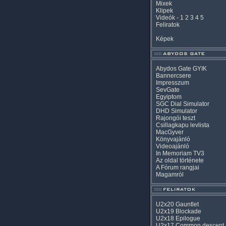
Mixek
Klipek
Videók
-
1
2
3
4
5
Feliratok
Képek
Abydos Gate GYIK
Bannercsere
Impresszum
SevGate
Egyiptom
SGC Dial Simulator
DHD Simulator
Rajongói teszt
Csillagkapu levlista
MacGyver
Könyvajánló
Videoajánló
In Memoriam TV3
Az oldal története
A Fórum rangjai
Magamról
U2x20 Gauntlet
U2x19 Blockade
U2x18 Epilogue
U2x17 Common descent