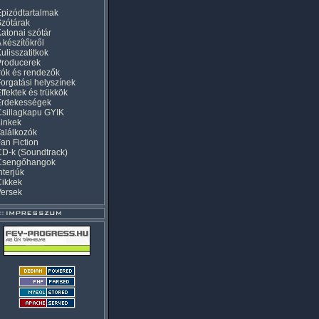
pizódtartalmak
zótárak
atonai szótár
 készítőkről
ulisszatitkok
Producerek
rók és rendezők
orgatási helyszínek
ffektek és trükkök
Érdekességek
sillagkapu GYIK
inkek
alálkozók
an Fiction
D-k (Soundtrack)
Csengőhangok
nterjúk
Cikkek
Versek