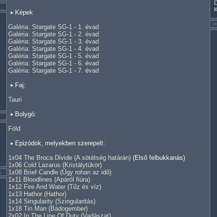
Képek
Galéria: Stargate SG-1 - 1. évad
Galéria: Stargate SG-1 - 2. évad
Galéria: Stargate SG-1 - 3. évad
Galéria: Stargate SG-1 - 4. évad
Galéria: Stargate SG-1 - 5. évad
Galéria: Stargate SG-1 - 6. évad
Galéria: Stargate SG-1 - 7. évad
Faj:
Tauri
Bolygó:
Föld
Epizódok, melyekben szerepelt:
1x04 The Broca Divide (A sötétség határán)
(Első felbukkanás)
1x06 Cold Lazarus (Kristálytükör)
1x08 Brief Candle (Úgy rohan az idő)
1x11 Bloodlines (Apáról fiúra)
1x12 Fire And Water (Tűz és víz)
1x13 Hathor (Hathor)
1x14 Singularity (Szingularitás)
1x18 Tin Man (Bádogember)
2x02 In The Line Of Duty (Vadászat)