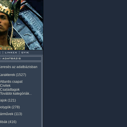
eresés az adatbázisban
arakterek
(1527)
Atlantis csapat
Civilek
Családtagok
További kategóriák...
ajok
(121)
Bolygók
(278)
Járművek
(113)
Hibák
(416)