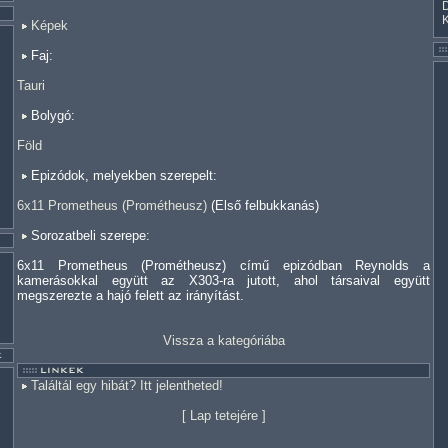
Képek
Faj:
Tauri
Bolygó:
Föld
Epizódok, melyekben szerepelt:
6x11 Prometheus (Prométheusz)
(Első felbukkanás)
Sorozatbeli szerepe:
6x11 Prometheus (Prométheusz) című epizódban Reynolds a
kamerásokkal együtt az X303-ra jutott, ahol társaival együtt
megszerezte a hajó felett az irányítást.
Vissza a kategóriába
Találtál egy hibát? Itt jelentheted!
[
Lap tetejére
]