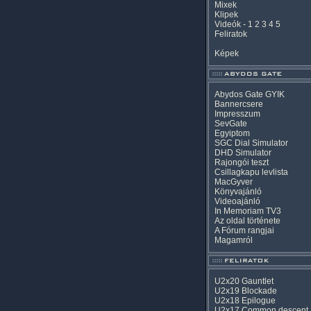
Mixek
Klipek
Videók
-
1
2
3
4
5
Feliratok
Képek
Abydos Gate GYIK
Bannercsere
Impresszum
SevGate
Egyiptom
SGC Dial Simulator
DHD Simulator
Rajongói teszt
Csillagkapu levlista
MacGyver
Könyvajánló
Videoajánló
In Memoriam TV3
Az oldal története
A Fórum rangjai
Magamról
U2x20 Gauntlet
U2x19 Blockade
U2x18 Epilogue
U2x17 Common descent