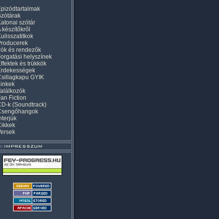
pizódtartalmak
zótárak
atonai szótár
 készítőkről
ulisszatitkok
Producerek
rók és rendezők
orgatási helyszínek
ffektek és trükkök
Érdekességek
sillagkapu GYIK
inkek
alálkozók
an Fiction
D-k (Soundtrack)
Csengőhangok
nterjúk
Cikkek
Versek