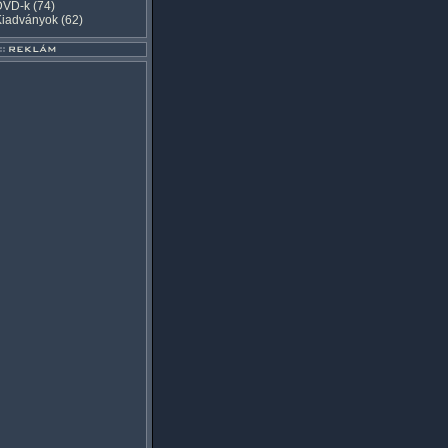
DVD-k
(74)
Kiadványok
(62)