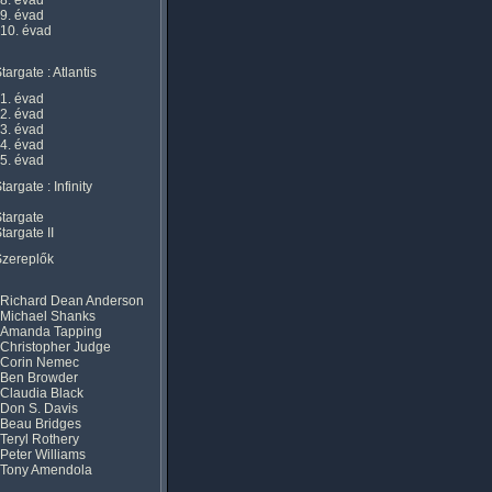
8. évad
9. évad
10. évad
targate : Atlantis
1. évad
2. évad
3. évad
4. évad
5. évad
targate : Infinity
targate
targate II
Szereplők
Richard Dean Anderson
Michael Shanks
Amanda Tapping
Christopher Judge
Corin Nemec
Ben Browder
Claudia Black
Don S. Davis
Beau Bridges
Teryl Rothery
Peter Williams
Tony Amendola