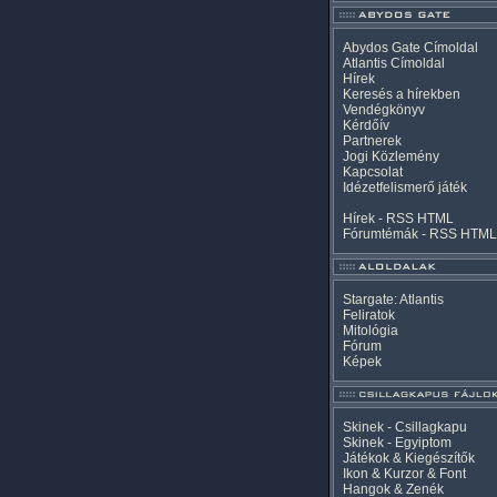
Abydos Gate Címoldal
Atlantis Címoldal
Hírek
Keresés a hírekben
Vendégkönyv
Kérdőív
Partnerek
Jogi Közlemény
Kapcsolat
Idézetfelismerő játék
Hírek -
RSS
HTML
Fórumtémák -
RSS
HTML
Stargate: Atlantis
Feliratok
Mitológia
Fórum
Képek
Skinek - Csillagkapu
Skinek - Egyiptom
Játékok & Kiegészítők
Ikon & Kurzor & Font
Hangok & Zenék