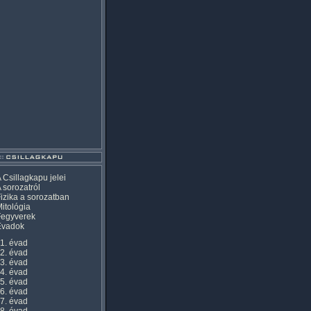
 Csillagkapu jelei
 sorozatról
izika a sorozatban
itológia
Fegyverek
Évadok
1. évad
2. évad
3. évad
4. évad
5. évad
6. évad
7. évad