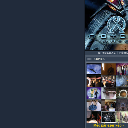
Még pár ezer kép »