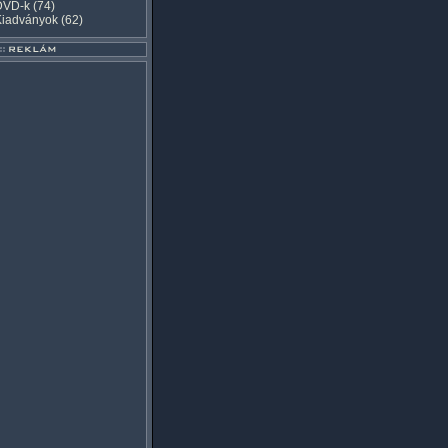
DVD-k
(74)
Kiadványok
(62)