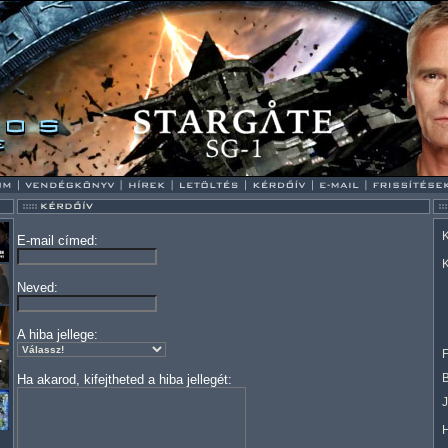
K
E-mail címed:
K
Neved:
A hiba jellege:
F
Ha akarod, kifejtheted a hiba jellegét: