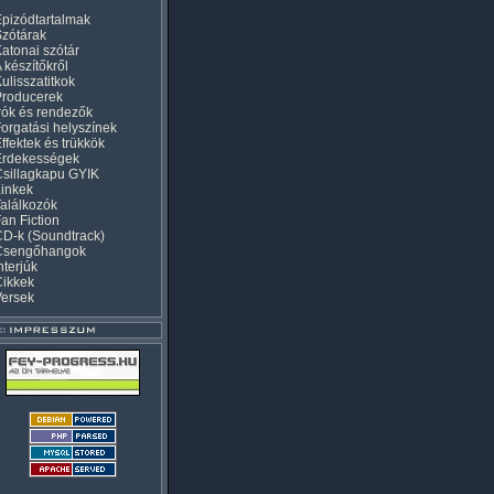
pizódtartalmak
zótárak
atonai szótár
 készítőkről
ulisszatitkok
Producerek
rók és rendezők
orgatási helyszínek
ffektek és trükkök
Érdekességek
sillagkapu GYIK
inkek
alálkozók
an Fiction
D-k (Soundtrack)
Csengőhangok
nterjúk
Cikkek
Versek