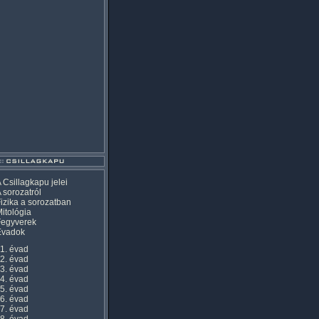
 Csillagkapu jelei
 sorozatról
izika a sorozatban
itológia
Fegyverek
Évadok
1. évad
2. évad
3. évad
4. évad
5. évad
6. évad
7. évad