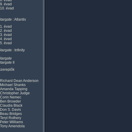
8. évad
9. évad
10. évad
targate : Atlantis
1. évad
2. évad
3. évad
4. évad
5. évad
targate : Infinity
targate
targate II
Szereplők
Richard Dean Anderson
Michael Shanks
Amanda Tapping
Christopher Judge
Corin Nemec
Ben Browder
Claudia Black
Don S. Davis
Beau Bridges
Teryl Rothery
Peter Williams
Tony Amendola