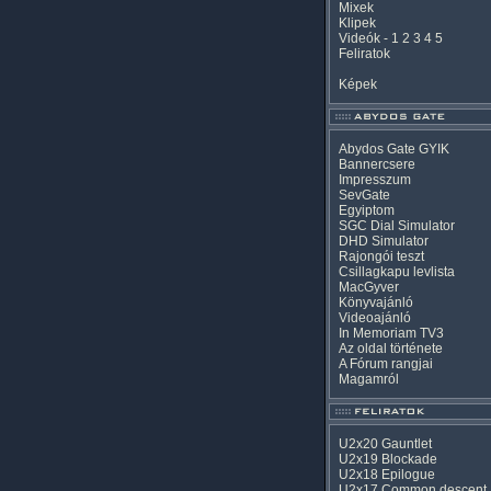
Mixek
Klipek
Videók
-
1
2
3
4
5
Feliratok
Képek
Abydos Gate GYIK
Bannercsere
Impresszum
SevGate
Egyiptom
SGC Dial Simulator
DHD Simulator
Rajongói teszt
Csillagkapu levlista
MacGyver
Könyvajánló
Videoajánló
In Memoriam TV3
Az oldal története
A Fórum rangjai
Magamról
U2x20 Gauntlet
U2x19 Blockade
U2x18 Epilogue
U2x17 Common descent