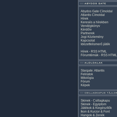
Abydos Gate Címoldal
Atlantis Címoldal
Hírek
Keresés a hírekben
Vendégkönyv
Kérdőív
Partnerek
Jogi Közlemény
Kapcsolat
Idézetfelismerő játék
Hírek -
RSS
HTML
Fórumtémák -
RSS
HTML
Stargate: Atlantis
Feliratok
Mitológia
Fórum
Képek
Skinek - Csillagkapu
Skinek - Egyiptom
Játékok & Kiegészítők
Ikon & Kurzor & Font
Hangok & Zenék