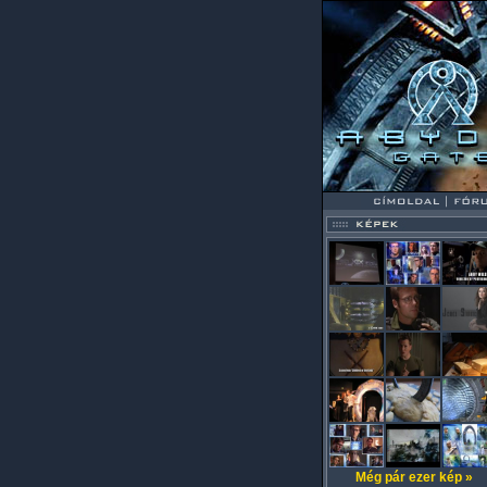
Még pár ezer kép »