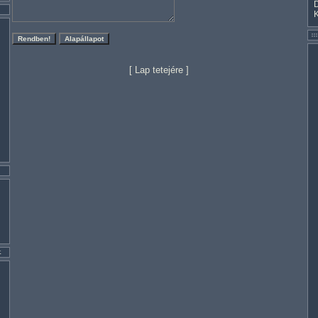
[
Lap tetejére
]