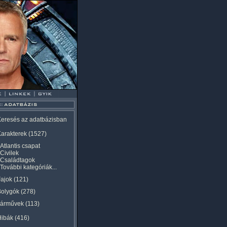
eresés az adatbázisban
arakterek
(1527)
Atlantis csapat
Civilek
Családtagok
További kategóriák...
ajok
(121)
Bolygók
(278)
Járművek
(113)
Hibák
(416)