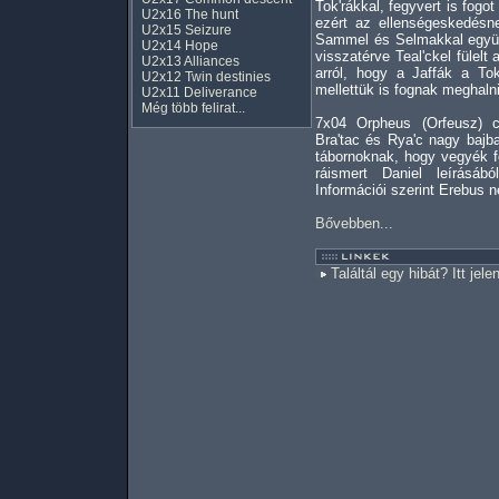
Tok'rákkal, fegyvert is fogo
U2x16 The hunt
ezért az ellenségeskedésn
U2x15 Seizure
Sammel és Selmakkal együtt
U2x14 Hope
visszatérve Teal'ckel fülelt
U2x13 Alliances
arról, hogy a Jaffák a Tok
U2x12 Twin destinies
mellettük is fognak meghalni
U2x11 Deliverance
Még több felirat...
7x04 Orpheus (Orfeusz) c
Bra'tac és Rya'c nagy bajb
tábornoknak, hogy vegyék fe
ráismert Daniel leírásá
Információi szerint Erebus n
Bővebben...
Találtál egy hibát? Itt jele