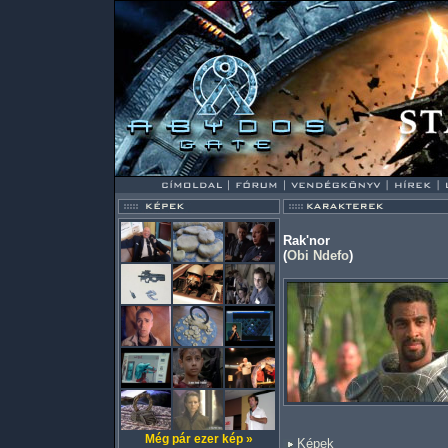
Rak'nor
(
Obi Ndefo
)
Még pár ezer kép »
Képek