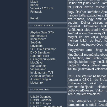
Mixek
Delnor ezt jelnek vélte. Tám
Klipek
fel. Delnor levette Rak'nor 
Videók
-
1
2
3
4
5
Feliratok
hogy Rak'nor korábban Apófi
minden Jaffa szabad lesz. Br
Képek
azt mondta, hogy amit Tea
vezetni. Delnor viszont m
családját. Időközben Rak'
Apófisznak akarta adni Hóru
Abydos Gate GYIK
Teal'cet a kínzóhelyiségből.
Bannercsere
megtér és azt vallja, hog
Impresszum
menteni lelkét, de Teal'c n
SevGate
Teal'cet kézifegyverével, 
Egyiptom
SGC Dial Simulator
meggyőzött arról, hogy 
DHD Simulator
kínzóbottal meggátolta ebbe
Rajongói teszt
Apófiszhoz, amit utóbbi ne
Csillagkapu levlista
csatája közben egy halálsi
MacGyver
hajójáról. Mikor Selmak meg
Könyvajánló
Tok'rák jelszavával válaszol
Videoajánló
In Memoriam TV3
Az oldal története
5x18 The Warrior (A harcos
A Fórum rangjai
fogadta a CSK-1-t és Bra't
Magamról
Körbevezette őket a J
demonstrációjánál előlé
botfegyverlövésze. Vakon b
Teal'c mellett szólalt fel.
U2x20 Gauntlet
U2x19 Blockade
6x09 Allegiance (Szövet
U2x18 Epilogue
tartózkodott a többi lázadó
U2x17 Common descent