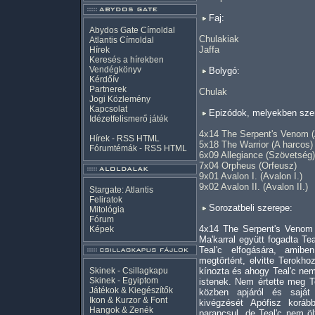
Faj:
Abydos Gate Címoldal
Chulakiak
Atlantis Címoldal
Jaffa
Hírek
Keresés a hírekben
Vendégkönyv
Bolygó:
Kérdőív
Partnerek
Chulak
Jogi Közlemény
Kapcsolat
Epizódok, melyekben szer
Idézetfelismerő játék
4x14 The Serpent's Venom (
Hírek -
RSS
HTML
5x18 The Warrior (A harcos)
Fórumtémák -
RSS
HTML
6x09 Allegiance (Szövetség)
7x04 Orpheus (Orfeusz)
9x01 Avalon I. (Avalon I.)
9x02 Avalon II. (Avalon II.)
Stargate: Atlantis
Feliratok
Sorozatbeli szerepe:
Mitológia
Fórum
4x14 The Serpent's Venom 
Képek
Ma'karral együtt fogadta Te
Teal'c elfogására, amib
megtörtént, elvitte Terokh
Skinek - Csillagkapu
kínozta és ahogy Teal'c nem
Skinek - Egyiptom
istenek. Nem értette meg Tea
Játékok & Kiegészítők
közben apjáról és saját 
Ikon & Kurzor & Font
kivégzését Apófisz koráb
Hangok & Zenék
parancsul, de Teal'c nem öl