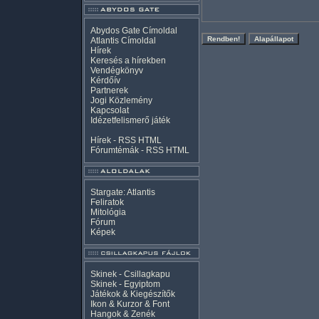
Abydos Gate Címoldal
Atlantis Címoldal
Hírek
Keresés a hírekben
Vendégkönyv
Kérdőív
Partnerek
Jogi Közlemény
Kapcsolat
Idézetfelismerő játék
Hírek -
RSS
HTML
Fórumtémák -
RSS
HTML
Stargate: Atlantis
Feliratok
Mitológia
Fórum
Képek
Skinek - Csillagkapu
Skinek - Egyiptom
Játékok & Kiegészítők
Ikon & Kurzor & Font
Hangok & Zenék