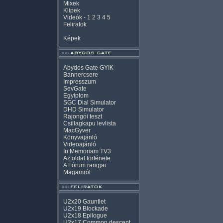
Mixek
Klipek
Videók
-
1
2
3
4
5
Feliratok
Képek
Abydos Gate GYIK
Bannercsere
Impresszum
SevGate
Egyiptom
SGC Dial Simulator
DHD Simulator
Rajongói teszt
Csillagkapu levlista
MacGyver
Könyvajánló
Videoajánló
In Memoriam TV3
Az oldal története
A Fórum rangjai
Magamról
U2x20 Gauntlet
U2x19 Blockade
U2x18 Epilogue
U2x17 Common descent