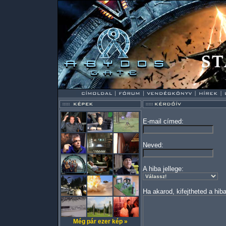
E-mail címed:
Neved:
A hiba jellege:
Ha akarod, kifejtheted a hiba
Még pár ezer kép »