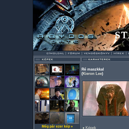
Ré maszkkal
(
Kieron Lee
)
Még pár ezer kép »
Képek