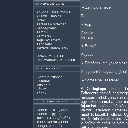
Szimbióta neve:
Abydos Gate Címoldal
Ré
Atlantis Címoldal
Hírek
Keresés a hírekben
Faj:
Vendégkönyv
Kérdőív
Goa'uld
Partnerek
Ré faja
Jogi Közlemény
Kapcsolat
Bolygó:
Idézetfelismerő játék
Abydos
Hírek -
RSS
HTML
Fórumtémák -
RSS
HTML
Epizódok, melyekben szer
Stargate (Csillagkapu)
(Első
Stargate: Atlantis
Sorozatbeli szerepe:
Feliratok
Mitológia
A Csillagkapu filmben ha
Fórum
Felfedezte szolgái segítség
Képek
habozás nélkül vissza akart 
egy titkos kamrába, ahol m
faj utolsó tagjában élőskődö
Skinek - Csillagkapu
váltott. Istenként tisztel
Skinek - Egyiptom
miatt fellázadtak ellene. 
Játékok & Kiegészítők
nélkül feláldozott volna.
Ikon & Kurzor & Font
világűrbe felszállt hajójára 
Hangok & Zenék
tett atombombát.