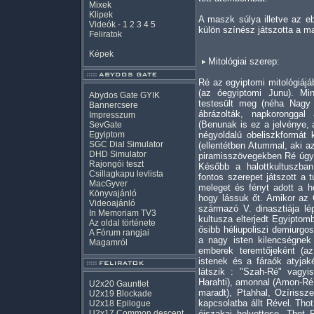
Mixek
Klipek
A maszk súlya illetve az 
Videók
-
1
2
3
4
5
külön színész játszotta a m
Feliratok
Képek
Mitológiai szerep:
Ré az egyiptomi mitológiájá
(az óegyiptomi Junu). Mi
Abydos Gate GYIK
testesült meg (néha Nagy 
Bannercsere
ábrázolták, napkorongga
Impresszum
(Benunak is ez a jelvénye, 
SevGate
Egyiptom
négyoldalú obeliszkformát 
SGC Dial Simulator
(ellentétben Atummal, aki az
DHD Simulator
piramisszövegekben Ré úgy s
Rajongói teszt
Később a halottkultuszban
Csillagkapu levlista
fontos szerepet játszott a tú
MacGyver
meleget és fényt adott a ho
Könyvajánló
hogy lássuk őt. Amikor az Ó
Videoajánló
származó V. dinasztiája lép
In Memoriam TV3
kultusza elterjedt Egyiptom
Az oldal története
ősibb héliupoliszi demiurgo
A Fórum rangjai
a nagy isten kilencségnek
Magamról
emberek teremtőjeként (a
istenek és a fáraók atyjaké
látszik : "Szah-Ré" vagyi
Harahti), amonnal (Amon-Ré,
U2x20 Gauntlet
maradt), Ptahhal, Ozíriss
U2x19 Blockade
kapcsolatba állt Rével. Tho
U2x18 Epilogue
U2x17 Common descent
éjszakai helyettese. Thot 