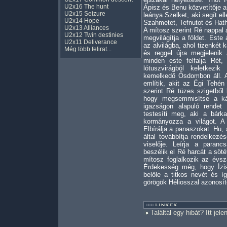
U2x16 The hunt
Ápisz és Benu közvetítője 
U2x15 Seizure
leánya Szelket, aki segít el
U2x14 Hope
Szahmetet, Tefnutot és Hath
U2x13 Alliances
A mítosz szerint Ré nappal 
U2x12 Twin destinies
megvilágítja a földet. Este
U2x11 Deliverance
az alvilágba, ahol tizenkét
Még több felirat...
és reggel újra megjelenik
minden este felfalja Rét,
lótuszvirágból keletkezi
kemelkedő Ősdombon áll. A
említik, akit az Égi Tehén
szerint Ré tüzes szigetből 
hogy megsemmisítse a ká
igazságon alapuló rendet
testesíti meg, aki a bárk
kormányozza a világot. A b
Elbírálja a panaszokat. Hu,
által továbbítja rendelkez
viselője. Leírja a parancs
beszélik el Ré harcát a söté
mítosz foglalkozik az évsz
Érdekesség még, hogy Ízi
belőle a titkos nevét és í
görögök Héliosszal azonosít
Találtál egy hibát? Itt jele