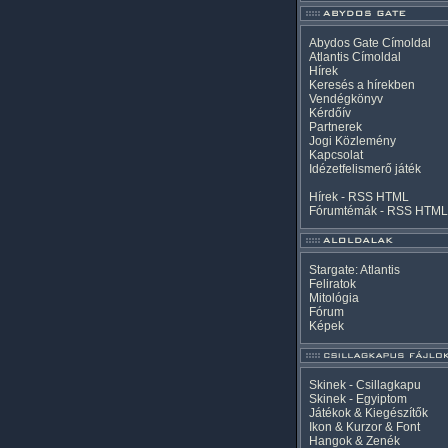
Abydos Gate Címoldal
Atlantis Címoldal
Hírek
Keresés a hírekben
Vendégkönyv
Kérdőív
Partnerek
Jogi Közlemény
Kapcsolat
Idézetfelismerő játék
Hírek -
RSS
HTML
Fórumtémák -
RSS
HTML
Stargate: Atlantis
Feliratok
Mitológia
Fórum
Képek
Skinek - Csillagkapu
Skinek - Egyiptom
Játékok & Kiegészítők
Ikon & Kurzor & Font
Hangok & Zenék