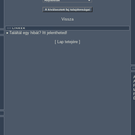
Vissza
Találtál egy hibát? Itt jelentheted!
[
Lap tetejére
]
A
A
F
M