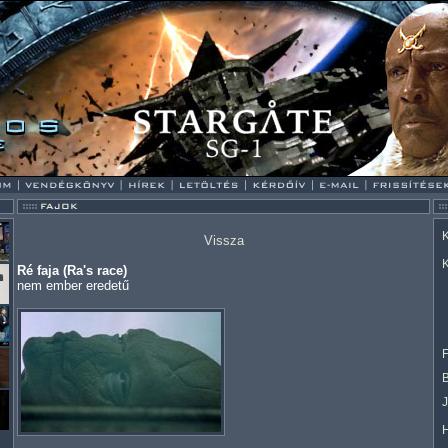
K
Vissza
K
Ré faja (Ra's race)
nem ember eredetű
F