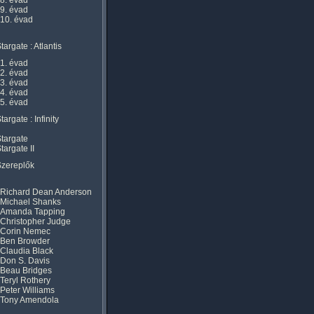
8. évad
9. évad
10. évad
targate : Atlantis
1. évad
2. évad
3. évad
4. évad
5. évad
targate : Infinity
targate
targate II
Szereplők
Richard Dean Anderson
Michael Shanks
Amanda Tapping
Christopher Judge
Corin Nemec
Ben Browder
Claudia Black
Don S. Davis
Beau Bridges
Teryl Rothery
Peter Williams
Tony Amendola