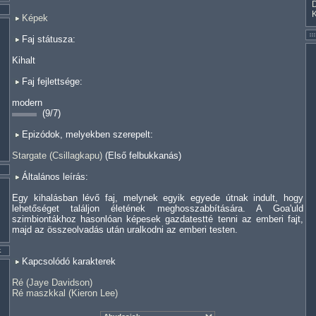
Képek
Faj státusza:
Kihalt
Faj fejlettsége:
modern
(9/7)
Epizódok, melyekben szerepelt:
Stargate (Csillagkapu)
(Első felbukkanás)
Általános leírás:
Egy kihalásban lévő faj, melynek egyik egyede útnak indult, hogy
lehetőséget találjon életének meghosszabbítására. A Goa'uld
szimbiontákhoz hasonlóan képesek gazdatestté tenni az emberi fajt,
majd az összeolvadás után uralkodni az emberi testen.
Kapcsolódó karakterek
Ré (Jaye Davidson)
Ré maszkkal (Kieron Lee)