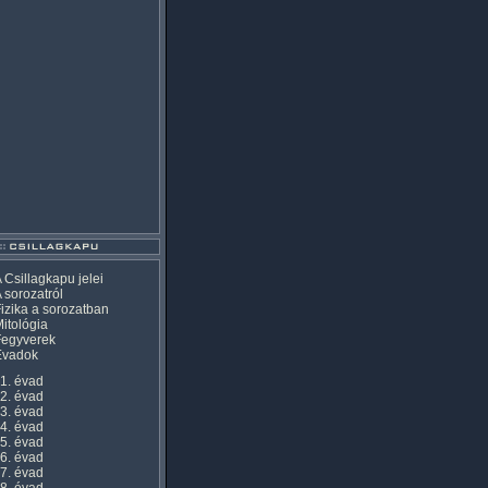
 Csillagkapu jelei
 sorozatról
izika a sorozatban
itológia
Fegyverek
Évadok
1. évad
2. évad
3. évad
4. évad
5. évad
6. évad
7. évad