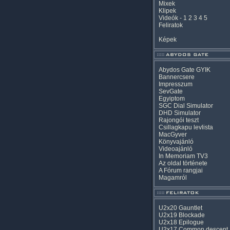
Mixek
Klipek
Videók
-
1
2
3
4
5
Feliratok
Képek
Abydos Gate GYIK
Bannercsere
Impresszum
SevGate
Egyiptom
SGC Dial Simulator
DHD Simulator
Rajongói teszt
Csillagkapu levlista
MacGyver
Könyvajánló
Videoajánló
In Memoriam TV3
Az oldal története
A Fórum rangjai
Magamról
U2x20 Gauntlet
U2x19 Blockade
U2x18 Epilogue
U2x17 Common descent