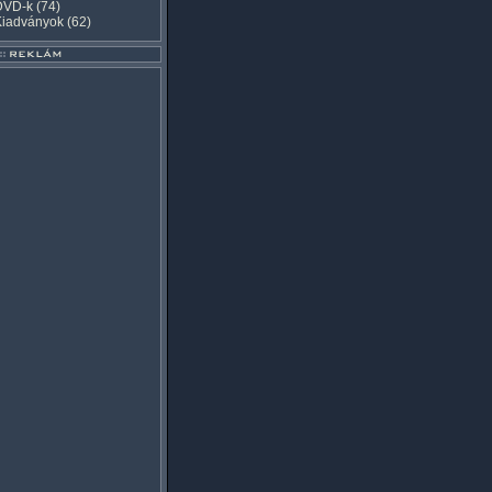
DVD-k
(74)
Kiadványok
(62)