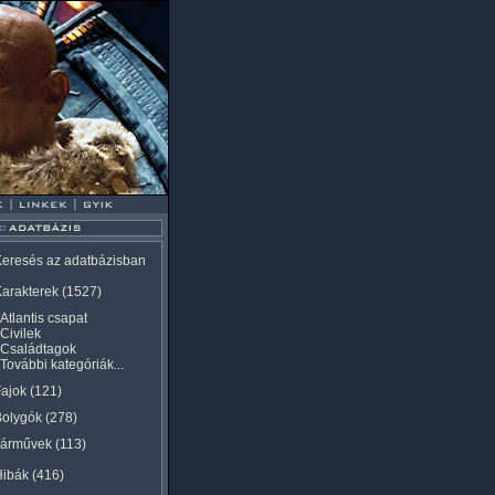
eresés az adatbázisban
arakterek
(1527)
Atlantis csapat
Civilek
Családtagok
További kategóriák...
ajok
(121)
Bolygók
(278)
Járművek
(113)
Hibák
(416)