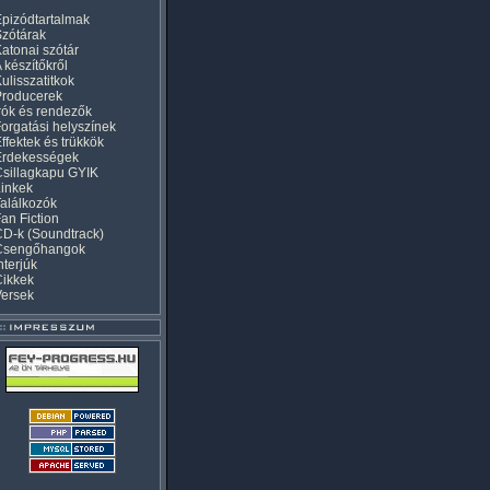
pizódtartalmak
zótárak
atonai szótár
 készítőkről
ulisszatitkok
Producerek
rók és rendezők
orgatási helyszínek
ffektek és trükkök
Érdekességek
sillagkapu GYIK
inkek
alálkozók
an Fiction
D-k (Soundtrack)
Csengőhangok
nterjúk
Cikkek
Versek