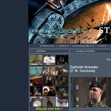
Vis
Ziplinski őrmester
(
T. M. Sandulak
)
Még pár ezer kép »