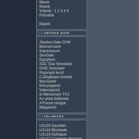
Mixek
Klipek
Videók
-
1
2
3
4
5
Feliratok
Képek
Abydos Gate GYIK
Bannercsere
Impresszum
SevGate
Egyiptom
SGC Dial Simulator
DHD Simulator
Rajongói teszt
Csillagkapu levlista
MacGyver
Könyvajánló
Videoajánló
In Memoriam TV3
Az oldal története
A Fórum rangjai
Magamról
U2x20 Gauntlet
U2x19 Blockade
U2x18 Epilogue
U2x17 Common descent