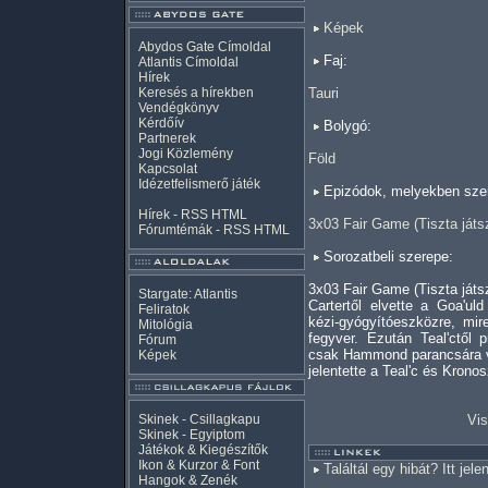
Képek
Abydos Gate Címoldal
Faj:
Atlantis Címoldal
Hírek
Keresés a hírekben
Tauri
Vendégkönyv
Kérdőív
Bolygó:
Partnerek
Jogi Közlemény
Föld
Kapcsolat
Idézetfelismerő játék
Epizódok, melyekben szer
Hírek -
RSS
HTML
3x03 Fair Game (Tiszta ját
Fórumtémák -
RSS
HTML
Sorozatbeli szerepe:
3x03 Fair Game (Tiszta játs
Stargate: Atlantis
Cartertől elvette a Goa'ul
Feliratok
kézi-gyógyítóeszközre, mi
Mitológia
fegyver. Ezután Teal'ctől p
Fórum
csak Hammond parancsára vo
Képek
jelentette a Teal'c és Kronos
Skinek - Csillagkapu
Vis
Skinek - Egyiptom
Játékok & Kiegészítők
Ikon & Kurzor & Font
Találtál egy hibát? Itt jele
Hangok & Zenék