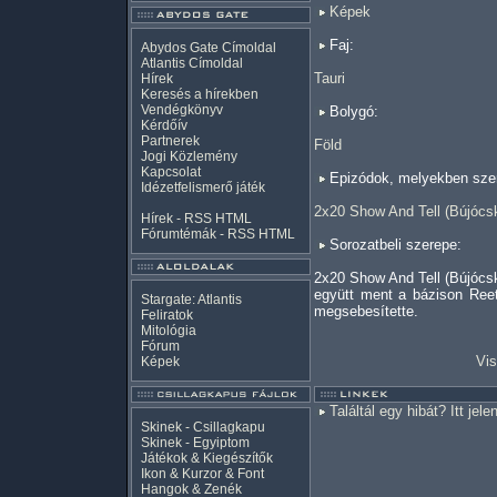
Képek
Faj:
Abydos Gate Címoldal
Atlantis Címoldal
Tauri
Hírek
Keresés a hírekben
Vendégkönyv
Bolygó:
Kérdőív
Partnerek
Föld
Jogi Közlemény
Kapcsolat
Epizódok, melyekben szer
Idézetfelismerő játék
2x20 Show And Tell (Bújócs
Hírek -
RSS
HTML
Fórumtémák -
RSS
HTML
Sorozatbeli szerepe:
2x20 Show And Tell (Bújócs
együtt ment a bázison Ree
Stargate: Atlantis
megsebesítette.
Feliratok
Mitológia
Fórum
Vis
Képek
Találtál egy hibát? Itt jele
Skinek - Csillagkapu
Skinek - Egyiptom
Játékok & Kiegészítők
Ikon & Kurzor & Font
Hangok & Zenék