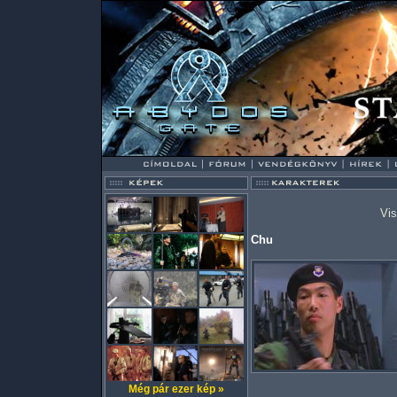
Vis
Chu
Még pár ezer kép »