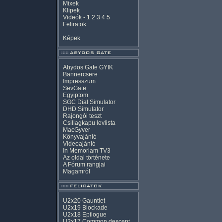
Mixek
Klipek
Videók
-
1
2
3
4
5
Feliratok
Képek
Abydos Gate GYIK
Bannercsere
Impresszum
SevGate
Egyiptom
SGC Dial Simulator
DHD Simulator
Rajongói teszt
Csillagkapu levlista
MacGyver
Könyvajánló
Videoajánló
In Memoriam TV3
Az oldal története
A Fórum rangjai
Magamról
U2x20 Gauntlet
U2x19 Blockade
U2x18 Epilogue
U2x17 Common descent