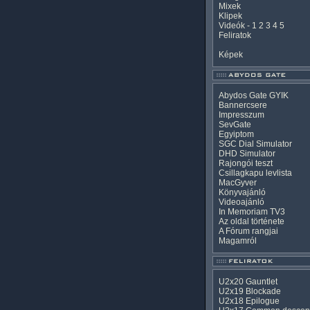
Mixek
Klipek
Videók
-
1
2
3
4
5
Feliratok
Képek
Abydos Gate GYIK
Bannercsere
Impresszum
SevGate
Egyiptom
SGC Dial Simulator
DHD Simulator
Rajongói teszt
Csillagkapu levlista
MacGyver
Könyvajánló
Videoajánló
In Memoriam TV3
Az oldal története
A Fórum rangjai
Magamról
U2x20 Gauntlet
U2x19 Blockade
U2x18 Epilogue