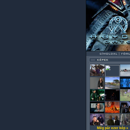
Még pár ezer kép »