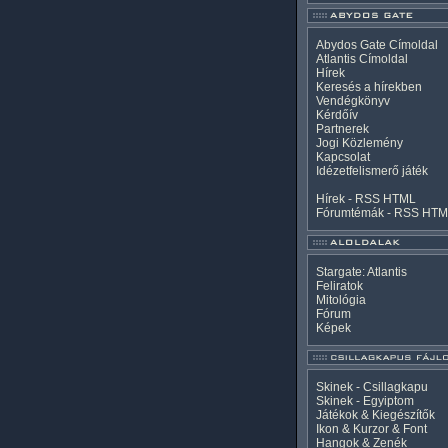
Abydos Gate Címoldal
Atlantis Címoldal
Hírek
Keresés a hírekben
Vendégkönyv
Kérdőív
Partnerek
Jogi Közlemény
Kapcsolat
Idézetfelismerő játék
Hírek -
RSS
HTML
Fórumtémák -
RSS
HTM
Stargate: Atlantis
Feliratok
Mitológia
Fórum
Képek
Skinek - Csillagkapu
Skinek - Egyiptom
Játékok & Kiegészítők
Ikon & Kurzor & Font
Hangok & Zenék