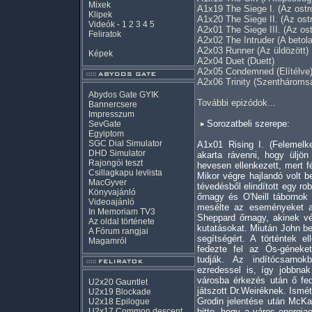
Mixek
A1x19 The Siege I. (Az ostr
Klipek
A1x20 The Siege II. (Az ostr
Videók
-
1
2
3
4
5
A2x01 The Siege III. (Az ost
Feliratok
A2x02 The Intruder (A betol
A2x03 Runner (Az üldözött)
Képek
A2x04 Duet (Duett)
A2x05 Condemned (Elítélve
A2x06 Trinity (Szenthároms
Abydos Gate GYIK
További epizódok...
Bannercsere
Impresszum
Sorozatbeli szerepe:
SevGate
Egyiptom
SGC Dial Simulator
A1x01 Rising I. (Felemel
DHD Simulator
akarta rávenni, hogy üljö
Rajongói teszt
hevesen ellenkezett, mert fé
Csillagkapu levlista
Mikor végre hajlandó volt be
MacGyver
tévedésből elindított egy rob
Könyvajánló
őrnagy és O'Neill tábornok
Videoajánló
mesélte az eseményeket a 
In Memoriam TV3
Sheppard őrnagy, akinek vég
Az oldal története
kutatásokat. Miután John be
A Fórum rangjai
segítségért. A történtek e
Magamról
fedezte fel az Ős-géneke
tudják. Az indítócsarno
ezredessel is, így jobbnak
városba érkezés után ő fed
U2x20 Gauntlet
játszott Dr.Weiréknek. Ismé
U2x19 Blockade
Grodin jelentése után McKa
U2x18 Epilogue
U2x17 Common descent
hitte, hogy a város energia