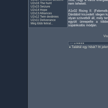
U2x16 The hunt
nem tehetett.
U2x15 Seizure
U2x14 Hope
A1x02 Rising II. (Felemelk
U2x13 Alliances
Dárdából kiszedett idegen ka
U2x12 Twin destinies
olyan szövetből áll, mely t
U2x11 Deliverance
együtt ünnepelte a több
Még több felirat...
sopánkodós módján.
Vis
Találtál egy hibát? Itt jele