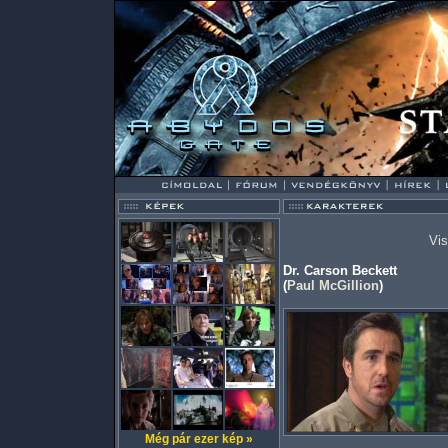
Vis
Dr. Carson Beckett
(
Paul McGillion
)
Még pár ezer kép »