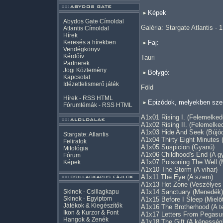
Képek
Abydos Gate Címoldal
Galéria: Stargate Atlantis - 
Atlantis Címoldal
Hírek
Keresés a hírekben
Faj:
Vendégkönyv
Kérdőív
Tauri
Partnerek
Jogi Közlemény
Bolygó:
Kapcsolat
Idézetfelismerő játék
Föld
Hírek -
RSS
HTML
Epizódok, melyekben szer
Fórumtémák -
RSS
HTML
A1x01 Rising I. (Felemelkedé
A1x02 Rising II. (Felemelked
A1x03 Hide And Seek (Bújó
Stargate: Atlantis
A1x04 Thirty Eight Minutes 
Feliratok
A1x05 Suspicion (Gyanú)
Mitológia
A1x06 Childhood's End (A g
Fórum
A1x07 Poisoning The Well (
Képek
A1x10 The Storm (A vihar)
A1x11 The Eye (A szem)
A1x13 Hot Zone (Veszélyes
Skinek - Csillagkapu
A1x14 Sanctuary (Menedék)
Skinek - Egyiptom
A1x15 Before I Sleep (Mielőt
Játékok & Kiegészítők
A1x16 The Brotherhood (A te
Ikon & Kurzor & Font
A1x17 Letters From Pegasus
Hangok & Zenék
A1x18 The Gift (A képesség