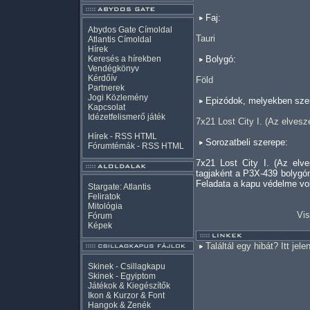
Faj:
Abydos Gate Címoldal
Tauri
Atlantis Címoldal
Hírek
Keresés a hírekben
Bolygó:
Vendégkönyv
Kérdőív
Föld
Partnerek
Jogi Közlemény
Epizódok, melyekben szer
Kapcsolat
Idézetfelismerő játék
7x21 Lost City I. (Az elvesze
Hírek -
RSS
HTML
Sorozatbeli szerepe:
Fórumtémák -
RSS
HTML
7x21 Lost City I. (Az elv
tagjaként a P3X-439 bolygón
Feladata a kapu védelme vol
Stargate: Atlantis
Feliratok
Mitológia
Vis
Fórum
Képek
Találtál egy hibát? Itt jele
Skinek - Csillagkapu
Skinek - Egyiptom
Játékok & Kiegészítők
Ikon & Kurzor & Font
Hangok & Zenék