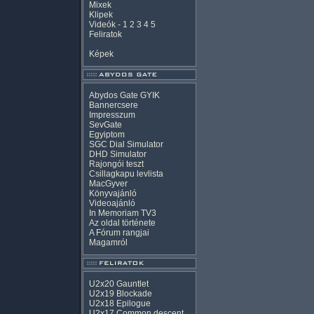
Mixek
Klipek
Videók
-
1
2
3
4
5
Feliratok
Képek
Abydos Gate GYIK
Bannercsere
Impresszum
SevGate
Egyiptom
SGC Dial Simulator
DHD Simulator
Rajongói teszt
Csillagkapu levlista
MacGyver
Könyvajánló
Videoajánló
In Memoriam TV3
Az oldal története
A Fórum rangjai
Magamról
U2x20 Gauntlet
U2x19 Blockade
U2x18 Epilogue
U2x17 Common descent