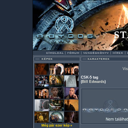
Vis
CSK-5 tag
(
Bill Edwards
)
Még pár ezer kép »