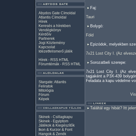
Faj:
Abydos Gate Címoldal
Tauri
Atlantis Címoldal
Hírek
Keresés a hírekben
Bolygó:
Vendégkönyv
Kérdőív
Föld
Partnerek
Jogi Közlemény
Epizódok, melyekben szer
Kapcsolat
Idézetfelismerő játék
7x21 Lost City I. (Az elvesze
Hírek -
RSS
HTML
Sorozatbeli szerepe:
Fórumtémák -
RSS
HTML
7x21 Lost City I. (Az elv
tagjaként a P3X-439 bolygón
Feladata a kapu védelme vol
Stargate: Atlantis
Feliratok
Mitológia
Vis
Fórum
Képek
Találtál egy hibát? Itt jele
Skinek - Csillagkapu
Skinek - Egyiptom
Játékok & Kiegészítők
Ikon & Kurzor & Font
Hangok & Zenék