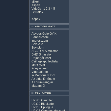
Mixek
Klipek
Videók
-
1
2
3
4
5
Feliratok
Képek
Abydos Gate GYIK
Bannercsere
Impresszum
SevGate
Egyiptom
SGC Dial Simulator
DHD Simulator
Rajongói teszt
Csillagkapu levlista
MacGyver
Könyvajánló
Videoajánló
In Memoriam TV3
Az oldal története
A Fórum rangjai
Magamról
U2x20 Gauntlet
U2x19 Blockade
U2x18 Epilogue
U2x17 Common descent