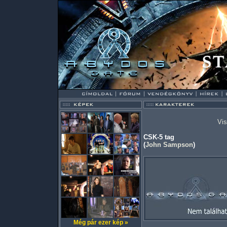
Vis
CSK-5 tag
(
John Sampson
)
Még pár ezer kép »