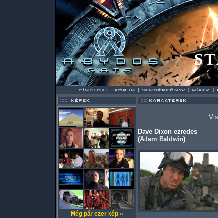
Vis
Dave Dixon ezredes
(
Adam Baldwin
)
Még pár ezer kép »