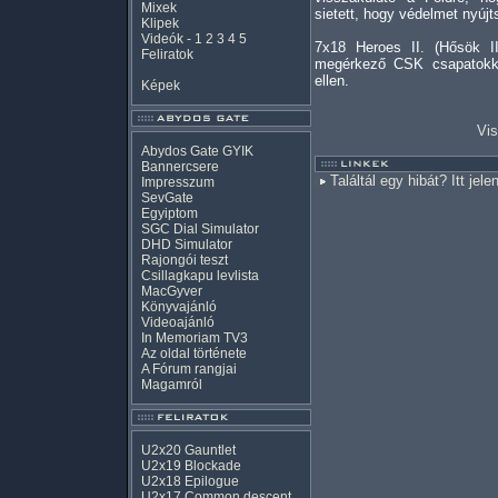
Mixek
sietett, hogy védelmet nyújt
Klipek
Videók
-
1
2
3
4
5
7x18 Heroes II. (Hősök I
Feliratok
megérkező CSK csapatokkal
ellen.
Képek
Vis
Abydos Gate GYIK
Bannercsere
Találtál egy hibát? Itt jele
Impresszum
SevGate
Egyiptom
SGC Dial Simulator
DHD Simulator
Rajongói teszt
Csillagkapu levlista
MacGyver
Könyvajánló
Videoajánló
In Memoriam TV3
Az oldal története
A Fórum rangjai
Magamról
U2x20 Gauntlet
U2x19 Blockade
U2x18 Epilogue
U2x17 Common descent