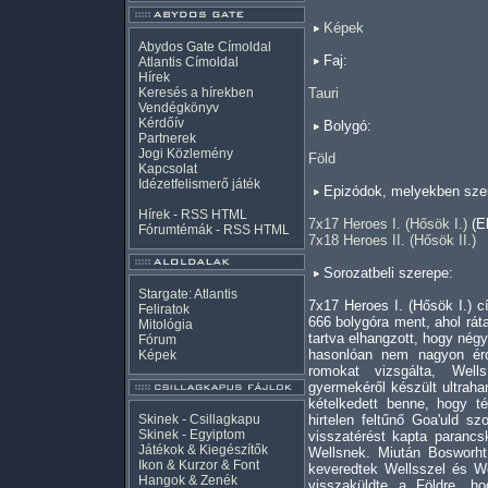
Képek
Abydos Gate Címoldal
Faj:
Atlantis Címoldal
Hírek
Keresés a hírekben
Tauri
Vendégkönyv
Kérdőív
Bolygó:
Partnerek
Jogi Közlemény
Föld
Kapcsolat
Idézetfelismerő játék
Epizódok, melyekben szer
Hírek -
RSS
HTML
7x17 Heroes I. (Hősök I.)
(El
Fórumtémák -
RSS
HTML
7x18 Heroes II. (Hősök II.)
Sorozatbeli szerepe:
Stargate: Atlantis
7x17 Heroes I. (Hősök I.) 
Feliratok
666 bolygóra ment, ahol rát
Mitológia
tartva elhangzott, hogy né
Fórum
hasonlóan nem nagyon ér
Képek
romokat vizsgálta, Well
gyermekéről készült ultrahan
kételkedett benne, hogy té
Skinek - Csillagkapu
hirtelen feltűnő Goa'uld 
Skinek - Egyiptom
visszatérést kapta parancs
Játékok & Kiegészítők
Wellsnek. Miután Bosworht 
Ikon & Kurzor & Font
keveredtek Wellsszel és We
Hangok & Zenék
visszaküldte a Földre, ho