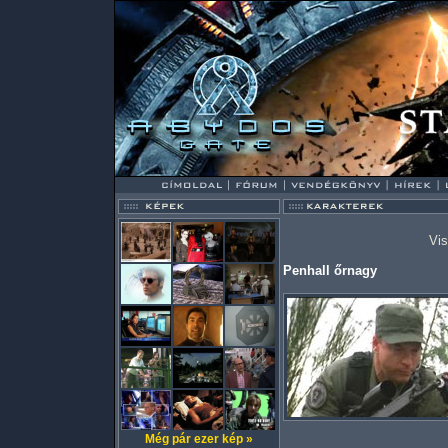
Vis
Penhall őrnagy
Még pár ezer kép »