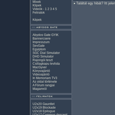
Mixek
Találtál egy hibát? Itt jele
Klipek
Videók
-
1
2
3
4
5
Feliratok
Képek
Abydos Gate GYIK
Bannercsere
Impresszum
SevGate
Egyiptom
SGC Dial Simulator
DHD Simulator
Rajongói teszt
Csillagkapu levlista
MacGyver
Könyvajánló
Videoajánló
In Memoriam TV3
Az oldal története
A Fórum rangjai
Magamról
U2x20 Gauntlet
U2x19 Blockade
U2x18 Epilogue
U2x17 Common descent