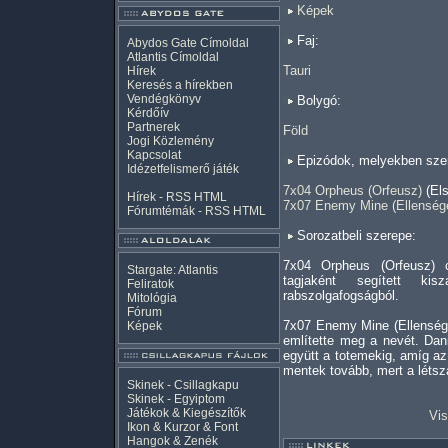
Képek
Faj:
Abydos Gate Címoldal
Atlantis Címoldal
Tauri
Hírek
Keresés a hírekben
Vendégkönyv
Bolygó:
Kérdőív
Partnerek
Föld
Jogi Közlemény
Kapcsolat
Epizódok, melyekben szer
Idézetfelismerő játék
7x04 Orpheus (Orfeusz)
(Els
Hírek -
RSS
HTML
7x07 Enemy Mine (Ellensége
Fórumtémák -
RSS
HTML
Sorozatbeli szerepe:
7x04 Orpheus (Orfeusz)
Stargate: Atlantis
tagjaként segített ki
Feliratok
rabszolgafogságból.
Mitológia
Fórum
7x07 Enemy Mine (Ellenség
Képek
említette meg a nevét. Dani
együtt a totemekig, amíg a
mentek tovább, mert a létsz
Skinek - Csillagkapu
Skinek - Egyiptom
Játékok & Kiegészítők
Vis
Ikon & Kurzor & Font
Hangok & Zenék