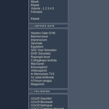
Mixek
Klipek
Videók
-
1
2
3
4
5
Feliratok
Képek
Abydos Gate GYIK
Bannercsere
Impresszum
SevGate
Egyiptom
SGC Dial Simulator
DHD Simulator
Rajongói teszt
Csillagkapu levlista
MacGyver
Könyvajánló
Videoajánló
In Memoriam TV3
Az oldal története
A Fórum rangjai
Magamról
U2x20 Gauntlet
U2x19 Blockade
U2x18 Epilogue
U2x17 Common descent