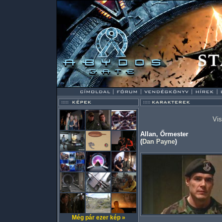
Vis
Allan, Őrmester
(
Dan Payne
)
Még pár ezer kép »