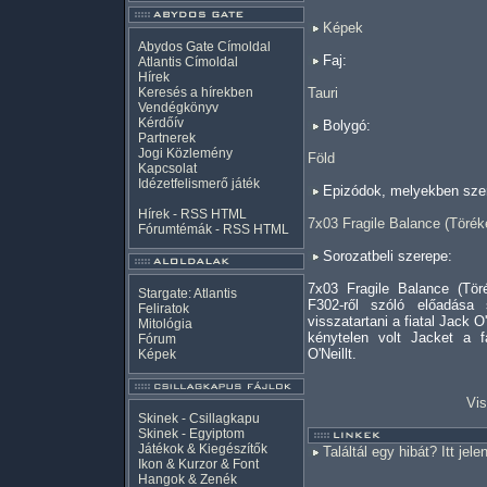
Képek
Abydos Gate Címoldal
Faj:
Atlantis Címoldal
Hírek
Keresés a hírekben
Tauri
Vendégkönyv
Kérdőív
Bolygó:
Partnerek
Jogi Közlemény
Föld
Kapcsolat
Idézetfelismerő játék
Epizódok, melyekben szer
Hírek -
RSS
HTML
7x03 Fragile Balance (Töré
Fórumtémák -
RSS
HTML
Sorozatbeli szerepe:
7x03 Fragile Balance (Tör
Stargate: Atlantis
F302-ről szóló előadása
Feliratok
visszatartani a fiatal Jack O'
Mitológia
kénytelen volt Jacket a fa
Fórum
O'Neillt.
Képek
Vis
Skinek - Csillagkapu
Skinek - Egyiptom
Játékok & Kiegészítők
Találtál egy hibát? Itt jele
Ikon & Kurzor & Font
Hangok & Zenék