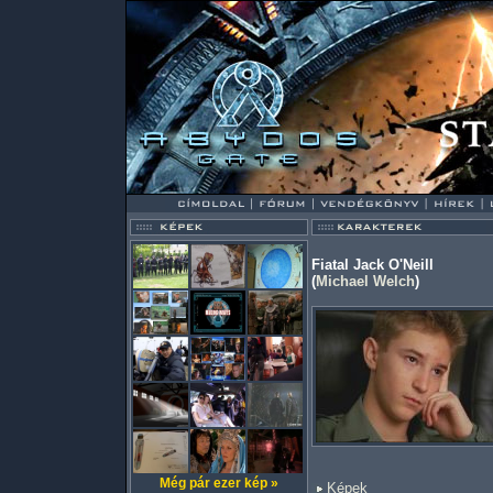
Fiatal Jack O'Neill
(
Michael Welch
)
Még pár ezer kép »
Képek