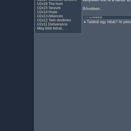
U2x16 The hunt
U2x15 Seizure
Bővebben...
U2x14 Hope
U2x13 Alliances
U2x12 Twin destinies
Találtál egy hibát? Itt jele
U2x11 Deliverance
Még több felirat...