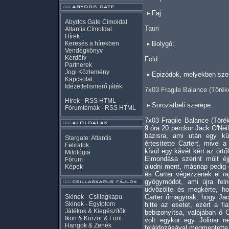
Faj:
Abydos Gate Címoldal
Tauri
Atlantis Címoldal
Hírek
Keresés a hírekben
Bolygó:
Vendégkönyv
Kérdőív
Föld
Partnerek
Jogi Közlemény
Epizódok, melyekben szer
Kapcsolat
Idézetfelismerő játék
7x03 Fragile Balance (Töré
Hírek -
RSS
HTML
Sorozatbeli szerepe:
Fórumtémák -
RSS
HTML
7x03 Fragile Balance (Töré
9 óra 20 perckor Jack O'Nei
bázisra, ami után egy k
Stargate: Atlantis
értesítette Cartert, mivel 
Feliratok
kívül egy kávét kért az őrtől
Mitológia
Elmondása szerint múlt éj
Fórum
aludni ment, másnap pedig g
Képek
és Carter végezzenek el ra
gyógymódot, ami újra feln
üdvözölte és megkérte, 
Skinek - Csillagkapu
Carter őrnagynak, hogy Jack
Skinek - Egyiptom
hitte az esetet, ezért a fi
Játékok & Kiegészítők
bebizonyítsa, valójában ő 
Ikon & Kurzor & Font
volt egykor egy Jolinar n
Hangok & Zenék
feláldozásával megmentette 