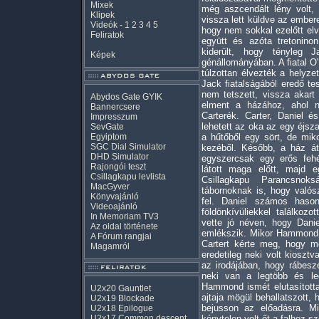
Mixek
még aszcendált lény volt,
Klipek
vissza lett küldve az ember
Videók
-
1
2
3
4
5
hogy nem sokkal ezelőtt elv
Feliratok
együtt és azóta tretoninon
kiderült, hogy tényleg J
Képek
génállományában. A fiatal O'N
túlzottan élvezték a helyzet
Jack fiatalságából eredő te
nem tetszett, vissza akart 
Abydos Gate GYIK
elment a házához, ahol na
Bannercsere
Carterék. Carter, Daniel 
Impresszum
lehetett az oka az egy éjsz
SevGate
Egyiptom
a hűtőből egy sört, de miko
SGC Dial Simulator
kezéből. Később, a ház átk
DHD Simulator
egyszercsak egy erős fehé
Rajongói teszt
látott maga előtt, majd e
Csillagkapu levlista
Csillagkapu Parancsnok
MacGyver
tábornoknak is, hogy valós
Könyvajánló
fel. Daniel számos hason
Videoajánló
földönkívüliekkel találko
In Memoriam TV3
vette jó néven, hogy Danie
Az oldal története
emlékszik. Mikor Hammond t
A Fórum rangjai
Cartert kérte meg, hogy m
Magamról
eredetileg neki volt kiosz
az irodájában, hogy rábeszé
neki van a legtöbb és le
Hammond ismét elutasította
U2x20 Gauntlet
ajtaja mögül behallatszott,
U2x19 Blockade
bejusson az előadásra. Mi
U2x18 Epilogue
U2x17 Common descent
kénytelen volt őt a falhoz szo