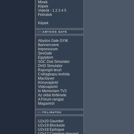
Mixek
Klipek
Videók
-
1
2
3
4
5
Feliratok
Képek
Abydos Gate GYIK
Bannercsere
Impresszum
SevGate
Egyiptom
SGC Dial Simulator
DHD Simulator
Rajongói teszt
Csillagkapu levlista
MacGyver
Könyvajánló
Videoajánló
In Memoriam TV3
Az oldal története
A Fórum rangjai
Magamról
U2x20 Gauntlet
U2x19 Blockade
U2x18 Epilogue
U2x17 Common descent