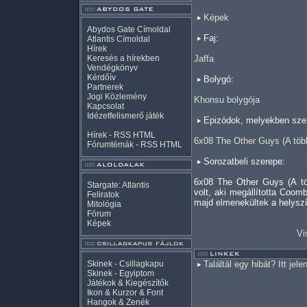
Képek
Abydos Gate Címoldal
Faj:
Atlantis Címoldal
Hírek
Keresés a hírekben
Jaffa
Vendégkönyv
Kérdőív
Bolygó:
Partnerek
Jogi Közlemény
Khonsu bolygója
Kapcsolat
Idézetfelismerő játék
Epizódok, melyekben szer
Hírek -
RSS
HTML
6x08 The Other Guys (A több
Fórumtémák -
RSS
HTML
Sorozatbeli szerepe:
6x08 The Other Guys (A tö
Stargate: Atlantis
volt, aki megállította Coomb
Feliratok
majd elmenekültek a helyszí
Mitológia
Fórum
Képek
Vi
Skinek - Csillagkapu
Találtál egy hibát? Itt jele
Skinek - Egyiptom
Játékok & Kiegészítők
Ikon & Kurzor & Font
Hangok & Zenék