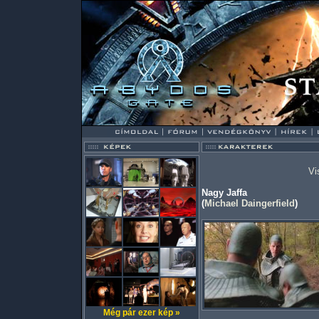
Vi
Nagy Jaffa
(
Michael Daingerfield
)
Még pár ezer kép »