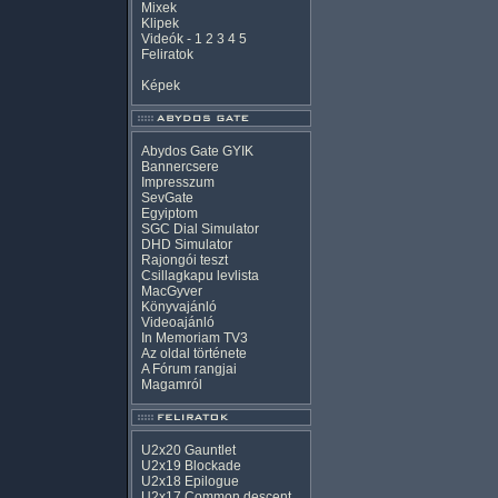
Mixek
Klipek
Videók
-
1
2
3
4
5
Feliratok
Képek
Abydos Gate GYIK
Bannercsere
Impresszum
SevGate
Egyiptom
SGC Dial Simulator
DHD Simulator
Rajongói teszt
Csillagkapu levlista
MacGyver
Könyvajánló
Videoajánló
In Memoriam TV3
Az oldal története
A Fórum rangjai
Magamról
U2x20 Gauntlet
U2x19 Blockade
U2x18 Epilogue
U2x17 Common descent