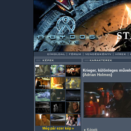
Krieger, különleges művel
(
Adrian Holmes
)
Még pár ezer kép »
Képek