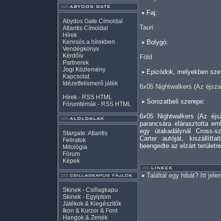
Faj:
Abydos Gate Címoldal
Tauri
Atlantis Címoldal
Hírek
Keresés a hírekben
Bolygó:
Vendégkönyv
Kérdőív
Föld
Partnerek
Jogi Közlemény
Epizódok, melyekben szer
Kapcsolat
Idézetfelismerő játék
6x05 Nightwalkers (Az éjszak
Hírek -
RSS
HTML
Sorozatbeli szerepe:
Fórumtémák -
RSS
HTML
6x05 Nightwalkers (Az éjs
parancsára elárasztotta em
egy útakadálynál Cross-sza
Stargate: Atlantis
Carter autóját, kiszállít
Feliratok
beengedte az elzárt területre
Mitológia
Fórum
Képek
Találtál egy hibát? Itt jele
Skinek - Csillagkapu
Skinek - Egyiptom
Játékok & Kiegészítők
Ikon & Kurzor & Font
Hangok & Zenék