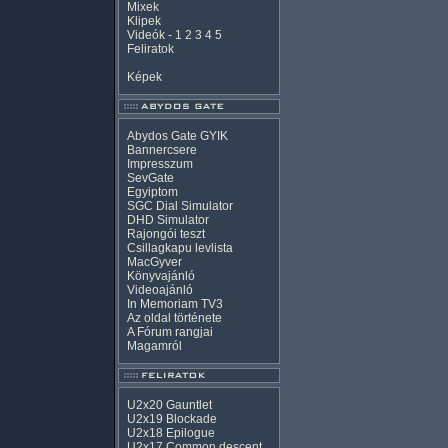
Mixek
Klipek
Videók
-
1
2
3
4
5
Feliratok
Képek
Abydos Gate GYIK
Bannercsere
Impresszum
SevGate
Egyiptom
SGC Dial Simulator
DHD Simulator
Rajongói teszt
Csillagkapu levlista
MacGyver
Könyvajánló
Videoajánló
In Memoriam TV3
Az oldal története
A Fórum rangjai
Magamról
U2x20 Gauntlet
U2x19 Blockade
U2x18 Epilogue
U2x17 Common descent