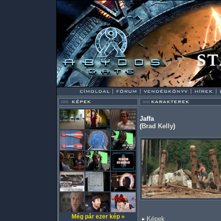
Jaffa
(
Brad Kelly
)
Még pár ezer kép »
Képek