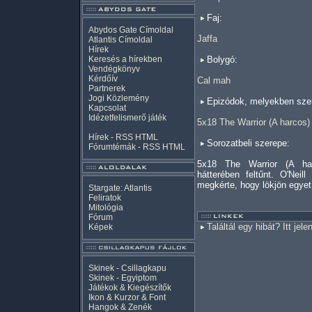
Faj:
Abydos Gate Címoldal
Jaffa
Atlantis Címoldal
Hírek
Keresés a hírekben
Bolygó:
Vendégkönyv
Kérdőív
Cal mah
Partnerek
Jogi Közlemény
Epizódok, melyekben szer
Kapcsolat
Idézetfelismerő játék
5x18 The Warrior (A harcos)
Hírek -
RSS
HTML
Sorozatbeli szerepe:
Fórumtémák -
RSS
HTML
5x18 The Warrior (A ha
hátterében feltűnt. O'Nei
megkérte, hogy lökjön egyet
Stargate: Atlantis
Feliratok
Mitológia
Fórum
Találtál egy hibát? Itt jele
Képek
Skinek - Csillagkapu
Skinek - Egyiptom
Játékok & Kiegészítők
Ikon & Kurzor & Font
Hangok & Zenék