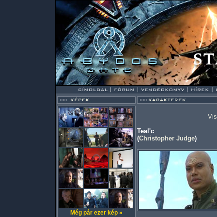
Vis
Teal'c
(
Christopher Judge
)
Még pár ezer kép »