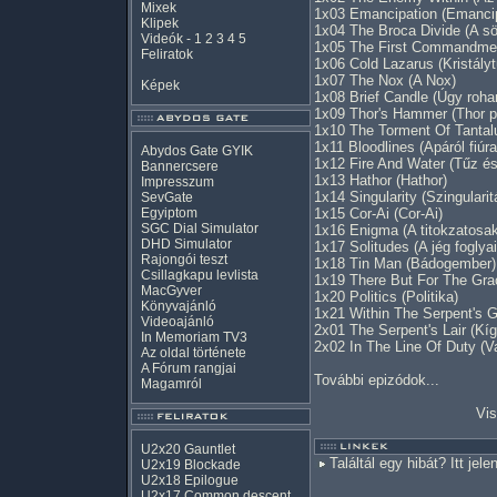
Mixek
1x03 Emancipation (Emanci
Klipek
1x04 The Broca Divide (A sö
Videók
-
1
2
3
4
5
1x05 The First Commandment
Feliratok
1x06 Cold Lazarus (Kristályt
1x07 The Nox (A Nox)
Képek
1x08 Brief Candle (Úgy roha
1x09 Thor's Hammer (Thor p
1x10 The Torment Of Tantalu
1x11 Bloodlines (Apáról fiúra
Abydos Gate GYIK
1x12 Fire And Water (Tűz és
Bannercsere
1x13 Hathor (Hathor)
Impresszum
1x14 Singularity (Szingularit
SevGate
Egyiptom
1x15 Cor-Ai (Cor-Ai)
SGC Dial Simulator
1x16 Enigma (A titokzatosak
DHD Simulator
1x17 Solitudes (A jég foglyai
Rajongói teszt
1x18 Tin Man (Bádogember)
Csillagkapu levlista
1x19 There But For The Gra
MacGyver
1x20 Politics (Politika)
Könyvajánló
1x21 Within The Serpent's G
Videoajánló
2x01 The Serpent's Lair (Kí
In Memoriam TV3
2x02 In The Line Of Duty (V
Az oldal története
A Fórum rangjai
További epizódok...
Magamról
Vis
U2x20 Gauntlet
Találtál egy hibát? Itt jele
U2x19 Blockade
U2x18 Epilogue
U2x17 Common descent