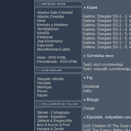
Képek
Abydos Gate Címoldal
Galéria: Stargate SG-1 - 1. 
Atlantis Címoldal
Galéria: Stargate SG-1 - 2. 
Hírek
Keresés a hírekben
Galéria: Stargate SG-1 - 3. 
Vendégkönyv
Galéria: Stargate SG-1 - 4. 
Kérdőív
Galéria: Stargate SG-1 - 5. 
Partnerek
Galéria: Stargate SG-1 - 6. 
Jogi Közlemény
Galéria: Stargate SG-1 - 7. 
Kapcsolat
Galéria: Stargate SG-1 - 8. 
Idézetfelismerő játék
Szimbióta neve:
Hírek -
RSS
HTML
Fórumtémák -
RSS
HTML
Teal'c első szimbiontája
Teal'c második szimbiontája
Faj:
Stargate: Atlantis
Feliratok
Chulakiak
Mitológia
Jaffa
Fórum
Képek
Bolygó:
Chulak
Skinek - Csillagkapu
Skinek - Egyiptom
Epizódok, melyekben szer
Játékok & Kiegészítők
Ikon & Kurzor & Font
1x01 Children Of The Gods 
Hangok & Zenék
1x02 The Enemy Within (Az 