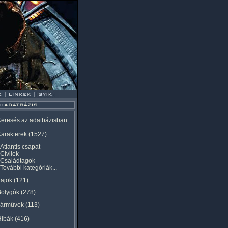
eresés az adatbázisban
arakterek
(1527)
Atlantis csapat
Civilek
Családtagok
További kategóriák...
ajok
(121)
Bolygók
(278)
Járművek
(113)
Hibák
(416)