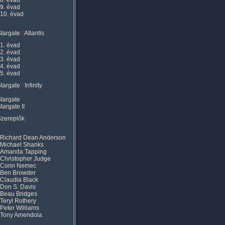
8. évad
9. évad
10. évad
targate : Atlantis
1. évad
2. évad
3. évad
4. évad
5. évad
targate : Infinity
targate
targate II
Szereplők
Richard Dean Anderson
Michael Shanks
Amanda Tapping
Christopher Judge
Corin Nemec
Ben Browder
Claudia Black
Don S. Davis
Beau Bridges
Teryl Rothery
Peter Williams
Tony Amendola