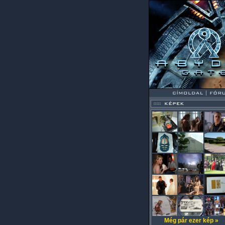
Még pár ezer kép »