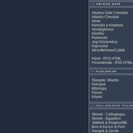
Abydos Gate Címoldal
Atlantis Címoldal
Hírek
Keresés a hírekben
Vendégkönyv
Kérdőív
Partnerek
Jogi Közlemény
Kapcsolat
Idézetfelismerő játék
Hírek -
RSS
HTML
Fórumtémák -
RSS
HTML
Stargate: Atlantis
Feliratok
Mitológia
Fórum
Képek
Skinek - Csillagkapu
Skinek - Egyiptom
Játékok & Kiegészítők
Ikon & Kurzor & Font
Hangok & Zenék