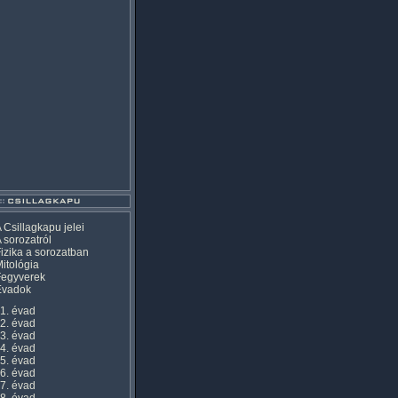
 Csillagkapu jelei
 sorozatról
izika a sorozatban
itológia
Fegyverek
Évadok
1. évad
2. évad
3. évad
4. évad
5. évad
6. évad
7. évad