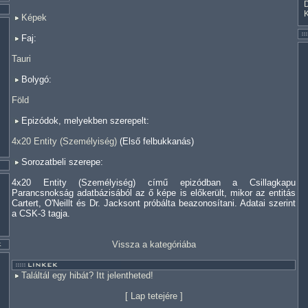
Képek
Faj:
Tauri
Bolygó:
Föld
Epizódok, melyekben szerepelt:
4x20 Entity (Személyiség)
(Első felbukkanás)
Sorozatbeli szerepe:
4x20 Entity (Személyiség) című epizódban a Csillagkapu
Parancsnokság adatbázisából az ő képe is előkerült, mikor az entitás
Cartert, O'Neillt és Dr. Jacksont próbálta beazonosítani. Adatai szerint
a CSK-3 tagja.
Vissza a kategóriába
Találtál egy hibát? Itt jelentheted!
[
Lap tetejére
]