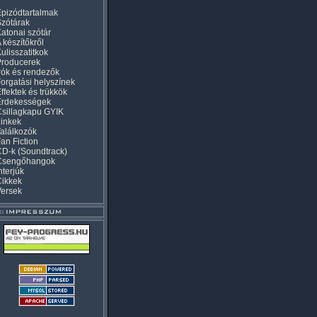
pizódtartalmak
zótárak
atonai szótár
 készítőkről
ulisszatitkok
Producerek
rók és rendezők
orgatási helyszínek
ffektek és trükkök
Érdekességek
sillagkapu GYIK
inkek
alálkozók
an Fiction
D-k (Soundtrack)
Csengőhangok
nterjúk
Cikkek
Versek