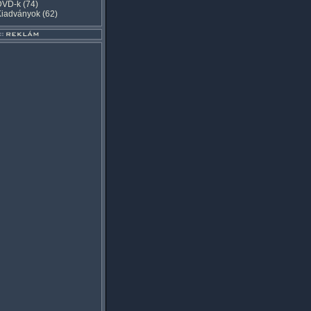
DVD-k
(74)
Kiadványok
(62)