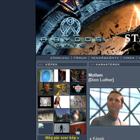
Mollem
(
Dion Luther
)
Még pár ezer kép »
Képek