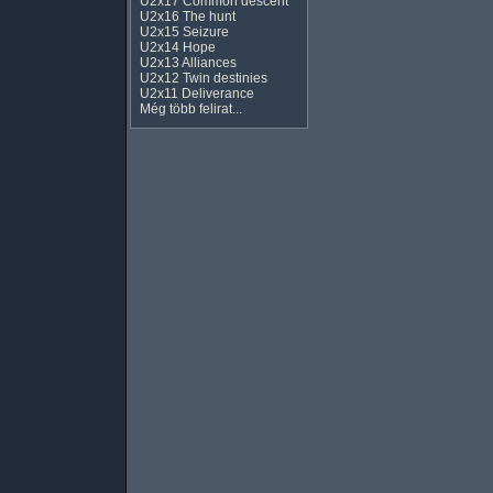
U2x17 Common descent
U2x16 The hunt
U2x15 Seizure
U2x14 Hope
U2x13 Alliances
U2x12 Twin destinies
U2x11 Deliverance
Még több felirat...