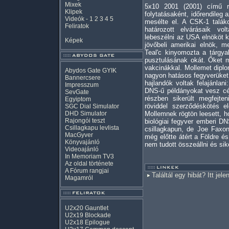
Mixek
5x10 2001 (2001) című 
Klipek
folytatásaként, időrendileg
Videók
-
1
2
3
4
5
mesélte el. A CSK-1 talák
Feliratok
határozott elvárásaik v
lebeszélni az USA elnököt k
Képek
jövőbeli amerikai elnök, 
Teal'c kinyomozta a tárgyal
pusztulásának okát. Őket m
vakcinákkal. Mollemet dipl
Abydos Gate GYIK
nagyon hatásos fegyverüket
Bannercsere
hajlandók voltak felajánlan
Impresszum
DNS-ű példányokat vesz cé
SevGate
részben sikerült megfejte
Egyiptom
röviddel szerződéskötés elő
SGC Dial Simulator
DHD Simulator
Mollemnek rögtön leesett, ho
Rajongói teszt
biológiai fegyver emberi DN
Csillagkapu levlista
csillagkapun, de Joe Faxon
MacGyver
még előtte átért a Földre és 
Könyvajánló
nem tudott összeállni és sik
Videoajánló
In Memoriam TV3
Az oldal története
A Fórum rangjai
Találtál egy hibát? Itt jele
Magamról
U2x20 Gauntlet
U2x19 Blockade
U2x18 Epilogue