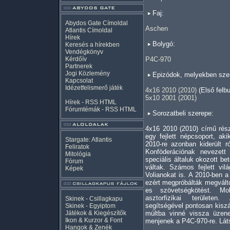
Faj:
Abydos Gate Címoldal
Aschen
Atlantis Címoldal
Hírek
Bolygó:
Keresés a hírekben
Vendégkönyv
Kérdőív
P4C-970
Partnerek
Jogi Közlemény
Epizódok, melyekben szer
Kapcsolat
Idézetfelismerő játék
4x16 2010 (2010)
(Első felb
5x10 2001 (2001)
Hírek -
RSS
HTML
Fórumtémák -
RSS
HTML
Sorozatbeli szerepe:
4x16 2010 (2010) című rés
egy fejlett népcsoport, ak
Stargate: Atlantis
2010-re azonban kiderült 
Feliratok
Konföderációnak nevezett
Mitológia
speciális általuk okozott b
Fórum
váltak. Számos fejlett vil
Képek
Volianokat is. A 2010-ben a
ezért megpróbálták megválto
es szövetségkötést. Mo
asztorfizikai területe
Skinek - Csillagkapu
segítségével pontosan kiszá
Skinek - Egyiptom
Játékok & Kiegészítők
múltba vinné vissza üzene
Ikon & Kurzor & Font
menjenek a P4C-970-re. Látsz
Hangok & Zenék