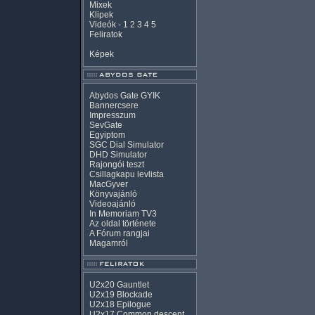
Mixek
Klipek
Videók
-
1
2
3
4
5
Feliratok
Képek
Abydos Gate GYIK
Bannercsere
Impresszum
SevGate
Egyiptom
SGC Dial Simulator
DHD Simulator
Rajongói teszt
Csillagkapu levlista
MacGyver
Könyvajánló
Videoajánló
In Memoriam TV3
Az oldal története
A Fórum rangjai
Magamról
U2x20 Gauntlet
U2x19 Blockade
U2x18 Epilogue
U2x17 Common descent