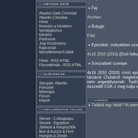
Faj:
Abydos Gate Címoldal
Aschen
Atlantis Címoldal
Hírek
Keresés a hírekben
Bolygó:
Vendégkönyv
Kérdőív
Föld
Partnerek
Jogi Közlemény
Epizódok, melyekben szer
Kapcsolat
Idézetfelismerő játék
4x16 2010 (2010)
(Első felb
Hírek -
RSS
HTML
Sorozatbeli szerepe:
Fórumtémák -
RSS
HTML
4x16 2010 (2010) című epiz
társával Chulakról megérkez
nem engedélyeznek. Teal'c
Stargate: Atlantis
összeállt CSK-1 meg tudja vá
Feliratok
Mitológia
Fórum
Képek
Találtál egy hibát? Itt jele
Skinek - Csillagkapu
Skinek - Egyiptom
Játékok & Kiegészítők
Ikon & Kurzor & Font
Hangok & Zenék