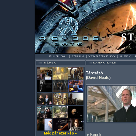
Tárcsázó
(
David Neale
)
Még pár ezer kép »
Képek