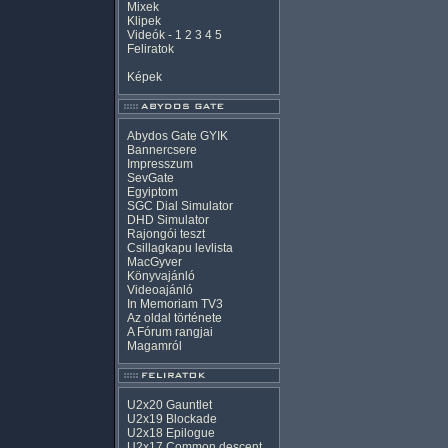
Mixek
Klipek
Videók
-
1
2
3
4
5
Feliratok
Képek
Abydos Gate GYIK
Bannercsere
Impresszum
SevGate
Egyiptom
SGC Dial Simulator
DHD Simulator
Rajongói teszt
Csillagkapu levlista
MacGyver
Könyvajánló
Videoajánló
In Memoriam TV3
Az oldal története
A Fórum rangjai
Magamról
U2x20 Gauntlet
U2x19 Blockade
U2x18 Epilogue
U2x17 Common descent