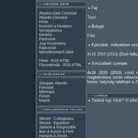
Faj:
Abydos Gate Címoldal
Tauri
Atlantis Címoldal
Hírek
Keresés a hírekben
Bolygó:
Vendégkönyv
Kérdőív
Föld
Partnerek
Jogi Közlemény
Epizódok, melyekben szer
Kapcsolat
Idézetfelismerő játék
4x16 2010 (2010)
(Első felb
Hírek -
RSS
HTML
Sorozatbeli szerepe:
Fórumtémák -
RSS
HTML
4x16 2010 (2010) című e
megtekintése során válaszo
fontos helyiség található a 2
Stargate: Atlantis
Feliratok
Mitológia
Fórum
Találtál egy hibát? Itt jele
Képek
Skinek - Csillagkapu
Skinek - Egyiptom
Játékok & Kiegészítők
Ikon & Kurzor & Font
Hangok & Zenék