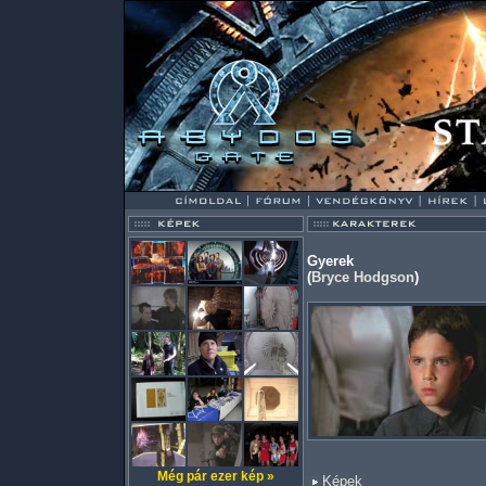
Gyerek
(
Bryce Hodgson
)
Még pár ezer kép »
Képek