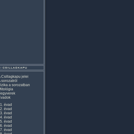
 Csillagkapu jelei
 sorozatról
izika a sorozatban
itológia
Fegyverek
Évadok
1. évad
2. évad
3. évad
4. évad
5. évad
6. évad
7. évad