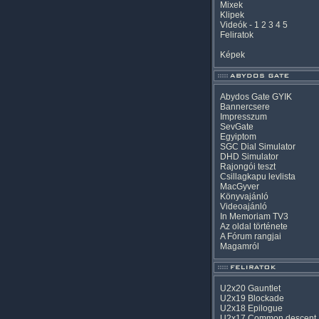
Mixek
Klipek
Videók
-
1
2
3
4
5
Feliratok
Képek
Abydos Gate GYIK
Bannercsere
Impresszum
SevGate
Egyiptom
SGC Dial Simulator
DHD Simulator
Rajongói teszt
Csillagkapu levlista
MacGyver
Könyvajánló
Videoajánló
In Memoriam TV3
Az oldal története
A Fórum rangjai
Magamról
U2x20 Gauntlet
U2x19 Blockade
U2x18 Epilogue
U2x17 Common descent