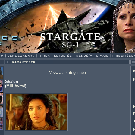
K
Vissza a kategóriába
K
Sha'uri
(
Mili Avital
)
F