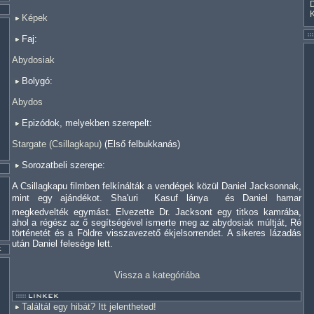
Képek
Faj:
Abydosiak
Bolygó:
Abydos
Epizódok, melyekben szerepelt:
Stargate (Csillagkapu)
(Első felbukkanás)
Sorozatbeli szerepe:
A Csillagkapu filmben felkínálták a vendégek közül Daniel Jacksonnak,
mint egy ajándékot. Sha'uri  Kasuf lánya  és Daniel hamar
megkedvelték egymást. Elvezette Dr. Jacksont egy titkos kamrába,
ahol a régész az ő segítségével ismerte meg az abydosiak múltját, Ré
történetét és a Földre visszavezető ékjelsorrendet. A sikeres lázadás
után Daniel felesége lett.
Vissza a kategóriába
Találtál egy hibát? Itt jelentheted!