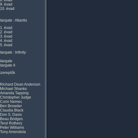
8. évad
9. évad
10. évad
targate : Atlantis
1. évad
2. évad
3. évad
4. évad
5. évad
targate : Infinity
targate
targate II
Szereplők
Richard Dean Anderson
Michael Shanks
Amanda Tapping
Christopher Judge
Corin Nemec
Ben Browder
Claudia Black
Don S. Davis
Beau Bridges
Teryl Rothery
Peter Williams
Tony Amendola