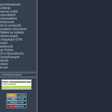
pizódtartalmak
zótárak
atonai szótár
 készítőkről
ulisszatitkok
Producerek
rók és rendezők
orgatási helyszínek
ffektek és trükkök
Érdekességek
sillagkapu GYIK
inkek
alálkozók
an Fiction
D-k (Soundtrack)
Csengőhangok
nterjúk
Cikkek
Versek