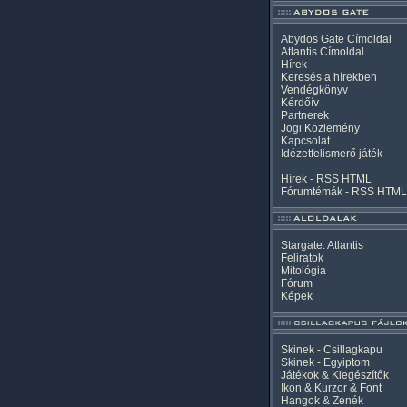
Abydos Gate Címoldal
Atlantis Címoldal
Hírek
Keresés a hírekben
Vendégkönyv
Kérdőív
Partnerek
Jogi Közlemény
Kapcsolat
Idézetfelismerő játék
Hírek -
RSS
HTML
Fórumtémák -
RSS
HTML
Stargate: Atlantis
Feliratok
Mitológia
Fórum
Képek
Skinek - Csillagkapu
Skinek - Egyiptom
Játékok & Kiegészítők
Ikon & Kurzor & Font
Hangok & Zenék