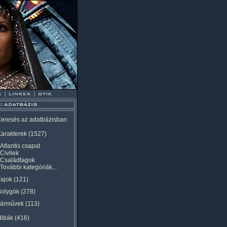
eresés az adatbázisban
arakterek
(1527)
Atlantis csapat
Civilek
Családtagok
További kategóriák...
ajok
(121)
Bolygók
(278)
Járművek
(113)
Hibák
(416)