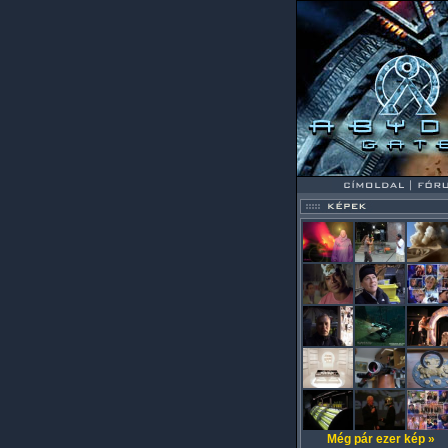
Még pár ezer kép »