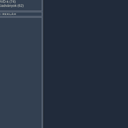
DVD-k
(74)
Kiadványok
(62)