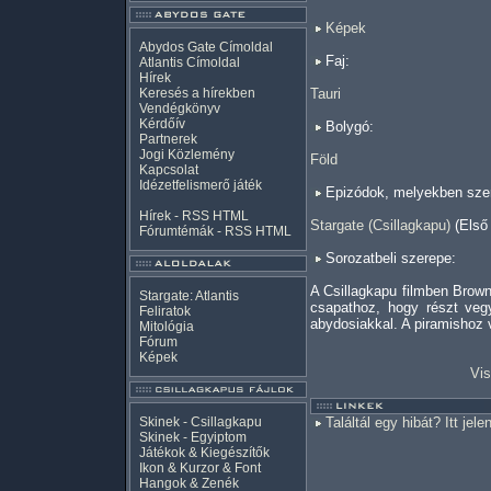
Képek
Abydos Gate Címoldal
Faj:
Atlantis Címoldal
Hírek
Keresés a hírekben
Tauri
Vendégkönyv
Kérdőív
Bolygó:
Partnerek
Jogi Közlemény
Föld
Kapcsolat
Idézetfelismerő játék
Epizódok, melyekben szer
Hírek -
RSS
HTML
Stargate (Csillagkapu)
(Első
Fórumtémák -
RSS
HTML
Sorozatbeli szerepe:
A Csillagkapu filmben Brown
Stargate: Atlantis
csapathoz, hogy részt veg
Feliratok
abydosiakkal. A piramishoz 
Mitológia
Fórum
Képek
Vis
Skinek - Csillagkapu
Találtál egy hibát? Itt jele
Skinek - Egyiptom
Játékok & Kiegészítők
Ikon & Kurzor & Font
Hangok & Zenék