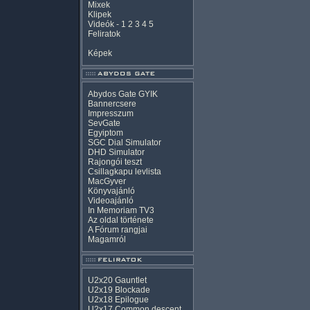
Mixek
Klipek
Videók
-
1
2
3
4
5
Feliratok
Képek
Abydos Gate GYIK
Bannercsere
Impresszum
SevGate
Egyiptom
SGC Dial Simulator
DHD Simulator
Rajongói teszt
Csillagkapu levlista
MacGyver
Könyvajánló
Videoajánló
In Memoriam TV3
Az oldal története
A Fórum rangjai
Magamról
U2x20 Gauntlet
U2x19 Blockade
U2x18 Epilogue
U2x17 Common descent