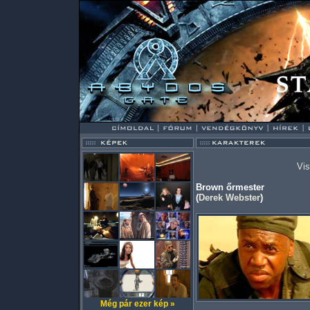
Vis
Brown őrmester
(
Derek Webster
)
Még pár ezer kép »