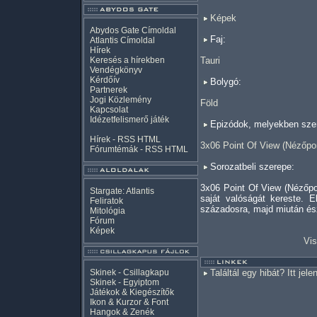
Képek
Abydos Gate Címoldal
Faj:
Atlantis Címoldal
Hírek
Keresés a hírekben
Tauri
Vendégkönyv
Kérdőív
Bolygó:
Partnerek
Jogi Közlemény
Föld
Kapcsolat
Idézetfelismerő játék
Epizódok, melyekben szer
Hírek -
RSS
HTML
3x06 Point Of View (Nézőpo
Fórumtémák -
RSS
HTML
Sorozatbeli szerepe:
3x06 Point Of View (Nézőpo
Stargate: Atlantis
saját valóságát kereste. E
Feliratok
századosra, majd miután ész
Mitológia
Fórum
Képek
Vis
Skinek - Csillagkapu
Találtál egy hibát? Itt jele
Skinek - Egyiptom
Játékok & Kiegészítők
Ikon & Kurzor & Font
Hangok & Zenék