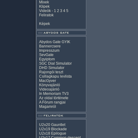
Mixek
Klipek
Videók
-
1
2
3
4
5
Feliratok
Képek
Abydos Gate GYIK
Bannercsere
Impresszum
SevGate
Egyiptom
SGC Dial Simulator
DHD Simulator
Rajongói teszt
Csillagkapu levlista
MacGyver
Könyvajánló
Videoajánló
In Memoriam TV3
Az oldal története
A Fórum rangjai
Magamról
U2x20 Gauntlet
U2x19 Blockade
U2x18 Epilogue
U2x17 Common descent