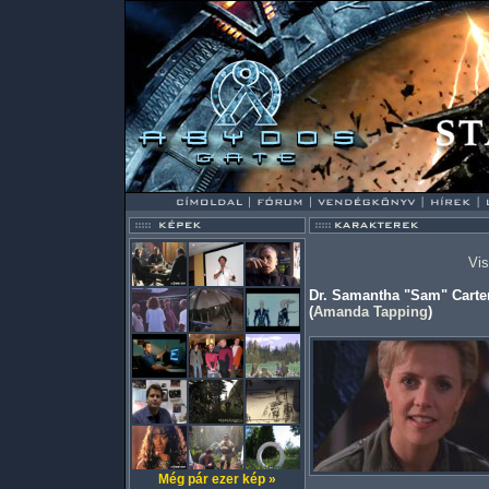
Vis
Dr. Samantha "Sam" Carter
(
Amanda Tapping
)
Még pár ezer kép »