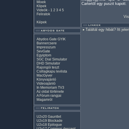
Mixek
Cartertől egy puszit kapott.
Klipek
Videók
-
1
2
3
4
5
Feliratok
Vis
Képek
Találtál egy hibát? Itt jele
Abydos Gate GYIK
Bannercsere
Impresszum
SevGate
Egyiptom
SGC Dial Simulator
DHD Simulator
Rajongói teszt
Csillagkapu levlista
MacGyver
Könyvajánló
Videoajánló
In Memoriam TV3
Az oldal története
A Fórum rangjai
Magamról
U2x20 Gauntlet
U2x19 Blockade
U2x18 Epilogue
U2x17 Common descent