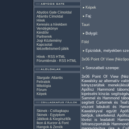
Képek
Abydos Gate Címoldal
Faj:
Atlantis Címoldal
Hírek
Keresés a hírekben
Tauri
Vendégkönyv
Kérdőív
Bolygó:
Partnerek
Jogi Közlemény
Föld
Kapcsolat
Idézetfelismerő játék
Epizódok, melyekben szer
Hírek -
RSS
HTML
3x06 Point Of View (Nézőpo
Fórumtémák -
RSS
HTML
Sorozatbeli szerepe:
3x06 Point Of View (Néz
Stargate: Atlantis
Kawalsky az alternatív va
Feliratok
kényszerültek menekülésü
Mitológia
Apófisz Hammond tábornok
Fórum
kipréselni kínzás segítségév
Képek
Sammel és Hammond tábor
segített Carternek és Teal
viszont lebukott és Hamm
Skinek - Csillagkapu
Kawalskyval együtt Apófi
Skinek - Egyiptom
belőjük, sikertelenül. Apófi
Játékok & Kiegészítők
lövést is leadatott Ham
Ikon & Kurzor & Font
feltranszportálták Hammond 
Hangok & Zenék
meggyógyítva újra a Csil