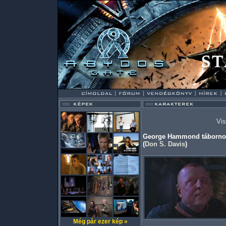
Vis
George Hammond tábornok 
(
Don S. Davis
)
Még pár ezer kép »