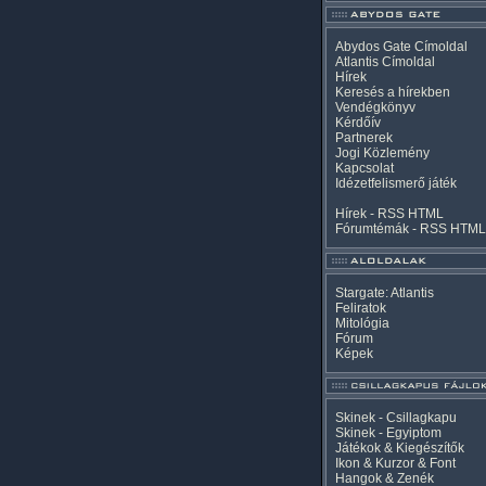
Abydos Gate Címoldal
Atlantis Címoldal
Hírek
Keresés a hírekben
Vendégkönyv
Kérdőív
Partnerek
Jogi Közlemény
Kapcsolat
Idézetfelismerő játék
Hírek -
RSS
HTML
Fórumtémák -
RSS
HTML
Stargate: Atlantis
Feliratok
Mitológia
Fórum
Képek
Skinek - Csillagkapu
Skinek - Egyiptom
Játékok & Kiegészítők
Ikon & Kurzor & Font
Hangok & Zenék