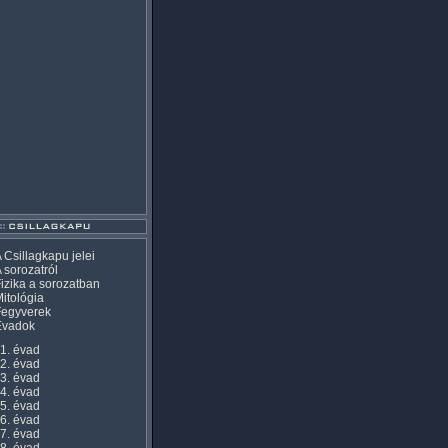
 Csillagkapu jelei
 sorozatról
izika a sorozatban
itológia
Fegyverek
Évadok
1. évad
2. évad
3. évad
4. évad
5. évad
6. évad
7. évad