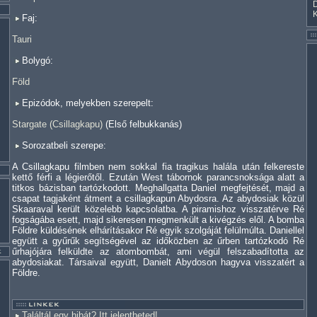
Faj:
Tauri
Bolygó:
Föld
Epizódok, melyekben szerepelt:
Stargate (Csillagkapu)
(Első felbukkanás)
Sorozatbeli szerepe:
A Csillagkapu filmben nem sokkal fia tragikus halála után felkereste
kettő férfi a légierőtől. Ezután West tábornok parancsnoksága alatt a
titkos bázisban tartózkodott. Meghallgatta Daniel megfejtését, majd a
csapat tagjaként átment a csillagkapun Abydosra. Az abydosiak közül
Skaaraval került közelebb kapcsolatba. A piramishoz visszatérve Ré
fogságába esett, majd sikeresen megmenkült a kivégzés elől. A bomba
Földre küldésének elhárításakor Ré egyik szolgáját felülmúlta. Daniellel
együtt a gyűrűk segítségével az időközben az űrben tartózkodó Ré
űrhajójára felküldte az atombombát, ami végül felszabadította az
abydosiakat. Társaival együtt, Danielt Abydoson hagyva visszatért a
Földre.
Találtál egy hibát? Itt jelentheted!