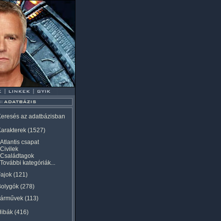
eresés az adatbázisban
arakterek
(1527)
Atlantis csapat
Civilek
Családtagok
További kategóriák...
ajok
(121)
Bolygók
(278)
Járművek
(113)
Hibák
(416)