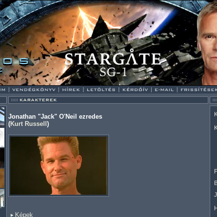
K
Jonathan "Jack" O'Neil ezredes
(
Kurt Russell
)
K
F
Képek