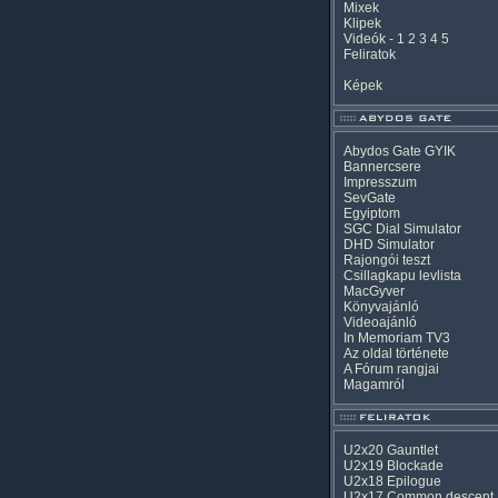
Mixek
Klipek
Videók
-
1
2
3
4
5
Feliratok
Képek
Abydos Gate GYIK
Bannercsere
Impresszum
SevGate
Egyiptom
SGC Dial Simulator
DHD Simulator
Rajongói teszt
Csillagkapu levlista
MacGyver
Könyvajánló
Videoajánló
In Memoriam TV3
Az oldal története
A Fórum rangjai
Magamról
U2x20 Gauntlet
U2x19 Blockade
U2x18 Epilogue
U2x17 Common descent