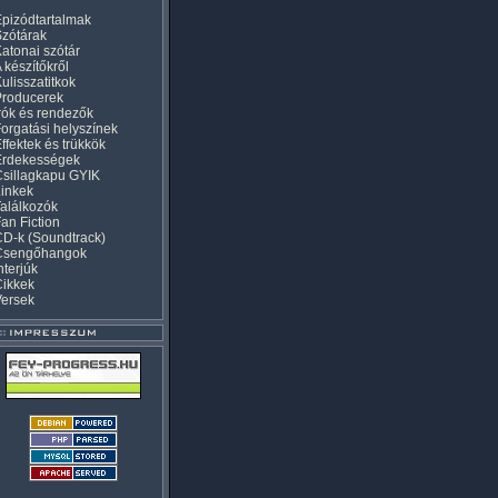
pizódtartalmak
zótárak
atonai szótár
 készítőkről
ulisszatitkok
Producerek
rók és rendezők
orgatási helyszínek
ffektek és trükkök
Érdekességek
sillagkapu GYIK
inkek
alálkozók
an Fiction
D-k (Soundtrack)
Csengőhangok
nterjúk
Cikkek
Versek