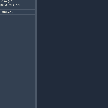
DVD-k
(74)
Kiadványok
(62)