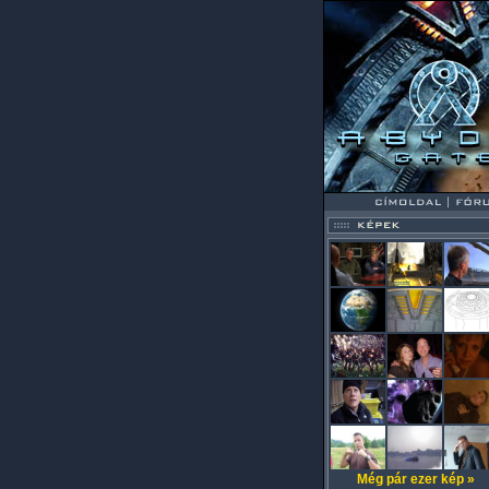
Még pár ezer kép »