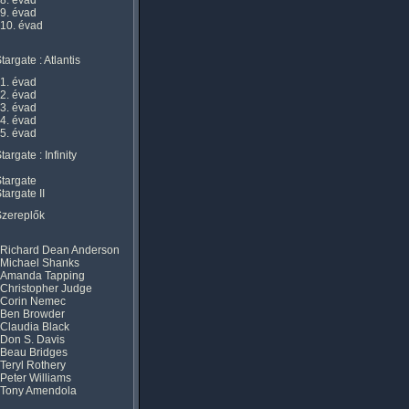
8. évad
9. évad
10. évad
targate : Atlantis
1. évad
2. évad
3. évad
4. évad
5. évad
targate : Infinity
targate
targate II
Szereplők
Richard Dean Anderson
Michael Shanks
Amanda Tapping
Christopher Judge
Corin Nemec
Ben Browder
Claudia Black
Don S. Davis
Beau Bridges
Teryl Rothery
Peter Williams
Tony Amendola