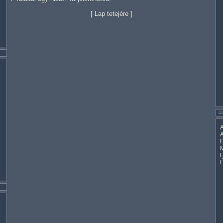
[
Lap tetejére
]
A
A
F
M